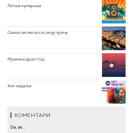
РАДИО ЏЕЗЕР
Летње кулирање
АРХИВ
Свака песма носи своју причу
Музички драгстор
Хит недеље
КОМЕНТАРИ
Da, ali...