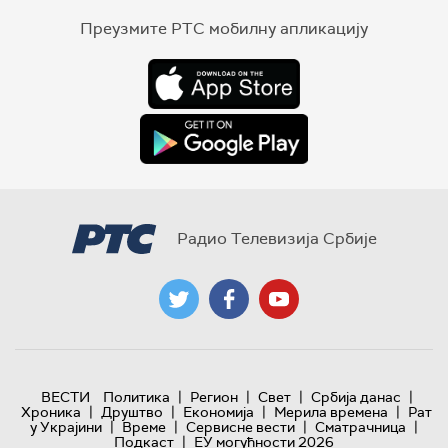
Преузмите РТС мобилну апликацију
Радио Телевизија Србије
|
|
|
|
ВЕСТИ
Политика
Регион
Свет
Србија данас
|
|
|
|
Хроника
Друштво
Економија
Мерила времена
Рат
|
|
|
|
у Украјини
Време
Сервисне вести
Сматрачница
|
Подкаст
ЕУ могућности 2026