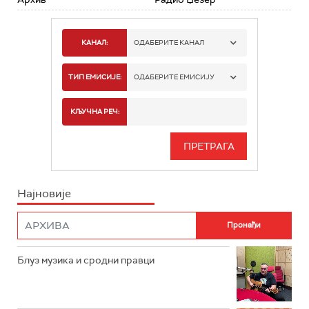
КАНАЛ:
ОДАБЕРИТЕ КАНАЛ
РАДИО БЕОГРАД 1
ТИП ЕМИСИЈЕ:
ОДАБЕРИТЕ ЕМИСИЈУ
РАДИО БЕОГРАД 2
СПОРТ
КЉУЧНА РЕЧ:
РАДИО БЕОГРАД 3
СЕРИЈА
БЕОГРАД 202
ИНФО
Најновије
РАДИО ПЛЕТЕНИЦА
ФИЛМ
РАДИО РОКЕНРОЛЕР
РАДИО ЏУБОКС
Блуз музика и сродни правци
РАДИО ВРТЕШКА