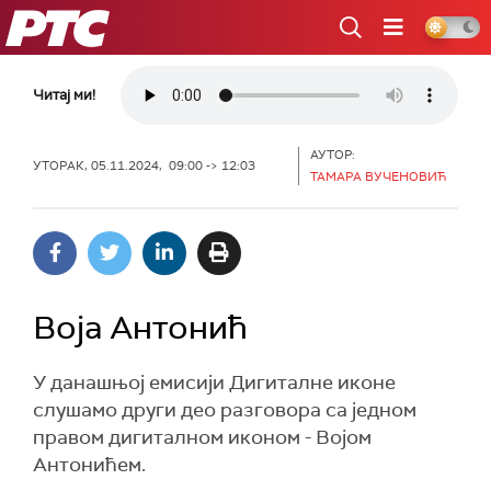
РТС
Читај ми!
АУТОР:
УТОРАК, 05.11.2024, 09:00 -> 12:03
ТАМАРА ВУЧЕНОВИЋ
Воја Антонић
У данашњој емисији Дигиталне иконе
слушамо други део разговора са једном
правом дигиталном иконом - Војом
Антонићем.