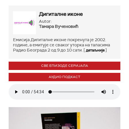
Дигиталне иконе
Autor:
Тамара Вученовић
Емисија Дигиталне иконе покренута je 2002.
године, а емитује се сваког уторка на таласима
Радио Београда 2 од 9 до 10 сати. [
]
детаљније
СВЕ ЕПИЗОДЕ СЕРИЈАЛА
АУДИО ПОДКАСТ