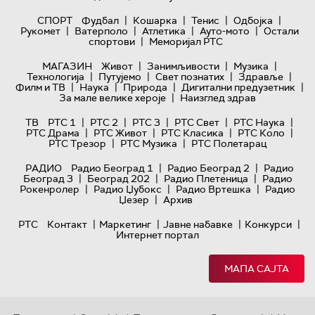
|
|
|
|
СПОРТ
Фудбал
Кошарка
Тенис
Одбојка
|
|
|
|
Рукомет
Ватерполо
Атлетика
Ауто-мото
Остали
|
спортови
Меморијал РТС
|
|
|
МАГАЗИН
Живот
Занимљивости
Музика
|
|
|
|
Технологијa
Путујемо
Свет познатих
Здравље
|
|
|
|
Филм и ТВ
Наука
Природа
Дигитални предузетник
|
За мале велике хероје
Наизглед здрав
|
|
|
|
|
ТВ
РТС 1
РТС 2
РТС 3
РТС Свет
РТС Наука
|
|
|
|
РТС Драма
РТС Живот
РТС Класика
РТС Коло
|
|
РТС Трезор
РТС Музика
РТС Полетарац
|
|
РАДИО
Радио Београд 1
Радио Београд 2
Радио
|
|
|
Београд 3
Београд 202
Радио Плетеница
Радио
|
|
|
Рокенролер
Радио Џубокс
Радио Вртешка
Радио
|
Џезер
Архив
|
|
|
|
РТС
Контакт
Маркетинг
Јавне набавке
Конкурси
Интернет портал
МАПА САЈТА