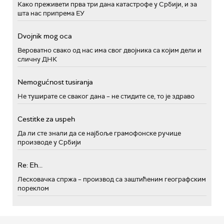
Како преживети прва три дана катастрофе у Србији, и за
шта нас припрема ЕУ
Dvojnik mog oca
Вероватно свако од нас има свог двојника са којим дели и
сличну ДНК
Nemogućnost tusiranja
Не туширате се сваког дана – не стидите се, то је здраво
Cestitke za uspeh
Да ли сте знали да се најбоље грамофонске ручице
производе у Србији
Re: Eh...
Лесковачка спржа – производ са заштићеним географским
пореклом