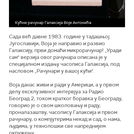
Кућни рачунар Галаксија Воје Антонића
Сада већ давне 1983. године у тадашњој
Југославији, Воја је направио и развио
Галаксију, први домаћи микрорачунар! „Уради
сам" верзија овог рачунара описана је у
специјалном издању часописа Галаксија, под
насловом „Рачунари у вашој кући".
Воја данас живи и ради у Америци, а у првом
делу ексклузивног интервјуа за Радио
Београд 2, током кратког боравка у Београду,
говорио је о свом школовању и раду,
проналазаштву, часопису Галаксија и првом
рачунару, о компјутерима некад и сад, о нама,
људима, у технолошки све напреднијем
окружењу...