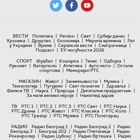
|
|
|
|
ВЕСТИ
Политика
Регион
Свет
Србија данас
|
|
|
|
Хроника
Друштво
Економија
Мерила времена
Рат
|
|
|
|
у Украјини
Време
Сервисне вести
Сматрачница
|
Подкаст
ЕУ могућности 2026
|
|
|
|
СПОРТ
Фудбал
Кошарка
Тенис
Одбојка
|
|
|
|
Рукомет
Ватерполо
Атлетика
Ауто-мото
Остали
|
спортови
Меморијал РТС
|
|
|
МАГАЗИН
Живот
Занимљивости
Музика
|
|
|
|
Технологијa
Путујемо
Свет познатих
Здравље
|
|
|
|
Филм и ТВ
Наука
Природа
Дигитални предузетник
|
За мале велике хероје
Наизглед здрав
|
|
|
|
|
ТВ
РТС 1
РТС 2
РТС 3
РТС Свет
РТС Наука
|
|
|
|
РТС Драма
РТС Живот
РТС Класика
РТС Коло
|
|
РТС Трезор
РТС Музика
РТС Полетарац
|
|
РАДИО
Радио Београд 1
Радио Београд 2
Радио
|
|
|
Београд 3
Београд 202
Радио Плетеница
Радио
|
|
|
Рокенролер
Радио Џубокс
Радио Вртешка
Радио