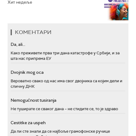
Хит недеље
КОМЕНТАРИ
Da, ali...
Како преживети прва три дана катастрофе у Србији, и за
шта нас припрема ЕУ
Dvojnik mog oca
Вероватно свако од нас има свог двојника са којим дели и
сличну ДНК
Nemogućnost tusiranja
Не туширате се сваког дана – не стидите се, то је здраво
Cestitke za uspeh
Да ли сте знали да се најбоље грамофонске ручице