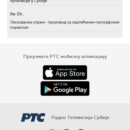
производе у Србији
Re: Eh...
Лесковачка спржа – производ са заштићеним географским
пореклом
Преузмите РТС мобилну апликацију
Радио Телевизија Србије