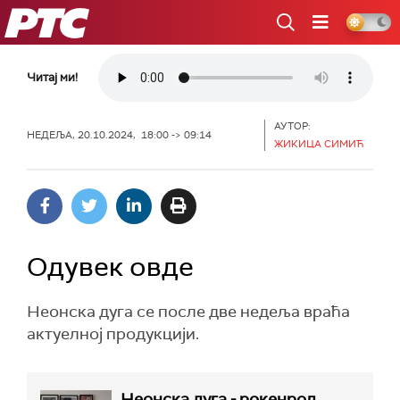
РТС
Читај ми!
АУТОР:
НЕДЕЉА, 20.10.2024, 18:00 -> 09:14
ЖИКИЦА СИМИЋ
Одувек овде
Неонска дуга се после две недеља враћа
актуелној продукцији.
Неонска дуга - рокенрол