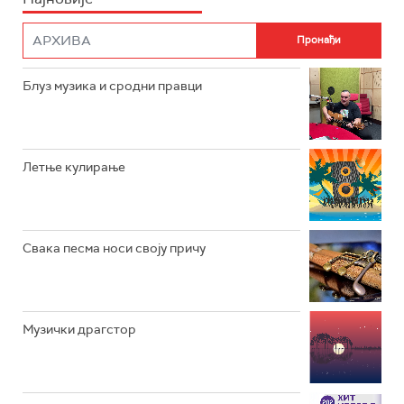
ФИЛМ
РАДИО РОКЕНРОЛЕР
РАДИО ЏУБОКС
Блуз музика и сродни правци
РАДИО ВРТЕШКА
РАДИО ЏЕЗЕР
Летње кулирање
АРХИВ
Свака песма носи своју причу
Музички драгстор