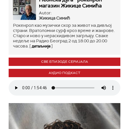
магазин Жикице Симића
Autor:
Жикица Симић
Рокенрол као музички скор за живот на дивљој
страни. Вратоломни сурф кроз време и жанрове.
Старо и ново у нераскидивом загрљају. Сваке
недеље на Радио Београд 2 од 18.00 до 20.00
часова. [
]
детаљније
СВЕ ЕПИЗОДЕ СЕРИЈАЛА
АУДИО ПОДКАСТ