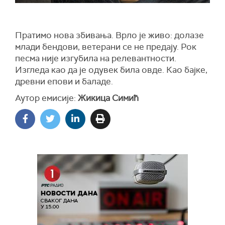
Пратимо нова збивања. Врло је живо: долазе
млади бендови, ветерани се не предају. Рок
песма није изгубила на релевантности.
Изгледа као да је одувек била овде. Као бајке,
древни епови и баладе.
Аутор емисије:
Жикица Симић