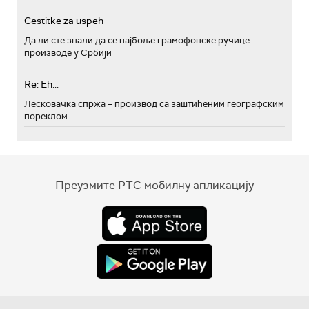
Cestitke za uspeh
Да ли сте знали да се најбоље грамофонске ручице
производе у Србији
Re: Eh...
Лесковачка спржа – производ са заштићеним географским
пореклом
Преузмите РТС мобилну апликацију