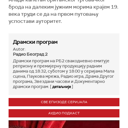
брода на далеким јужним морима крајем 19.
века труди се да на првом путовању
успостави ауторитет.
Драмски програм
Autor:
Радио Београд 2
Драмски програм на РБ2 свакодневно емитује
репризну и премијерну продукцију радним
данима од 18:32, суботом у 18:00 у серијама Мала
сцена, Паукова мрежа, Радио игра, Драма Другог
програма, Звездани часови и Документарно
драмски програм. [
]
детаљније
СВЕ ЕПИЗОДЕ СЕРИЈАЛА
АУДИО ПОДКАСТ