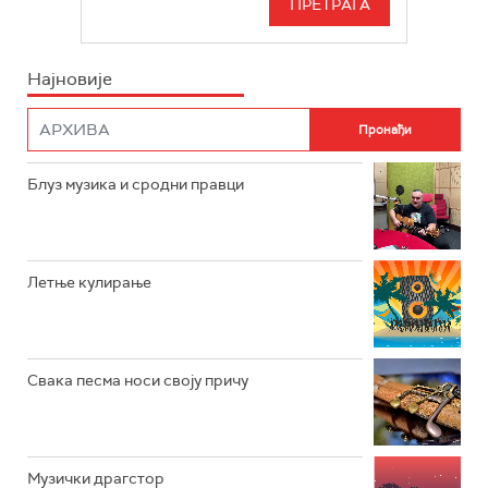
БЕОГРАД 202
ИНФО
Најновије
РАДИО ПЛЕТЕНИЦА
ФИЛМ
РАДИО РОКЕНРОЛЕР
РАДИО ЏУБОКС
Блуз музика и сродни правци
РАДИО ВРТЕШКА
РАДИО ЏЕЗЕР
Летње кулирање
АРХИВ
Свака песма носи своју причу
Музички драгстор