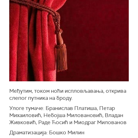
Међутим, током ноћи испловљавања, открива
слепог путника на броду.
Улоге тумаче: Бранислав Платиша, Петар
Михаиловић, Небојша Миловановић, Владан
Живковић, Раде Ћосић и Миодраг Милованов
Драматизација: Бошко Милин