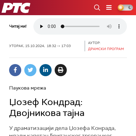
РТС
Читај ми!
АУТОР:
УТОРАК, 15.10.2024, 18:32 -> 17:03
ДРАМСКИ ПРОГРАМ
Паукова мрежа
Џозеф Кондрад:
Двојникова тајна
У драматизацији дела Џозефа Конрада,
млади капетан британског трговачког