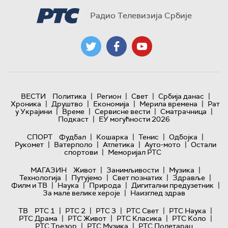
Радио Телевизија Србије
|
|
|
|
ВЕСТИ
Политика
Регион
Свет
Србија данас
|
|
|
|
Хроника
Друштво
Економија
Мерила времена
Рат
|
|
|
|
у Украјини
Време
Сервисне вести
Сматрачница
|
Подкаст
ЕУ могућности 2026
|
|
|
|
СПОРТ
Фудбал
Кошарка
Тенис
Одбојка
|
|
|
|
Рукомет
Ватерполо
Атлетика
Ауто-мото
Остали
|
спортови
Меморијал РТС
|
|
|
МАГАЗИН
Живот
Занимљивости
Музика
|
|
|
|
Технологијa
Путујемо
Свет познатих
Здравље
|
|
|
|
Филм и ТВ
Наука
Природа
Дигитални предузетник
|
За мале велике хероје
Наизглед здрав
|
|
|
|
|
ТВ
РТС 1
РТС 2
РТС 3
РТС Свет
РТС Наука
|
|
|
|
РТС Драма
РТС Живот
РТС Класика
РТС Коло
|
|
РТС Трезор
РТС Музика
РТС Полетарац