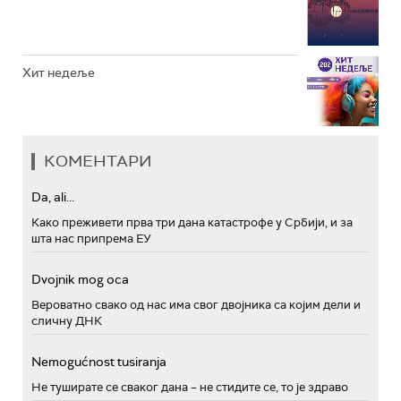
Хит недеље
КОМЕНТАРИ
Da, ali...
Како преживети прва три дана катастрофе у Србији, и за
шта нас припрема ЕУ
Dvojnik mog oca
Вероватно свако од нас има свог двојника са којим дели и
сличну ДНК
Nemogućnost tusiranja
Не туширате се сваког дана – не стидите се, то је здраво