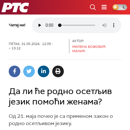
РТС
Читај ми!
АУТОР:
ПЕТАК, 31.05.2024, 12:05 -
МИЛЕНА БОЖОВИЋ
> 13:12
МАНИЋ
Да ли ће родно осетљив
језик помоћи женама?
Од 21. маја почео је са применом закон о
родно осетљивом језику.