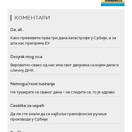
КОМЕНТАРИ
Da, ali...
Како преживети прва три дана катастрофе у Србији, и за
шта нас припрема ЕУ
Dvojnik mog oca
Вероватно свако од нас има свог двојника са којим дели и
сличну ДНК
Nemogućnost tusiranja
Не туширате се сваког дана – не стидите се, то је здраво
Cestitke za uspeh
Да ли сте знали да се најбоље грамофонске ручице
производе у Србији