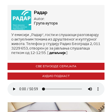
Радар
Autor:
Група аутора
У емисији „Радар", гости и слушаоци разговарају
о актуелним темама из друштвеног и културног
живота. Телефон у студију Радио Београда 2, 011
3229 653, отворен је за јављања слушалаца
петком од 12-12:55. [
]
детаљније
СВЕ ЕПИЗОДЕ СЕРИЈАЛА
АУДИО ПОДКАСТ