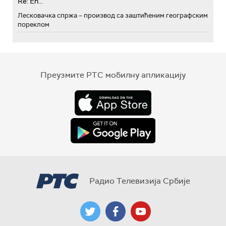
Re: Eh...
Лесковачка спржа – производ са заштићеним географским
пореклом
Преузмите РТС мобилну апликацију
Радио Телевизија Србије