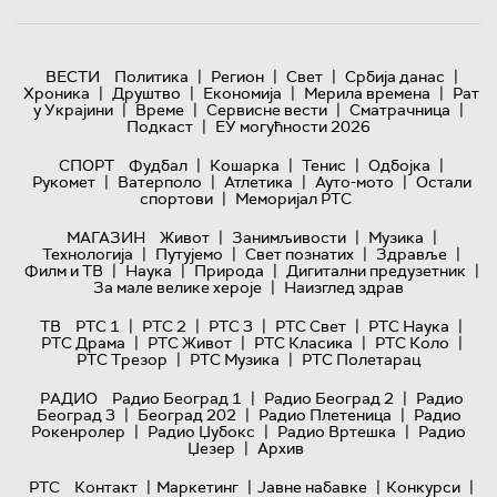
|
|
|
|
ВЕСТИ
Политика
Регион
Свет
Србија данас
|
|
|
|
Хроника
Друштво
Економија
Мерила времена
Рат
|
|
|
|
у Украјини
Време
Сервисне вести
Сматрачница
|
Подкаст
ЕУ могућности 2026
|
|
|
|
СПОРТ
Фудбал
Кошарка
Тенис
Одбојка
|
|
|
|
Рукомет
Ватерполо
Атлетика
Ауто-мото
Остали
|
спортови
Меморијал РТС
|
|
|
МАГАЗИН
Живот
Занимљивости
Музика
|
|
|
|
Технологијa
Путујемо
Свет познатих
Здравље
|
|
|
|
Филм и ТВ
Наука
Природа
Дигитални предузетник
|
За мале велике хероје
Наизглед здрав
|
|
|
|
|
ТВ
РТС 1
РТС 2
РТС 3
РТС Свет
РТС Наука
|
|
|
|
РТС Драма
РТС Живот
РТС Класика
РТС Коло
|
|
РТС Трезор
РТС Музика
РТС Полетарац
|
|
РАДИО
Радио Београд 1
Радио Београд 2
Радио
|
|
|
Београд 3
Београд 202
Радио Плетеница
Радио
|
|
|
Рокенролер
Радио Џубокс
Радио Вртешка
Радио
|
Џезер
Архив
|
|
|
|
РТС
Контакт
Маркетинг
Јавне набавке
Конкурси