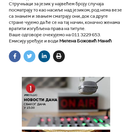
Стручњаци за језик у највећем броју случаја
посматрају то као насиље над језиком, род нема везе
са знањем и звањем сматрају они, док са друге
стране чујемо да ће се на тај начин, коначно женама
вратити изгубљена права на титуле.
Ваше одговоре очекујемо на 011 3229 653.
Емисију уређује и води
Милена Божовић Манић