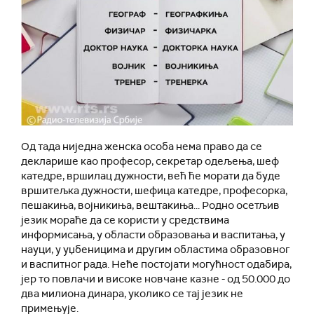
Од тада ниједна женска особа нема право да се
декларише као професор, секретар одељења, шеф
катедре, вршилац дужности, већ ће морати да буде
вршитељка дужности, шефица катедре, професорка,
пешакиња, војникиња, вештакиња... Родно осетљив
језик мораће да се користи у средствима
информисања, у области образовања и васпитања, у
науци, у уџбеницима и другим областима образовног
и васпитног рада. Неће постојати могућност одабира,
јер то повлачи и високе новчане казне - од 50.000 до
два милиона динара, уколико се тај језик не
примењује.