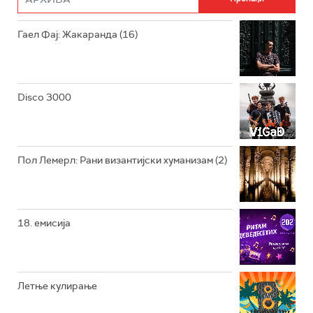
РАДИО ЏУБОКС
Гаел Фај: Жакаранда (16)
РАДИО ВРТЕШКА
РАДИО ЏЕЗЕР
Disco 3000
АРХИВ
Пол Лемерл: Рани византијски хуманизам (2)
18. емисија
Летње кулирање