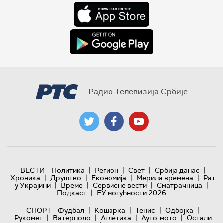
Радио Телевизија Србије
|
|
|
|
ВЕСТИ
Политика
Регион
Свет
Србија данас
|
|
|
|
Хроника
Друштво
Економија
Мерила времена
Рат
|
|
|
|
у Украјини
Време
Сервисне вести
Сматрачница
|
Подкаст
ЕУ могућности 2026
|
|
|
|
СПОРТ
Фудбал
Кошарка
Тенис
Одбојка
|
|
|
|
Рукомет
Ватерполо
Атлетика
Ауто-мото
Остали