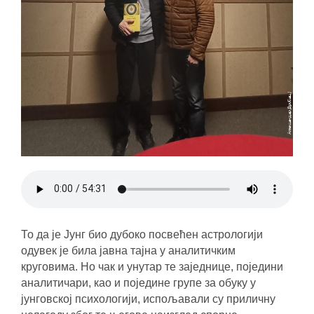
То да је Јунг био дубоко посвећен астрологији
одувек је била јавна тајна у аналитичким
круговима. Но чак и унутар те заједнице, поједини
аналитичари, као и поједине групе за обуку у
јунговској психологији, испољавали су приличну