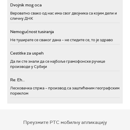
Dvojnik mog oca
Вероватно свако од нас има свог двојника са којим дели и
сличну ДНК
Nemogućnost tusiranja
Не туширате се сваког дана – не стидите се, то је здраво
Cestitke za uspeh
Да ли сте знали да се најбоље грамофонске ручице
производе у Србији
Re: Eh...
Лесковачка спржа – производ са заштићеним географским
пореклом
Преузмите РТС мобилну апликацију