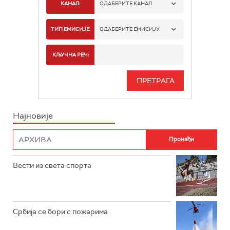
КАНАЛ:
ОДАБЕРИТЕ КАНАЛ
РАДИО БЕОГРАД 1
ТИП ЕМИСИЈЕ:
ОДАБЕРИТЕ ЕМИСИЈУ
РАДИО БЕОГРАД 2
СПОРТ
КЉУЧНА РЕЧ:
РАДИО БЕОГРАД 3
СЕРИЈА
БЕОГРАД 202
ИНФО
Најновије
РАДИО ПЛЕТЕНИЦА
ФИЛМ
РАДИО РОКЕНРОЛЕР
РАДИО ЏУБОКС
Вести из света спорта
РАДИО ВРТЕШКА
РАДИО ЏЕЗЕР
Србија се бори с пожарима
АРХИВ