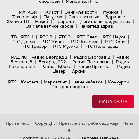
|
спортови
Меморијал РТС
|
|
|
МАГАЗИН
Живот
Занимљивости
Музика
|
|
|
|
Технологијa
Путујемо
Свет познатих
Здравље
|
|
|
|
Филм и ТВ
Наука
Природа
Дигитални предузетник
|
За мале велике хероје
Наизглед здрав
|
|
|
|
|
ТВ
РТС 1
РТС 2
РТС 3
РТС Свет
РТС Наука
|
|
|
|
РТС Драма
РТС Живот
РТС Класика
РТС Коло
|
|
РТС Трезор
РТС Музика
РТС Полетарац
|
|
РАДИО
Радио Београд 1
Радио Београд 2
Радио
|
|
|
Београд 3
Београд 202
Радио Плетеница
Радио
|
|
|
Рокенролер
Радио Џубокс
Радио Вртешка
Радио
|
Џезер
Архив
|
|
|
|
РТС
Контакт
Маркетинг
Јавне набавке
Конкурси
Интернет портал
МАПА САЈТА
Приватност
Copyright
Правила употребе садржаја
Мапа
|
|
|
сајта
Copyright © 2008 - 2026 РТС. Сва права задржана.