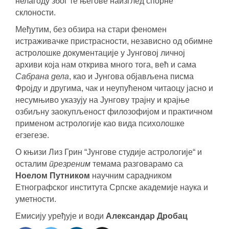
нелагоду због те његове наизглед спорне
склоности.
Међутим, без обзира на стари феномен
истраживачке пристрасности, независно од обимне
астролошке документације у Јунговој личној
архиви која нам открива много тога, већ и сама
Сабрана дела
, као и Јунгова објављена писма
Фројду и другима, чак и неупућеном читаоцу јасно и
несумњиво указују на Јунгову трајну и крајње
озбиљну заокупљеност филозофијом и практичном
применом астрологије као вида психолошке
егзегезе.
О књизи Лиз Грин “Јунгове студије астрологије“ и
осталим
презреним
темама разговарамо са
Ноелом Путником
научним сарадником
Етнографског института Српске академије наука и
уметности.
Емисију уређује и води
Александар Дробац