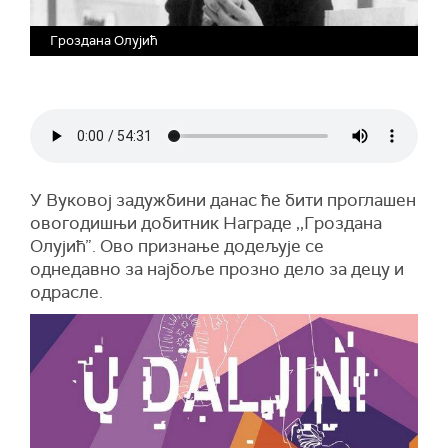
Гроздана Олујић
У Вуковој задужбини данас ће бити проглашен
овогодишњи добитник Награде ,,Гроздана
Олујић”. Ово признање додељује се
однедавно за најбоље прозно дело за децу и
одрасле.