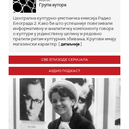
Група аутора
Централна културно-уметничка емисија Радио
Београда 2. Како би што успешније повезивали
информативну и аналитичку компоненту говора
о култури у јединствену целину и редовно
пратили ритам културних збивања, Кругови имају
магазински карактер. [
]
детаљније
СВЕ ЕПИЗОДЕ СЕРИЈАЛА
АУДИО ПОДКАСТ