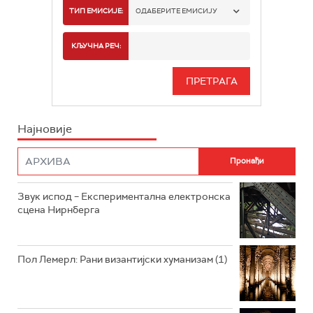
РАДИО БЕОГРАД 1
ТИП ЕМИСИЈЕ:
ОДАБЕРИТЕ ЕМИСИЈУ
РАДИО БЕОГРАД 2
СПОРТ
КЉУЧНА РЕЧ:
РАДИО БЕОГРАД 3
СЕРИЈА
БЕОГРАД 202
ИНФО
Најновије
РАДИО ПЛЕТЕНИЦА
ФИЛМ
РАДИО РОКЕНРОЛЕР
РАДИО ЏУБОКС
Звук испод – Експериментална електронска
сцена Нирнберга
РАДИО ВРТЕШКА
РАДИО ЏЕЗЕР
Пол Лемерл: Рани византијски хуманизам (1)
АРХИВ