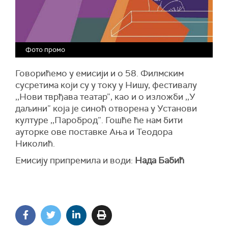
Фото промо
Говорићемо у емисији и о 58. Филмским
сусретима који су у току у Нишу, фестивалу
,,Нови тврђава театар”, као и о изложби ,,У
даљини” која је синоћ отворена у Установи
културе ,,Пароброд”. Гошће ће нам бити
ауторке ове поставке Ања и Теодора
Николић.
Емисију припремила и води:
Нада Бабић