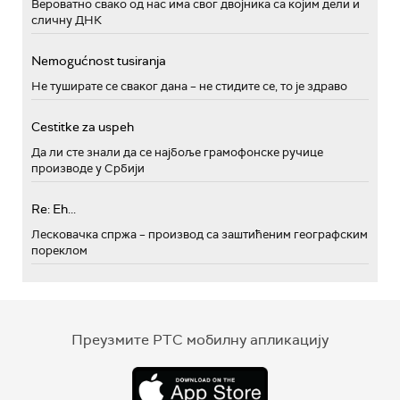
Вероватно свако од нас има свог двојника са којим дели и
сличну ДНК
Nemogućnost tusiranja
Не туширате се сваког дана – не стидите се, то је здраво
Cestitke za uspeh
Да ли сте знали да се најбоље грамофонске ручице
производе у Србији
Re: Eh...
Лесковачка спржа – производ са заштићеним географским
пореклом
Преузмите РТС мобилну апликацију