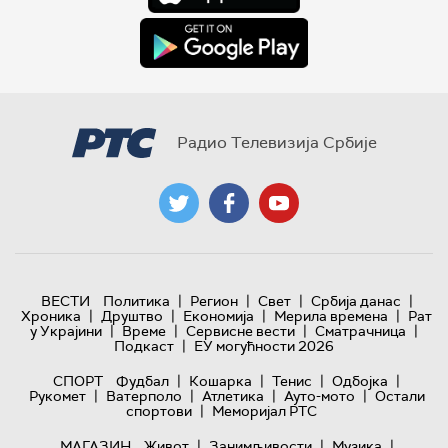
Радио Телевизија Србије
|
|
|
|
ВЕСТИ
Политика
Регион
Свет
Србија данас
|
|
|
|
Хроника
Друштво
Економија
Мерила времена
Рат
|
|
|
|
у Украјини
Време
Сервисне вести
Сматрачница
|
Подкаст
ЕУ могућности 2026
|
|
|
|
СПОРТ
Фудбал
Кошарка
Тенис
Одбојка
|
|
|
|
Рукомет
Ватерполо
Атлетика
Ауто-мото
Остали
|
спортови
Меморијал РТС
|
|
|
МАГАЗИН
Живот
Занимљивости
Музика