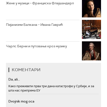
Жене у музици – Франциска Флајшандерл
Пијанизми Балкана – Ивана Гаврић
Чарлс Берни и путовање кроз музику
КОМЕНТАРИ
Da, ali...
Како преживети прва три дана катастрофе у Србији, и за
шта нас припрема ЕУ
Dvojnik mog oca