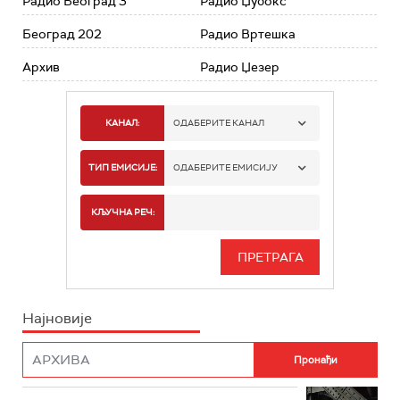
Радио Београд 3
Радио Џубокс
Београд 202
Радио Вртешка
Архив
Радио Џезер
КАНАЛ:
ОДАБЕРИТЕ КАНАЛ
РАДИО БЕОГРАД 1
ТИП ЕМИСИЈЕ:
ОДАБЕРИТЕ ЕМИСИЈУ
РАДИО БЕОГРАД 2
СПОРТ
КЉУЧНА РЕЧ:
РАДИО БЕОГРАД 3
СЕРИЈА
БЕОГРАД 202
ИНФО
Најновије
РАДИО ПЛЕТЕНИЦА
ФИЛМ
РАДИО РОКЕНРОЛЕР
РАДИО ЏУБОКС