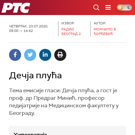
РТС
ИЗВОР:
АУТОР:
ЧЕТВРТАК, 23.07.2020,
РАДИО
МОМЧИЛО Б.
09:00 -> 14:42
БЕОГРАД 2
ЂОРЂЕВИЋ
Дечја плућа
Тема емисије гласи: Дечја плућа, а гост је
проф. др Предраг Минић, професор
педијатрије на Медицинском факултету у
Београду.