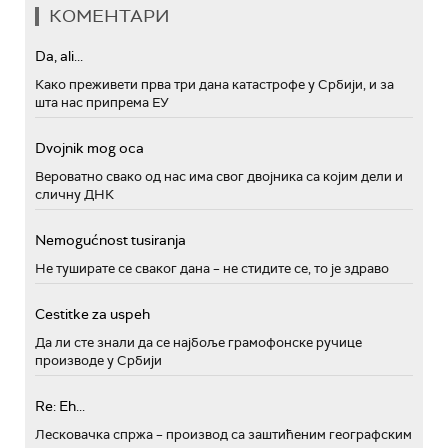
КОМЕНТАРИ
Da, ali...
Како преживети прва три дана катастрофе у Србији, и за
шта нас припрема ЕУ
Dvojnik mog oca
Вероватно свако од нас има свог двојника са којим дели и
сличну ДНК
Nemogućnost tusiranja
Не туширате се сваког дана – не стидите се, то је здраво
Cestitke za uspeh
Да ли сте знали да се најбоље грамофонске ручице
производе у Србији
Re: Eh...
Лесковачка спржа – производ са заштићеним географским