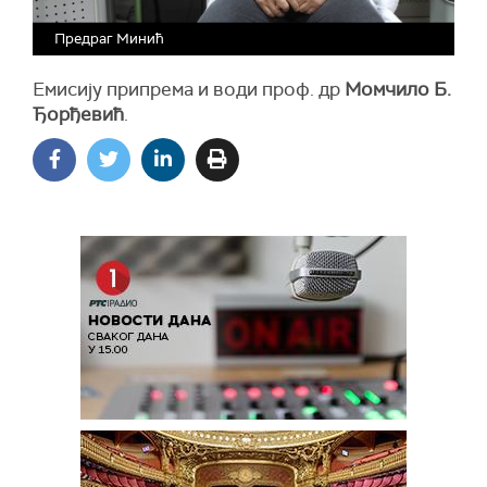
Предраг Минић
Eмисију припрема и води проф. др
Момчило Б.
Ђорђевић
.