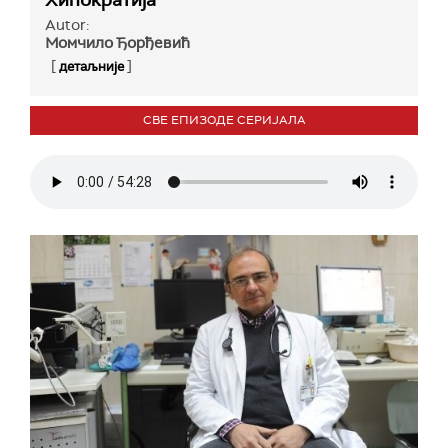
Хипократија
Autor:
Момчило Ђорђевић
[
]
детаљније
СВЕ ЕПИЗОДЕ СЕРИЈАЛА