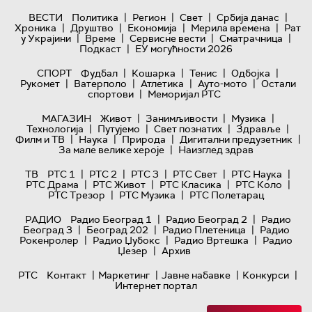
|
|
|
|
ВЕСТИ
Политика
Регион
Свет
Србија данас
|
|
|
|
Хроника
Друштво
Економија
Мерила времена
Рат
|
|
|
|
у Украјини
Време
Сервисне вести
Сматрачница
|
Подкаст
ЕУ могућности 2026
|
|
|
|
СПОРТ
Фудбал
Кошарка
Тенис
Одбојка
|
|
|
|
Рукомет
Ватерполо
Атлетика
Ауто-мото
Остали
|
спортови
Меморијал РТС
|
|
|
МАГАЗИН
Живот
Занимљивости
Музика
|
|
|
|
Технологијa
Путујемо
Свет познатих
Здравље
|
|
|
|
Филм и ТВ
Наука
Природа
Дигитални предузетник
|
За мале велике хероје
Наизглед здрав
|
|
|
|
|
ТВ
РТС 1
РТС 2
РТС 3
РТС Свет
РТС Наука
|
|
|
|
РТС Драма
РТС Живот
РТС Класика
РТС Коло
|
|
РТС Трезор
РТС Музика
РТС Полетарац
|
|
РАДИО
Радио Београд 1
Радио Београд 2
Радио
|
|
|
Београд 3
Београд 202
Радио Плетеница
Радио
|
|
|
Рокенролер
Радио Џубокс
Радио Вртешка
Радио
|
Џезер
Архив
|
|
|
|
РТС
Контакт
Маркетинг
Јавне набавке
Конкурси
Интернет портал