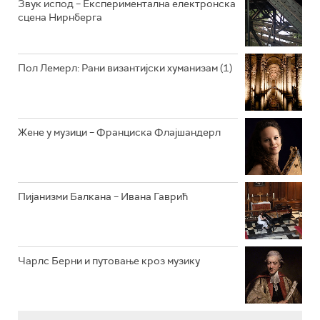
Звук испод – Експериментална електронска
сцена Нирнберга
РАДИО ВРТЕШКА
РАДИО ЏЕЗЕР
Пол Лемерл: Рани византијски хуманизам (1)
АРХИВ
Жене у музици – Франциска Флајшандерл
Пијанизми Балкана – Ивана Гаврић
Чарлс Берни и путовање кроз музику