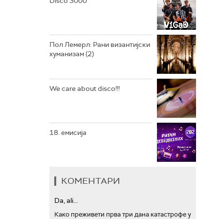
Disco 3000
АРХИВ
Пол Лемерл: Рани византијски
хуманизам (2)
We care about disco!!!
18. емисија
КОМЕНТАРИ
Da, ali...
Како преживети прва три дана катастрофе у