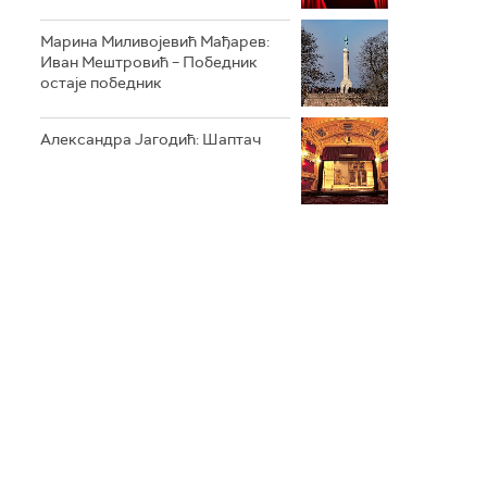
Марина Миливојевић Мађарев:
Иван Мештровић – Победник
остаје победник
Александра Јагодић: Шаптач