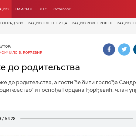
АДИО
ЕМИСИЈЕ
РТС
Остало
ЕОГРАД 202
РАДИО ПЛЕТЕНИЦА
РАДИО РОКЕНРОЛЕР
РАДИО Џ
АУТОР:
МОМЧИЛО Б. ЂОРЂЕВИЋ
ке до родитељства
еке до родитељства, а гости ће бити госпођа Санд
одитељство" и госпођа Гордана Ђорђевић, члан у