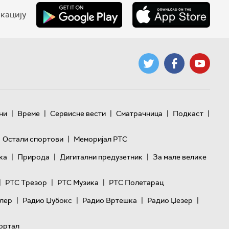
кацију
|
|
|
|
|
ни
Време
Сервисне вести
Сматрачница
Подкаст
|
Остали спортови
Меморијал РТС
|
|
|
ка
Природа
Дигитални предузетник
За мале велике
|
|
|
РТС Трезор
РТС Музика
РТС Полетарац
|
|
|
|
лер
Радио Џубокс
Радио Вртешка
Радио Џезер
ортал