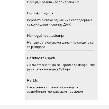
Србији, и за шта нас припрема ЕУ
Dvojnik mog oca
Вероватно свако од нас има свог двојника
са којим дели и сличну ДНК
Nemogućnost tusiranja
Не туширате се сваког дана – не стидите се,
то је здраво
Cestitke za uspeh
Да ли сте знали да се најбоље грамофонске
ручице производе у Србији
Re: Eh...
Лесковачка спржа – производ са
заштићеним географским пореклом