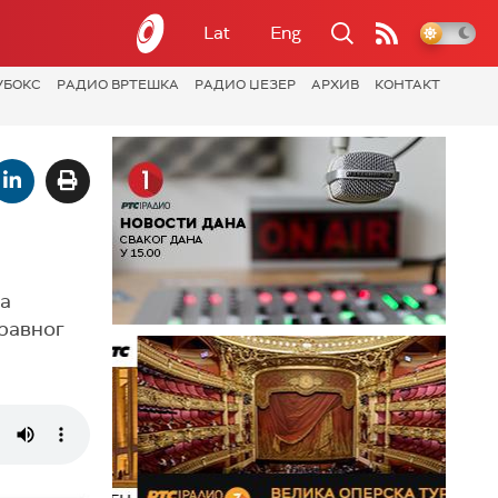
Lat
Eng
УБОКС
РАДИО ВРТЕШКА
РАДИО ЏЕЗЕР
АРХИВ
КОНТАКТ
ра
правног