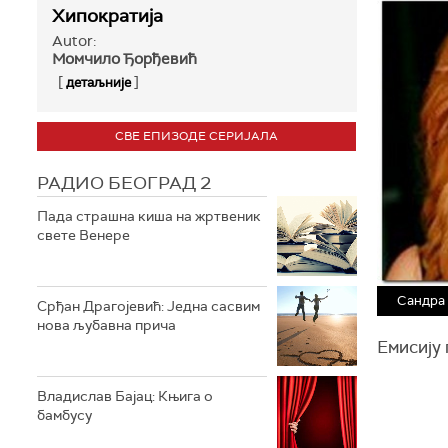
Хипократија
Autor:
Момчило Ђорђевић
[
]
детаљније
СВЕ ЕПИЗОДЕ СЕРИЈАЛА
РАДИО БЕОГРАД 2
Пада страшна киша на жртвеник
свете Венере
Сандра 
Срђан Драгојевић: Једна сасвим
нова љубавна прича
Eмисију 
Владислав Бајац: Књига о
бамбусу