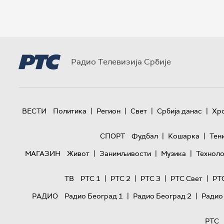
Радио Телевизија Србије
|
|
|
|
ВЕСТИ
Политика
Регион
Свет
Србија данас
Хр
|
|
СПОРТ
Фудбал
Кошарка
Тен
|
|
|
МАГАЗИН
Живот
Занимљивости
Музика
Техноло
|
|
|
|
ТВ
РТС 1
РТС 2
РТС 3
РТС Свет
РТ
|
|
РАДИО
Радио Београд 1
Радио Београд 2
Радио
РТС