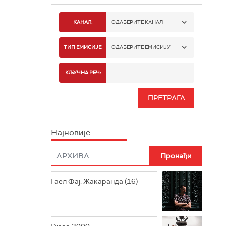
КАНАЛ:
ОДАБЕРИТЕ КАНАЛ
РАДИО БЕОГРАД 1
ТИП ЕМИСИЈЕ:
ОДАБЕРИТЕ ЕМИСИЈУ
РАДИО БЕОГРАД 2
СПОРТ
КЉУЧНА РЕЧ:
РАДИО БЕОГРАД 3
СЕРИЈА
БЕОГРАД 202
ИНФО
Најновије
РАДИО ПЛЕТЕНИЦА
ФИЛМ
РАДИО РОКЕНРОЛЕР
РАДИО ЏУБОКС
Гаел Фај: Жакаранда (16)
РАДИО ВРТЕШКА
РАДИО ЏЕЗЕР