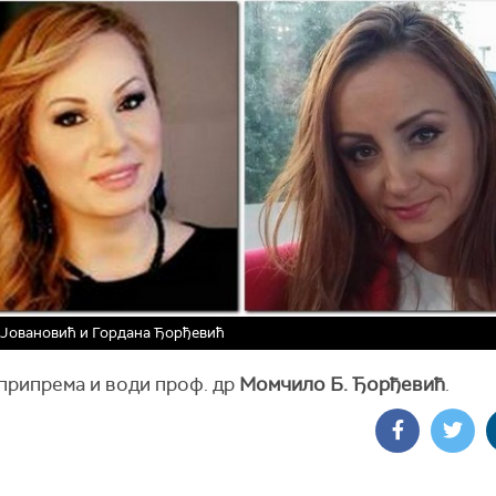
Јовановић и Гордана Ђорђевић
припрема и води проф. др
Момчило Б. Ђорђевић
.