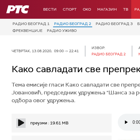
РТС
ВЕСТИ
СПОРТ
OKO
МАГАЗИН
ТВ
Р
РАДИО БЕОГРАД 1
РАДИО БЕОГРАД 2
РАДИО БЕОГРАД 3
Б
ФРЕКВЕНЦИЈЕ
РАДИО УЖИВО
ИЗВОР:
ЧЕТВРТАК, 13.08.2020, 09:00 -> 22:41
РАДИО БЕОГРАД 2
Како савладати све препре
Тема емисије гласи Како савладати све препр
Јовановић, председник удружења "Шанса за р
одбора овог удружења.
преузми : 19.61 MB