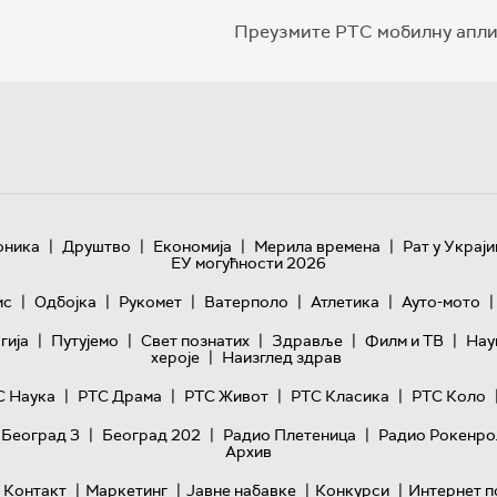
Преузмите РТС мобилну апли
|
|
|
|
оника
Друштво
Економија
Мерила времена
Рат у Украји
ЕУ могућности 2026
|
|
|
|
|
|
ис
Одбојка
Рукомет
Ватерполо
Атлетика
Ауто-мото
|
|
|
|
|
гијa
Путујемо
Свет познатих
Здравље
Филм и ТВ
Нау
|
хероје
Наизглед здрав
|
|
|
|
С Наука
РТС Драма
РТС Живот
РТС Класика
РТС Коло
|
|
|
 Београд 3
Београд 202
Радио Плетеница
Радио Рокенро
Архив
|
|
|
|
Контакт
Маркетинг
Јавне набавке
Конкурси
Интернет п