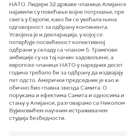
НАТО. Лидери 32 државе чланице Алијансе
најавили су повећање војне потрошње, пре
свега у Европи, како би се увећала њена
одговорност за одбрану континента.
Усвојена је и декларација, у којој се
потврђује посвећеност колективној
одбрани у складу са чланом 5. Трампове
амбиције су на тај начин задовољене, а
европске чланице НАТО у наредних десет
година требало би за одбрану да издвајају
пет одсто. Амерички председник је као и
обично био главна звезда Самита. О
порукама и ефектима Самита и односима и
стању у Алијанси, разговарамо са Николом
Вујиновићем научним истраживачем
студија безбедности.