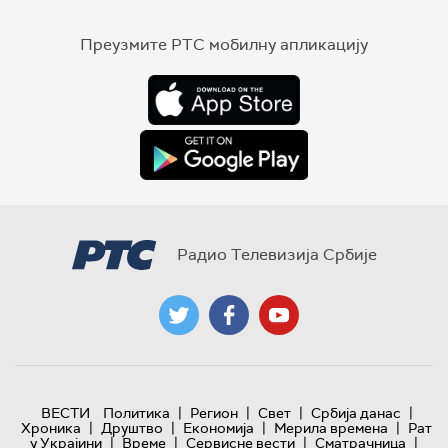
Преузмите РТС мобилну апликацију
Радио Телевизија Србије
|
|
|
|
ВЕСТИ
Политика
Регион
Свет
Србија данас
|
|
|
|
Хроника
Друштво
Економија
Мерила времена
Рат
|
|
|
|
у Украјини
Време
Сервисне вести
Сматрачница