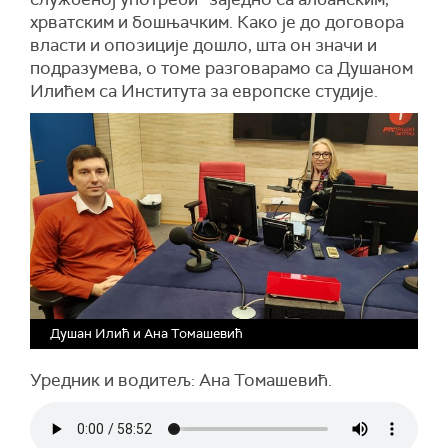
хрватским и бошњачким. Како је до договора
власти и опозиције дошло, шта он значи и
подразумева, о томе разговарамо са Душаном
Илићем са Института за европске студије.
Душан Илић и Ана Томашевић
Уредник и водитељ: Ана Томашевић.