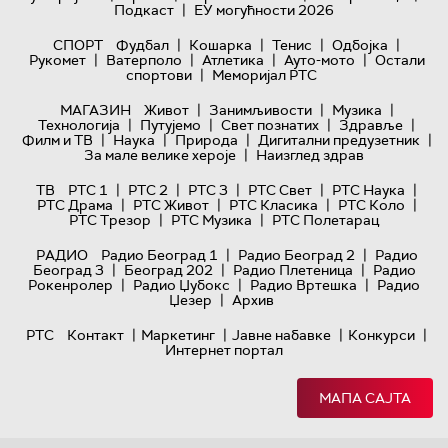
|
Подкаст
ЕУ могућности 2026
|
|
|
|
СПОРТ
Фудбал
Кошарка
Тенис
Одбојка
|
|
|
|
Рукомет
Ватерполо
Атлетика
Ауто-мото
Остали
|
спортови
Меморијал РТС
|
|
|
МАГАЗИН
Живот
Занимљивости
Музика
|
|
|
|
Технологијa
Путујемо
Свет познатих
Здравље
|
|
|
|
Филм и ТВ
Наука
Природа
Дигитални предузетник
|
За мале велике хероје
Наизглед здрав
|
|
|
|
|
ТВ
РТС 1
РТС 2
РТС 3
РТС Свет
РТС Наука
|
|
|
|
РТС Драма
РТС Живот
РТС Класика
РТС Коло
|
|
РТС Трезор
РТС Музика
РТС Полетарац
|
|
РАДИО
Радио Београд 1
Радио Београд 2
Радио
|
|
|
Београд 3
Београд 202
Радио Плетеница
Радио
|
|
|
Рокенролер
Радио Џубокс
Радио Вртешка
Радио
|
Џезер
Архив
|
|
|
|
РТС
Контакт
Маркетинг
Јавне набавке
Конкурси
Интернет портал
МАПА САЈТА