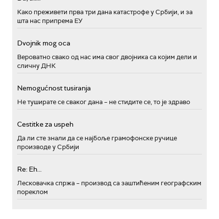
Како преживети прва три дана катастрофе у Србији, и за
шта нас припрема ЕУ
Dvojnik mog oca
Вероватно свако од нас има свог двојника са којим дели и
сличну ДНК
Nemogućnost tusiranja
Не туширате се сваког дана – не стидите се, то је здраво
Cestitke za uspeh
Да ли сте знали да се најбоље грамофонске ручице
производе у Србији
Re: Eh...
Лесковачка спржа – производ са заштићеним географским
пореклом