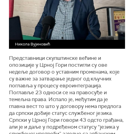
Николa Вујиновић
Представници скупштинске већине и
опозиције у Црној Гори постигли су ове
недеље договор о уставним променама, које
су важне за затварање једног од кључних
поглавља у процесу евроинтеграција.
Поглавље 23 односи се на правосуђе и
темељна права. Испало је, међутим да је
главна вест то што у договору нема предлога
да српски добије статус службеног језика.
Српски у Црној Гори говори 43 одсто грађана,
али је и даље у подређеном статусу “језика у
службеној употреби” заједно са албанским,