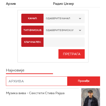
Архив
Радио Џезер
КАНАЛ:
ОДАБЕРИТЕ КАНАЛ
РАДИО БЕОГРАД 1
ТИП ЕМИСИЈЕ:
ОДАБЕРИТЕ ЕМИСИЈУ
РАДИО БЕОГРАД 2
СПОРТ
КЉУЧНА РЕЧ:
РАДИО БЕОГРАД 3
СЕРИЈА
БЕОГРАД 202
ИНФО
Најновије
РАДИО ПЛЕТЕНИЦА
ФИЛМ
РАДИО РОКЕНРОЛЕР
РАДИО ЏУБОКС
Музика вива – Секстети Стива Рајша
РАДИО ВРТЕШКА