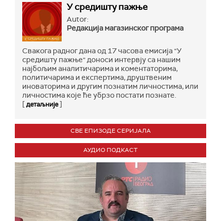
У средишту пажње
Autor:
Редакција магазинског програма
Свакога радног дана од 17 часова емисија "У
средишту пажње" доноси интервју са нашим
најбољим аналитичарима и коментаторима,
политичарима и експертима, друштвеним
иноваторима и другим познатим личностима, или
личностима које ће убрзо постати познате.
[
]
детаљније
СВЕ ЕПИЗОДЕ СЕРИЈАЛА
АУДИО ПОДКАСТ