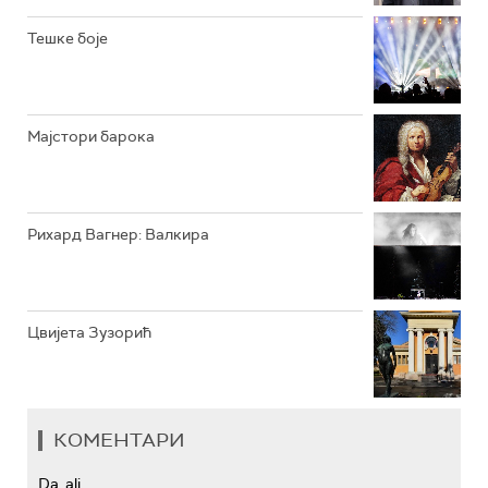
РАДИО ЏЕЗЕР
Тешке боје
АРХИВ
Мајстори барока
Рихард Вагнер: Валкира
Цвијета Зузорић
КОМЕНТАРИ
Da, ali...