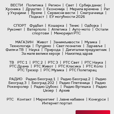
|
|
|
|
ВЕСТИ
Политика
Регион
Свет
Србија данас
|
|
|
|
Хроника
Друштво
Економија
Мерила времена
Рат
|
|
|
|
у Украјини
Време
Сервисне вести
Сматрачница
|
Подкаст
ЕУ могућности 2026
|
|
|
|
СПОРТ
Фудбал
Кошарка
Тенис
Одбојка
|
|
|
|
Рукомет
Ватерполо
Атлетика
Ауто-мото
Остали
|
спортови
Меморијал РТС
|
|
|
МАГАЗИН
Живот
Занимљивости
Музика
|
|
|
|
Технологијa
Путујемо
Свет познатих
Здравље
|
|
|
|
Филм и ТВ
Наука
Природа
Дигитални предузетник
|
За мале велике хероје
Наизглед здрав
|
|
|
|
|
ТВ
РТС 1
РТС 2
РТС 3
РТС Свет
РТС Наука
|
|
|
|
РТС Драма
РТС Живот
РТС Класика
РТС Коло
|
|
РТС Трезор
РТС Музика
РТС Полетарац
|
|
РАДИО
Радио Београд 1
Радио Београд 2
Радио
|
|
|
Београд 3
Београд 202
Радио Плетеница
Радио
|
|
|
Рокенролер
Радио Џубокс
Радио Вртешка
Радио
|
Џезер
Архив
|
|
|
|
РТС
Контакт
Маркетинг
Јавне набавке
Конкурси
Интернет портал