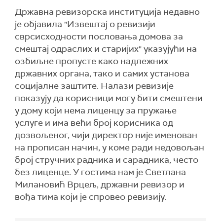
Државна ревизорска институција недавно
је објавила "Извештај о ревизији
сврсисходности пословања домова за
смештај одраслих и старијих" указујући на
озбиљне пропусте како надлежних
државних органа, тако и самих установа
социјалне заштите. Налази ревизије
показују да корисници могу бити смештени
у дому који нема лиценцу за пружање
услуге и има већи број корисника од
дозвољеног, чији директор није именован
на прописан начин, у коме ради недовољан
број стручних радника и сарадника, често
без лиценце. У гостима нам је Светлана
Милановић Врцељ, државни ревизор и
вођа тима који је спровео ревизију.