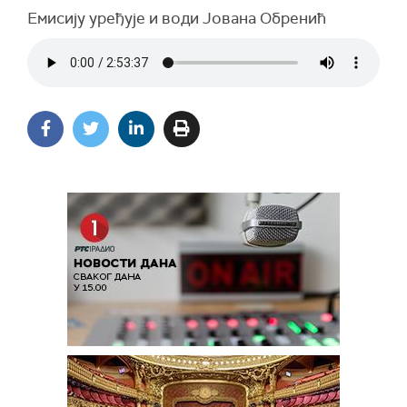
Емисију уређује и води Јована Обренић