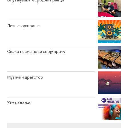
Блуз музика и сродни правци
РАДИО ВРТЕШКА
РАДИО ЏЕЗЕР
Летње кулирање
АРХИВ
Свака песма носи своју причу
Музички драгстор
Хит недеље