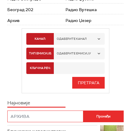
Београд 202
Радио Вртешка
Архив
Радио Џезер
КАНАЛ:
ОДАБЕРИТЕ КАНАЛ
РАДИО БЕОГРАД 1
ТИП ЕМИСИЈЕ:
ОДАБЕРИТЕ ЕМИСИЈУ
РАДИО БЕОГРАД 2
СПОРТ
КЉУЧНА РЕЧ:
РАДИО БЕОГРАД 3
СЕРИЈА
БЕОГРАД 202
ИНФО
Најновије
РАДИО ПЛЕТЕНИЦА
ФИЛМ
РАДИО РОКЕНРОЛЕР
РАДИО ЏУБОКС