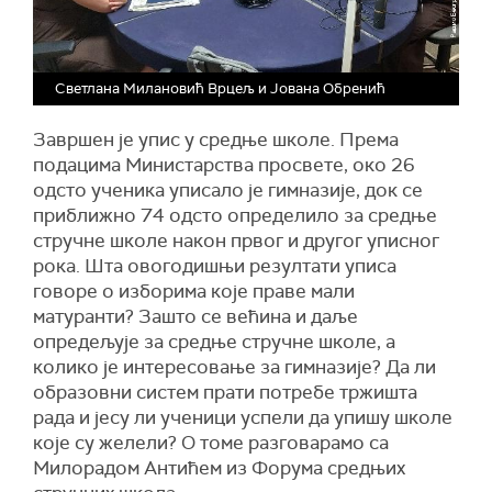
Светлана Милановић Врцељ и Јована Обренић
Завршен је упис у средње школе. Према
подацима Министарства просвете, око 26
одсто ученика уписало је гимназије, док се
приближно 74 одсто определило за средње
стручне школе након првог и другог уписног
рока. Шта овогодишњи резултати уписа
говоре о изборима које праве мали
матуранти? Зашто се већина и даље
опредељује за средње стручне школе, а
колико је интересовање за гимназије? Да ли
образовни систем прати потребе тржишта
рада и јесу ли ученици успели да упишу школе
које су желели? О томе разговарамо са
Милорадом Антићем из Форума средњих