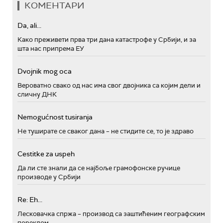
КОМЕНТАРИ
Da, ali...
Како преживети прва три дана катастрофе у Србији, и за
шта нас припрема ЕУ
Dvojnik mog oca
Вероватно свако од нас има свог двојника са којим дели и
сличну ДНК
Nemogućnost tusiranja
Не туширате се сваког дана – не стидите се, то је здраво
Cestitke za uspeh
Да ли сте знали да се најбоље грамофонске ручице
производе у Србији
Re: Eh...
Лесковачка спржа – производ са заштићеним географским
пореклом