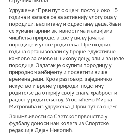
стручних школа.
Удружење "Први пут с оцем" постоји око 15
година и залаже се за активнију улогу оца у
породици, васпитању и одрастању деце, бави
се хуманитарним активностима и акцијама
чишћења природе, а све у циљу јачања
породице и улоге родитеља. Претходних
година организовали су бројне едукативне
кампове за очеве и њихову децу, али и за целе
породице. Задатак је окупити породицу у
природном амбијенту и посветити више
времена деци. Кроз разговор, заједничко
искуство и време у природи, подстичу
родитеље да открију своју снагу, храброст и
радост у родитељству. Угостићемо Мирка
Митровића из удружења „Први пут са оцем“.
Занимљивости са Светског првенства у
фудбалу доноси нам колега из Спортске
редакције Дејан Николић.