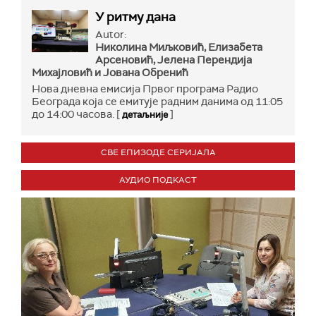
У ритму дана
Autor:
Николина Миљковић, Елизабета
Арсеновић, Јелена Перендија
Михајловић и Јована Обренић
Нова дневна емисија Првог програма Радио
Београда која се емитује радним данима од 11:05
до 14:00 часова. [
]
детаљније
СВЕ ЕПИЗОДЕ СЕРИЈАЛА
АУДИО ПОДКАСТ