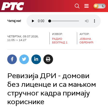
РТС
Читај ми!
ИЗВОР:
АУТОР:
ЧЕТВРТАК, 09.07.2026,
РАДИО
ЈОВАНА
11:05 -> 14:27
БЕОГРАД 1
ОБРЕНИЋ
Ревизија ДРИ - домови
без лиценце и са мањком
стручног кадра примају
кориснике