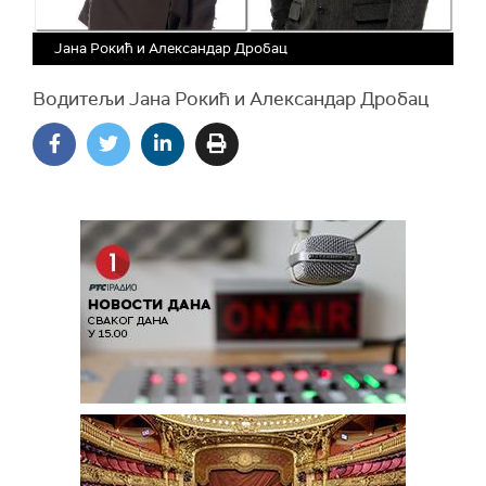
Јана Рокић и Александар Дробац
Водитељи Јана Рокић и Александар Дробац