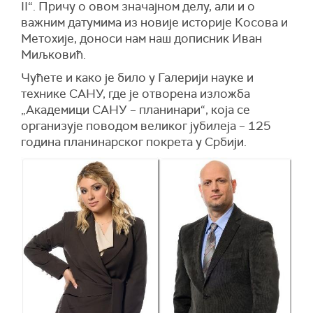
II“. Причу о овом значајном делу, али и о
важним датумима из новије историје Косова и
Метохије, доноси нам наш дописник Иван
Миљковић.
Чућете и како је било у Галерији науке и
технике САНУ, где је отворена изложба
„Академици САНУ – планинари“, која се
организује поводом великог јубилеја – 125
година планинарског покрета у Србији.