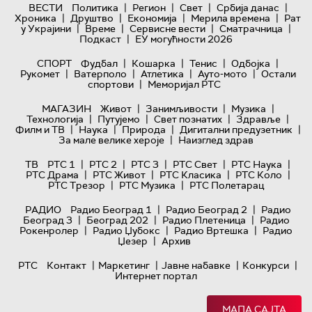
|
|
|
|
ВЕСТИ
Политика
Регион
Свет
Србија данас
|
|
|
|
Хроника
Друштво
Економија
Мерила времена
Рат
|
|
|
|
у Украјини
Време
Сервисне вести
Сматрачница
|
Подкаст
ЕУ могућности 2026
|
|
|
|
СПОРТ
Фудбал
Кошарка
Тенис
Одбојка
|
|
|
|
Рукомет
Ватерполо
Атлетика
Ауто-мото
Остали
|
спортови
Меморијал РТС
|
|
|
МАГАЗИН
Живот
Занимљивости
Музика
|
|
|
|
Технологијa
Путујемо
Свет познатих
Здравље
|
|
|
|
Филм и ТВ
Наука
Природа
Дигитални предузетник
|
За мале велике хероје
Наизглед здрав
|
|
|
|
|
ТВ
РТС 1
РТС 2
РТС 3
РТС Свет
РТС Наука
|
|
|
|
РТС Драма
РТС Живот
РТС Класика
РТС Коло
|
|
РТС Трезор
РТС Музика
РТС Полетарац
|
|
РАДИО
Радио Београд 1
Радио Београд 2
Радио
|
|
|
Београд 3
Београд 202
Радио Плетеница
Радио
|
|
|
Рокенролер
Радио Џубокс
Радио Вртешка
Радио
|
Џезер
Архив
|
|
|
|
РТС
Контакт
Маркетинг
Јавне набавке
Конкурси
Интернет портал
МАПА САЈТА