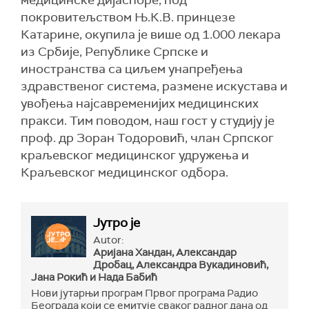
медицинске дијаспоре, под
покровитељством Њ.К.В. принцезе
Катарине, окупила је више од 1.000 лекара
из Србије, Републике Српске и
иностранства са циљем унапређења
здравственог система, размене искустава и
увођења најсавременијих медицинских
пракси. Тим поводом, наш гост у студију је
проф. др Зоран Тодоровић, члан Српског
краљевског медицинског удружења и
Краљевског медицинског одбора.
Јутро је
Autor:
Аријана Хандан, Александар
Дробац, Александра Вукадиновић,
Јана Рокић и Нада Бабић
Нови јутарњи програм Првог програма Радио
Београда који се емитује сваког радног дана од