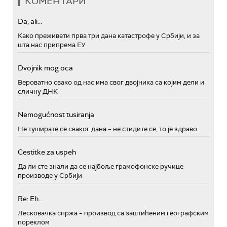
КОМЕНТАРИ
Da, ali...
Како преживети прва три дана катастрофе у Србији, и за
шта нас припрема ЕУ
Dvojnik mog oca
Вероватно свако од нас има свог двојника са којим дели и
сличну ДНК
Nemogućnost tusiranja
Не туширате се сваког дана – не стидите се, то је здраво
Cestitke za uspeh
Да ли сте знали да се најбоље грамофонске ручице
производе у Србији
Re: Eh...
Лесковачка спржа – производ са заштићеним географским
пореклом