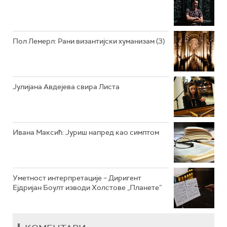
РАДИО ВРТЕШКА
РАДИО ЏЕЗЕР
Пол Лемерл: Рани византијски хуманизам (3)
АРХИВ
Јулијана Авдејева свира Листа
Ивана Максић: Јуриш напред као симптом
Уметност интерпретације – Диригент
Ејдријан Боулт изводи Холстове „Планете”