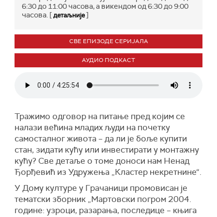
6:30 до 11:00 часова, а викендом од 6:30 до 9:00
часова. [
]
детаљније
СВЕ ЕПИЗОДЕ СЕРИЈАЛА
АУДИО ПОДКАСТ
Тражимо одговор на питање пред којим се
налази већина младих људи на почетку
самосталног живота – да ли је боље купити
стан, зидати кућу или инвестирати у монтажну
кућу? Све детаље о томе доноси нам Ненад
Ђорђевић из Удружења „Кластер некретнине“.
У Дому културе у Грачаници промовисан је
тематски зборник „Мартовски погром 2004.
године: узроци, разарања, последице – књига