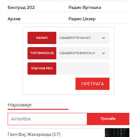
Београд 202
Радио Вртешка
Архив
Радио Џезер
КАНАЛ:
ОДАБЕРИТЕ КАНАЛ
РАДИО БЕОГРАД 1
ТИП ЕМИСИЈЕ:
ОДАБЕРИТЕ ЕМИСИЈУ
РАДИО БЕОГРАД 2
СПОРТ
КЉУЧНА РЕЧ:
РАДИО БЕОГРАД 3
СЕРИЈА
БЕОГРАД 202
ИНФО
Најновије
РАДИО ПЛЕТЕНИЦА
ФИЛМ
РАДИО РОКЕНРОЛЕР
РАДИО ЏУБОКС
Гаел Фај: Жакаранда (17)