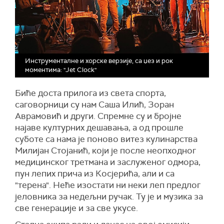
Инструменталне и хорске верзије, са џез и рок
моментима: "Jet Clock"
Биће доста прилога из света спорта,
саговорници су нам Саша Илић, Зоран
Аврамовић и други. Спремне су и бројне
најаве културних дешавања, а од прошле
суботе са нама је поново витез кулинарства
Милијан Стојанић, који је после неопходног
медицинског третмана и заслуженог одмора,
пун лепих прича из Косјерића, али и са
"терена". Неће изостати ни неки леп предлог
јеловника за недељни ручак. Ту је и музика за
све генерације и за све укусе.