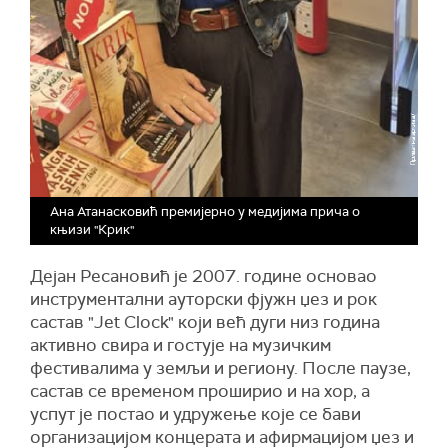
Ана Атанасковић премијерно у медијима прича о
књизи "Крик"
Дејан Ресановић је 2007. године основао
инструментални ауторски фјужн џез и рок
састав "Jet Clock" који већ дуги низ година
активно свира и гостује на музичким
фестивалима у земљи и региону. После паузе,
састав се временом проширио и на хор, а
успут је постао и удружење које се бави
организацијом концерата и афирмацијом џез и