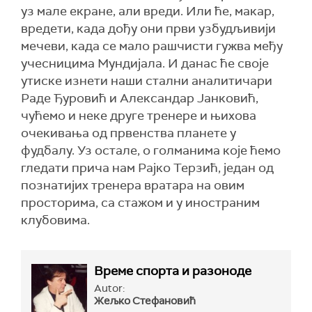
уз мале екране, али вреди. Или ће, макар,
вредети, када дођу они први узбудљивији
мечеви, када се мало рашчисти гужва међу
учесницима Мундијала. И данас ће своје
утиске изнети наши стални аналитичари
Раде Ђуровић и Александар Јанковић,
чућемо и неке друге тренере и њихова
очекивања од првенства планете у
фудбалу. Уз остале, о голманима које ћемо
гледати прича нам Рајко Терзић, један од
познатијих тренера вратара на овим
просторима, са стажом и у иностраним
клубовима.
Време спорта и разоноде
Autor:
Жељко Стефановић