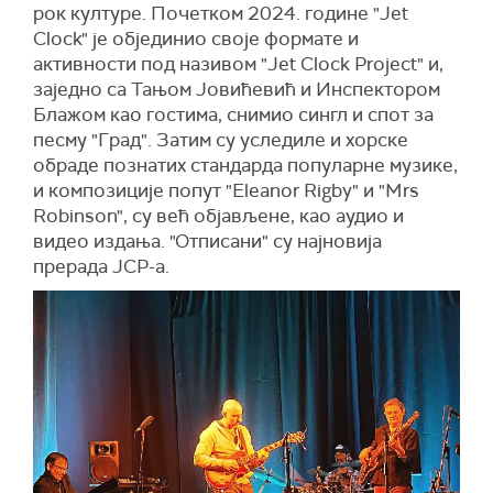
рок културе. Почетком 2024. године "Jet
Clock" је објединио своје формате и
активности под називом "Jet Clock Project" и,
заједно са Тањом Јовићевић и Инспектором
Блажом као гостима, снимио сингл и спот за
песму "Град". Затим су уследиле и хорске
обраде познатих стандарда популарне музике,
и композиције попут "Eleanor Rigby" и "Mrs
Robinson", су већ објављене, као аудио и
видео издања. "Отписани" су најновија
прерада JCP-а.