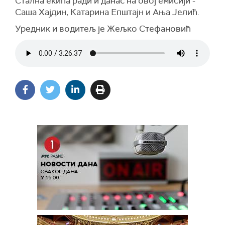
Стална екипа ради и данас на овој емисији -
Саша Хајдин, Катарина Епштајн и Ања Јелић.
Уредник и водитељ је Жељко Стефановић