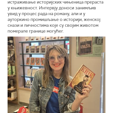
истраживање историјских чињеница прераста
у књижевност. Интервју доноси занимљив
увид у процес рада на роману, али и у
ауторкино промишљање о историји, женској
снази и личностима које су својим животом
померале границе могућег.