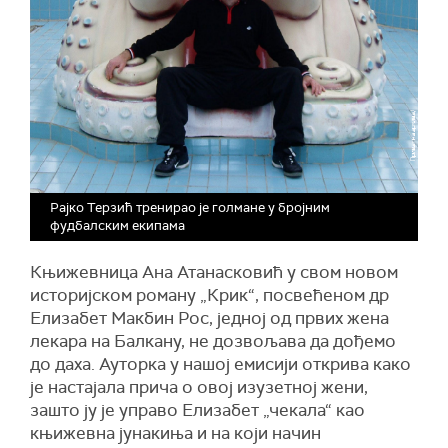
Рајко Терзић тренирао је голмане у бројним
фудбалским екипама
Књижевница Ана Атанасковић у свом новом
историјском роману „Крик“, посвећеном др
Елизабет Макбин Рос, једној од првих жена
лекара на Балкану, не дозвољава да дођемо
до даха. Ауторка у нашој емисији открива како
је настајала прича о овој изузетној жени,
зашто ју је управо Елизабет „чекала“ као
књижевна јунакиња и на који начин