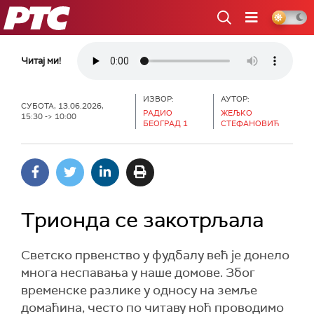
РТС
Читај ми!
ИЗВОР:
АУТОР:
СУБОТА, 13.06.2026,
РАДИО
ЖЕЉКО
15:30 -> 10:00
БЕОГРАД 1
СТЕФАНОВИЋ
Трионда се закотрљала
Светско првенство у фудбалу већ је донело
многа неспавања у наше домове. Због
временске разлике у односу на земље
домаћина, често по читаву ноћ проводимо