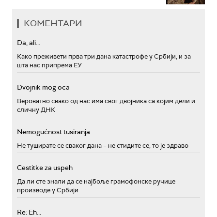
КОМЕНТАРИ
Da, ali...
Како преживети прва три дана катастрофе у Србији, и за
шта нас припрема ЕУ
Dvojnik mog oca
Вероватно свако од нас има свог двојника са којим дели и
сличну ДНК
Nemogućnost tusiranja
Не туширате се сваког дана – не стидите се, то је здраво
Cestitke za uspeh
Да ли сте знали да се најбоље грамофонске ручице
производе у Србији
Re: Eh...