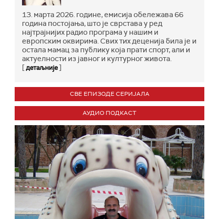
13. марта 2026. године, емисија обележава 66
година постојања, што је сврстава у ред
најтрајнијих радио програма у нашим и
европским оквирима. Свих тих деценија била је и
остала мамац за публику која прати спорт, али и
актуелности из јавног и културног живота.
[
]
детаљније
СВЕ ЕПИЗОДЕ СЕРИЈАЛА
АУДИО ПОДКАСТ