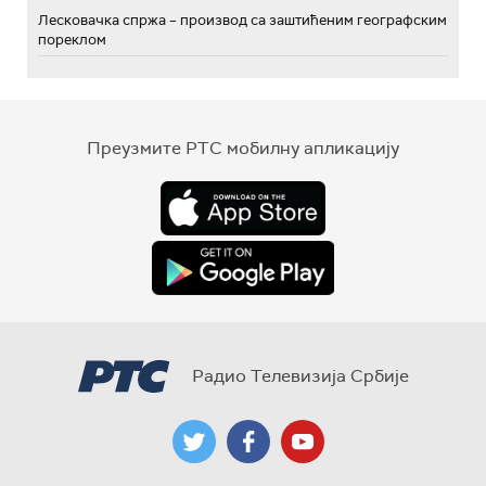
Лесковачка спржа – производ са заштићеним географским
пореклом
Преузмите РТС мобилну апликацију
Радио Телевизија Србије