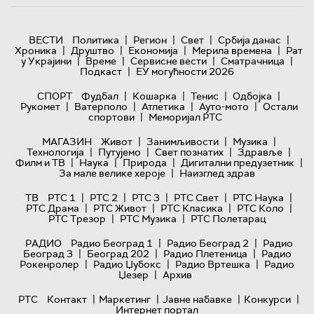
|
|
|
|
ВЕСТИ
Политика
Регион
Свет
Србија данас
|
|
|
|
Хроника
Друштво
Економија
Мерила времена
Рат
|
|
|
|
у Украјини
Време
Сервисне вести
Сматрачница
|
Подкаст
ЕУ могућности 2026
|
|
|
|
СПОРТ
Фудбал
Кошарка
Тенис
Одбојка
|
|
|
|
Рукомет
Ватерполо
Атлетика
Ауто-мото
Остали
|
спортови
Меморијал РТС
|
|
|
МАГАЗИН
Живот
Занимљивости
Музика
|
|
|
|
Технологијa
Путујемо
Свет познатих
Здравље
|
|
|
|
Филм и ТВ
Наука
Природа
Дигитални предузетник
|
За мале велике хероје
Наизглед здрав
|
|
|
|
|
ТВ
РТС 1
РТС 2
РТС 3
РТС Свет
РТС Наука
|
|
|
|
РТС Драма
РТС Живот
РТС Класика
РТС Коло
|
|
РТС Трезор
РТС Музика
РТС Полетарац
|
|
РАДИО
Радио Београд 1
Радио Београд 2
Радио
|
|
|
Београд 3
Београд 202
Радио Плетеница
Радио
|
|
|
Рокенролер
Радио Џубокс
Радио Вртешка
Радио
|
Џезер
Архив
|
|
|
|
РТС
Контакт
Маркетинг
Јавне набавке
Конкурси
Интернет портал