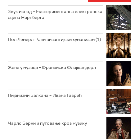
РАДИО ЏУБОКС
Звук испод – Експериментална електронска
сцена Нирнберга
РАДИО ВРТЕШКА
РАДИО ЏЕЗЕР
Пол Лемерл: Рани византијски хуманизам (1)
АРХИВ
Жене у музици – Франциска Флајшандерл
Пијанизми Балкана – Ивана Гаврић
Чарлс Берни и путовање кроз музику