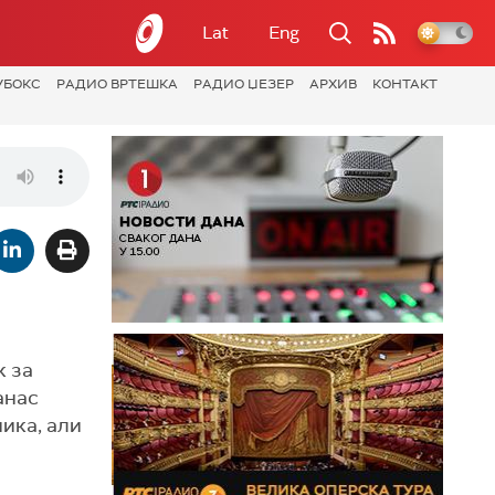
Lat
Eng
УБОКС
РАДИО ВРТЕШКА
РАДИО ЏЕЗЕР
АРХИВ
КОНТАКТ
к за
анас
ика, али