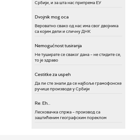
Србији, и за шта нас припрема ЕУ
Dvojnik mog oca
Вероватно свако од нас има свог двојника
са којим дели и сличну ДНК
Nemogućnost tusiranja
Не туширате се сваког дана – не стидите се,
то је здраво
Cestitke za uspeh
Да ли сте знали да се најбоље грамофонске
ручице производе у Србији
Re: Eh...
Лесковачка спржа – производ са
заштићеним географским пореклом