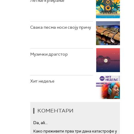
Летње кулирање
АРХИВ
Свака песма носи своју причу
Музички драгстор
Хит недеље
КОМЕНТАРИ
Da, ali...
Како преживети прва три дана катастрофе у