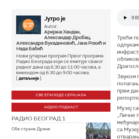
Јутро је
Autor:
Аријана Хандан,
Трећи по
Александар Дробац,
Александра Вукадиновић, Јана Рокић и
одлукам
Нада Бабић
инфраст
Нови јутарњи програм Првог програма
обликов
Радио Београда који се емитује сваког
Драгосл
радног дана од 6:30 до 11:00 часова, а
викендом од 6:30 до 9:00 часова.
Звуком п
[
]
детаљније
полагањ
први дан
СВЕ ЕПИЗОДЕ СЕРИЈАЛА
репорте
АУДИО ПОДКАСТ
Музеј с
„Личне п
РАДИО БЕОГРАД 1
међунар
Обе стране Дрине
са Музе
отварања