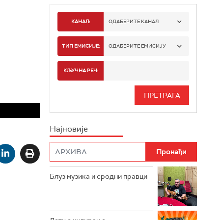
КАНАЛ:
ОДАБЕРИТЕ КАНАЛ
РАДИО БЕОГРАД 1
ТИП ЕМИСИЈЕ:
ОДАБЕРИТЕ ЕМИСИЈУ
РАДИО БЕОГРАД 2
СПОРТ
КЉУЧНА РЕЧ:
РАДИО БЕОГРАД 3
СЕРИЈА
БЕОГРАД 202
ИНФО
Најновије
РАДИО ПЛЕТЕНИЦА
ФИЛМ
РАДИО РОКЕНРОЛЕР
РАДИО ЏУБОКС
Блуз музика и сродни правци
РАДИО ВРТЕШКА
РАДИО ЏЕЗЕР