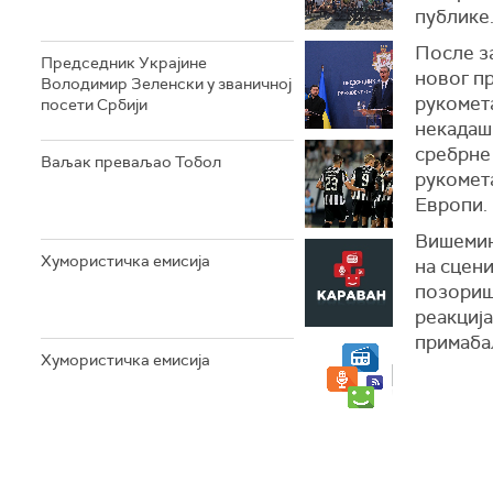
публике
После з
Председник Украјине
новог пр
Володимир Зеленски у званичној
рукомета
посети Србији
некадаш
сребрне
Ваљак преваљао Тобол
рукомета
Европи.
Вишемин
Хумористичка емисија
на сцен
позориш
реакција
примаба
Хумористичка емисија