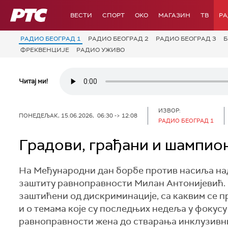
РТС
ВЕСТИ
СПОРТ
OKO
МАГАЗИН
ТВ
Р
РАДИО БЕОГРАД 1
РАДИО БЕОГРАД 2
РАДИО БЕОГРАД 3
Б
ФРЕКВЕНЦИЈЕ
РАДИО УЖИВО
Читај ми!
ИЗВОР:
ПОНЕДЕЉАК, 15.06.2026, 06:30 -> 12:08
РАДИО БЕОГРАД 1
Градови, грађани и шампио
На Међународни дан борбе против насиља над
заштиту равноправности Милан Антонијевић. 
заштићени од дискриминације, са каквим се п
и о темама које су последњих недеља у фокусу
равноправности жена до стварања инклузивни