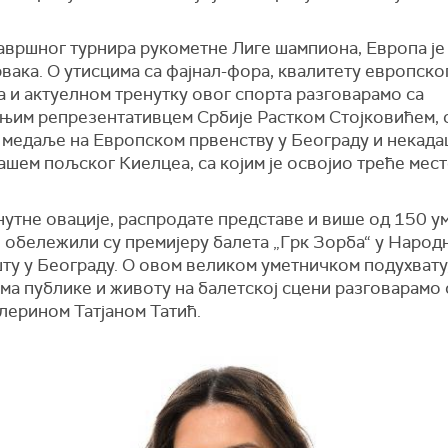
.
авршног турнира рукометне Лиге шампиона, Европа је
вака. О утисцима са фајнал-фора, квалитету европско
 и актуелном тренутку овог спорта разговарамо са
њим репрезентативцем Србије Растком Стојковићем, 
 медаље на Европском првенству у Београду и некад
шем пољског Киелцеа, са којим је освојио треће мест
утне овације, распродате представе и више од 150 у
и обележили су премијеру балета „Грк Зорба“ у Народ
ту у Београду. О овом великом уметничком подухвату
ма публике и животу на балетској сцени разговарамо 
лерином Татјаном Татић.