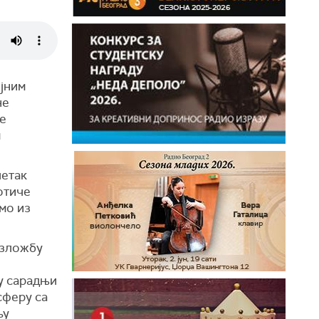
ојним
не
ће
м
четак
отиче
мо из
изложбу
у сарадњи
сферу са
њу