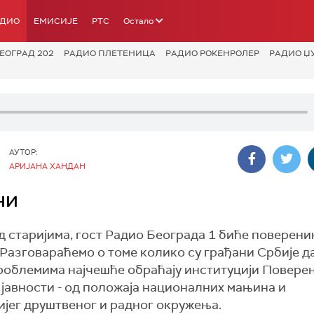
АДИО
ЕМИСИЈЕ
РТС
Остало
ЕОГРАД 202
РАДИО ПЛЕТЕНИЦА
РАДИО РОКЕНРОЛЕР
РАДИО Џ
АУТОР:
АРИЈАНА ХАНДАН
ни
 старијима, гост Радио Београда 1 биће поверени
Разговараћемо о томе колико су грађани Србије д
роблемима најчешће обраћају институцији Поверен
 јавности - од положаја националних мањина и
јег друштвеног и радног окружења.