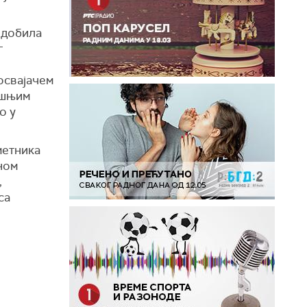
 добила
г
освајачем
ашњим
о у
метника
ном
,
са