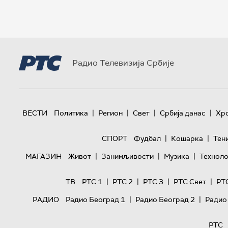
Радио Телевизија Србије
|
|
|
|
ВЕСТИ
Политика
Регион
Свет
Србија данас
Хр
|
|
СПОРТ
Фудбал
Кошарка
Тен
|
|
|
МАГАЗИН
Живот
Занимљивости
Музика
Техноло
|
|
|
|
ТВ
РТС 1
РТС 2
РТС 3
РТС Свет
РТ
|
|
РАДИО
Радио Београд 1
Радио Београд 2
Радио
РТС