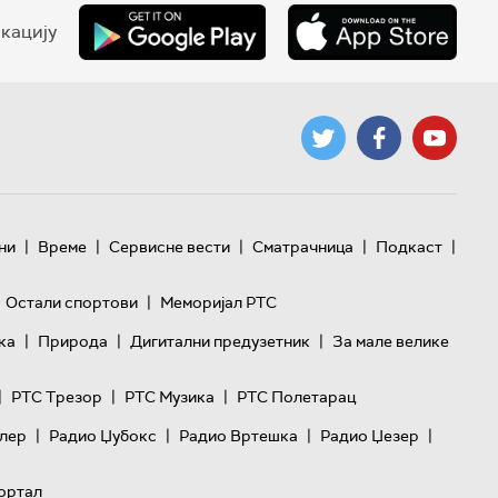
кацију
|
|
|
|
|
ни
Време
Сервисне вести
Сматрачница
Подкаст
|
Остали спортови
Меморијал РТС
|
|
|
ка
Природа
Дигитални предузетник
За мале велике
|
|
|
РТС Трезор
РТС Музика
РТС Полетарац
|
|
|
|
лер
Радио Џубокс
Радио Вртешка
Радио Џезер
ортал