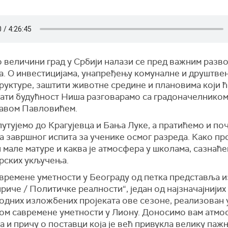
 величини град у Србији налази се пред важним разв
а. О инвестицијама, унапређењу комуналне и друштве
руктуре, заштити животне средине и плановима који 
ати будућност Ниша разговарамо са градоначелнико
авом Павловићем.
утујемо до Крагујевца и Бања Луке, а пратићемо и по
а завршног испита за ученике осмог разреда. Како пр
 мале матуре и каква је атмосфера у школама, сазнаће
рских укључења.
авремене уметности у Београду од петка представља 
риче / Политичке реалности“, један од најзначајнијих
одних изложбених пројеката ове сезоне, реализован 
јом савремене уметности у Лиону. Доносимо вам атмо
 и причу о поставци која је већ привукла велику паж