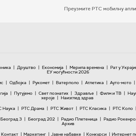
Преузмите РТС мобилну апли
|
|
|
|
оника
Друштво
Економија
Мерила времена
Рат у Украји
ЕУ могућности 2026
|
|
|
|
|
|
ис
Одбојка
Рукомет
Ватерполо
Атлетика
Ауто-мото
|
|
|
|
|
гијa
Путујемо
Свет познатих
Здравље
Филм и ТВ
Нау
|
хероје
Наизглед здрав
|
|
|
|
С Наука
РТС Драма
РТС Живот
РТС Класика
РТС Коло
|
|
|
 Београд 3
Београд 202
Радио Плетеница
Радио Рокенро
Архив
|
|
|
|
Контакт
Маркетинг
Јавне набавке
Конкурси
Интернет п