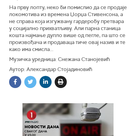
На прву лопту, неко би помислио да се продаје
локомотива из времена Џорџа Стивенсона, а
не справа која изгужвану гардеробу претвара
у социјално прихватљиву. Али парна станица
кошта најмање дупло више од пегле, па што се
произвођача и продаваца тиче овај назив и те
како има смисла...
Музичка уредница: Снежана Станојевић
Аутор: Александар Стојадиновић