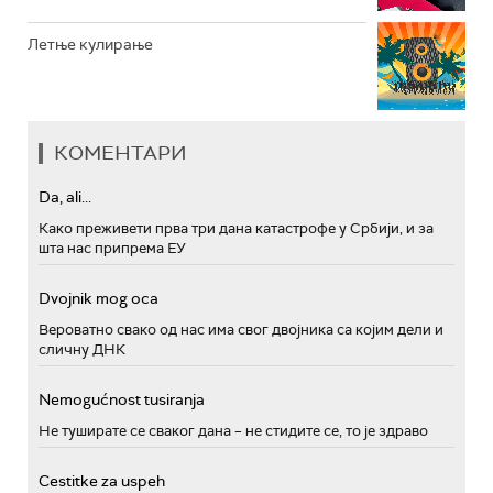
Летње кулирање
КОМЕНТАРИ
Da, ali...
Како преживети прва три дана катастрофе у Србији, и за
шта нас припрема ЕУ
Dvojnik mog oca
Вероватно свако од нас има свог двојника са којим дели и
сличну ДНК
Nemogućnost tusiranja
Не туширате се сваког дана – не стидите се, то је здраво
Cestitke za uspeh