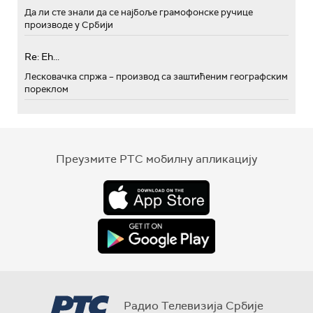
Да ли сте знали да се најбоље грамофонске ручице
производе у Србији
Re: Eh...
Лесковачка спржа – производ са заштићеним географским
пореклом
Преузмите РТС мобилну апликацију
Радио Телевизија Србије