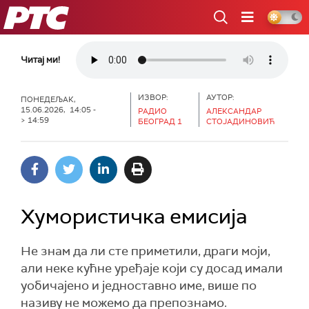
РТС
Читај ми!
ИЗВОР:
АУТОР:
ПОНЕДЕЉАК,
15.06.2026, 14:05 -
РАДИО
АЛЕКСАНДАР
> 14:59
БЕОГРАД 1
СТОЈАДИНОВИЋ
Хумористичка емисија
Не знам да ли сте приметили, драги моји,
али неке кућне уређаје који су досад имали
уобичајено и једноставно име, више по
називу не можемо да препознамо.