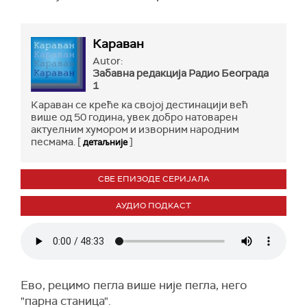
Караван
Autor:
Забавна редакција Радио Бeограда
1
Караван се креће ка својој дестинацији већ
више од 50 година, увек добро натоварен
актуелним хумором и изворним народним
песмама. [
]
детаљније
СВЕ ЕПИЗОДЕ СЕРИЈАЛА
АУДИО ПОДКАСТ
Ево, рецимо пегла више није пегла, него
"парна станица".