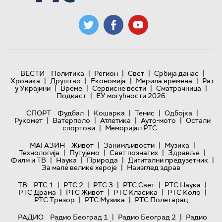
|
|
|
|
ВЕСТИ
Политика
Регион
Свет
Србија данас
|
|
|
|
Хроника
Друштво
Економија
Мерила времена
Рат
|
|
|
|
у Украјини
Време
Сервисне вести
Сматрачница
|
Подкаст
ЕУ могућности 2026
|
|
|
|
СПОРТ
Фудбал
Кошарка
Тенис
Одбојка
|
|
|
|
Рукомет
Ватерполо
Атлетика
Ауто-мото
Остали
|
спортови
Меморијал РТС
|
|
|
МАГАЗИН
Живот
Занимљивости
Музика
|
|
|
|
Технологијa
Путујемо
Свет познатих
Здравље
|
|
|
|
Филм и ТВ
Наука
Природа
Дигитални предузетник
|
За мале велике хероје
Наизглед здрав
|
|
|
|
|
ТВ
РТС 1
РТС 2
РТС 3
РТС Свет
РТС Наука
|
|
|
|
РТС Драма
РТС Живот
РТС Класика
РТС Коло
|
|
РТС Трезор
РТС Музика
РТС Полетарац
|
|
РАДИО
Радио Београд 1
Радио Београд 2
Радио