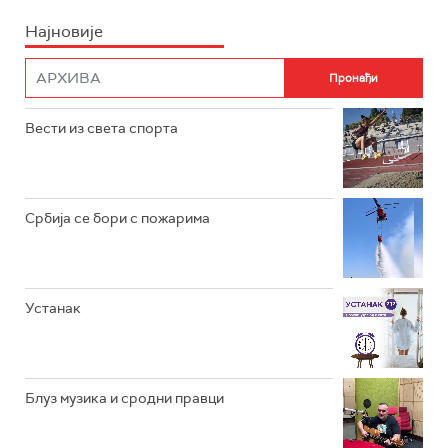
Најновије
РАДИО ПЛЕТЕНИЦА
ФИЛМ
РАДИО РОКЕНРОЛЕР
РАДИО ЏУБОКС
Вести из света спорта
РАДИО ВРТЕШКА
РАДИО ЏЕЗЕР
Србија се бори с пожарима
АРХИВ
Устанак
Блуз музика и сродни правци