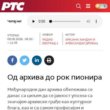
РТС
Читај ми!
ИЗВОР:
АУТОР:
УТОРАК,
09.06.2026, 06:30 -
РАДИО
АРИЈАНА ХАНДАН И
> 11:45
БЕОГРАД 1
АЛЕКСАНДАР ДРОБАЦ
Од архива до рок пионира
Међународни дан архива обележава се
данас са циљем да се јавност упозна са
значајем архивске грађе као културног
блага, као и са самом професијом и