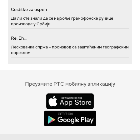
Cestitke za uspeh
Да ли сте знали да се најбоље грамофонске ручице
производе у Србији
Re: Eh...
Лесковачка спржа – производ са заштићеним географским
пореклом
Преузмите РТС мобилну апликацију