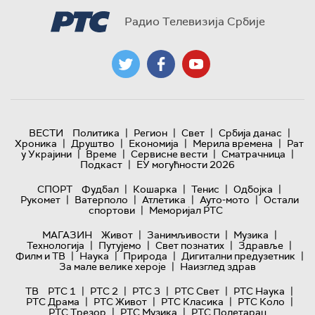
Радио Телевизија Србије
|
|
|
|
ВЕСТИ
Политика
Регион
Свет
Србија данас
|
|
|
|
Хроника
Друштво
Економија
Мерила времена
Рат
|
|
|
|
у Украјини
Време
Сервисне вести
Сматрачница
|
Подкаст
ЕУ могућности 2026
|
|
|
|
СПОРТ
Фудбал
Кошарка
Тенис
Одбојка
|
|
|
|
Рукомет
Ватерполо
Атлетика
Ауто-мото
Остали
|
спортови
Меморијал РТС
|
|
|
МАГАЗИН
Живот
Занимљивости
Музика
|
|
|
|
Технологијa
Путујемо
Свет познатих
Здравље
|
|
|
|
Филм и ТВ
Наука
Природа
Дигитални предузетник
|
За мале велике хероје
Наизглед здрав
|
|
|
|
|
ТВ
РТС 1
РТС 2
РТС 3
РТС Свет
РТС Наука
|
|
|
|
РТС Драма
РТС Живот
РТС Класика
РТС Коло
|
|
РТС Трезор
РТС Музика
РТС Полетарац