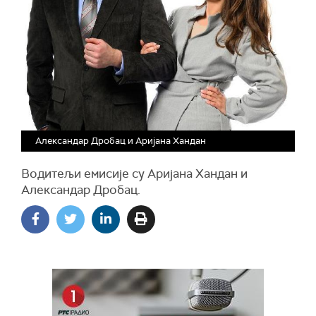
Александар Дробац и Аријана Хандан
Водитељи емисије су Аријана Хандан и
Александар Дробац.