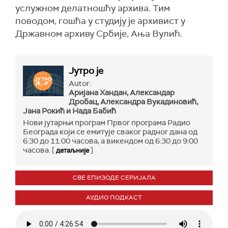
услужном делатношћу архива. Тим
поводом, гошћа у студију је архивист у
Државном архиву Србије, Ања Вулић.
Јутро је
Autor:
Аријана Хандан, Александар
Дробац, Александра Вукадиновић,
Јана Рокић и Нада Бабић
Нови јутарњи програм Првог програма Радио
Београда који се емитује сваког радног дана од
6:30 до 11:00 часова, а викендом од 6:30 до 9:00
часова. [
]
детаљније
СВЕ ЕПИЗОДЕ СЕРИЈАЛА
АУДИО ПОДКАСТ