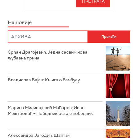
БЕОГРАД 202
ИНФО
Најновије
РАДИО ПЛЕТЕНИЦА
ФИЛМ
РАДИО РОКЕНРОЛЕР
РАДИО ЏУБОКС
Срђан Драгојевић: Једна сасвим нова
љубавна прича
РАДИО ВРТЕШКА
РАДИО ЏЕЗЕР
Владислав Бајац: Књига о бамбусу
АРХИВ
Марина Миливојевић Мађарев: Иван
Мештровић – Победник остаје победник
Александра Јагодић: Шаптач