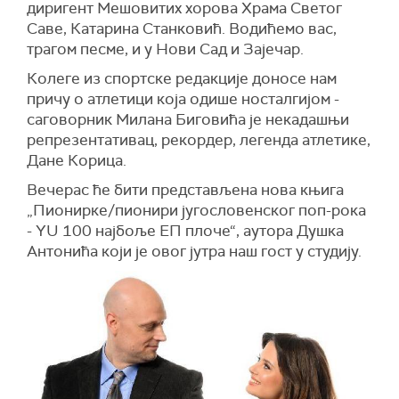
диригент Мешовитих хорова Храма Светог
Саве, Катарина Станковић. Водићемо вас,
трагом песме, и у Нови Сад и Зајечар.
Колеге из спортске редакције доносе нам
причу о атлетици која одише носталгијом -
саговорник Милана Биговића је некадашњи
репрезентативац, рекордер, легенда атлетике,
Дане Корица.
Вечерас ће бити представљена нова књига
„Пионирке/пионири југословенског поп-рока
- YU 100 најбоље ЕП плоче“, аутора Душка
Антонића који је овог јутра наш гост у студију.