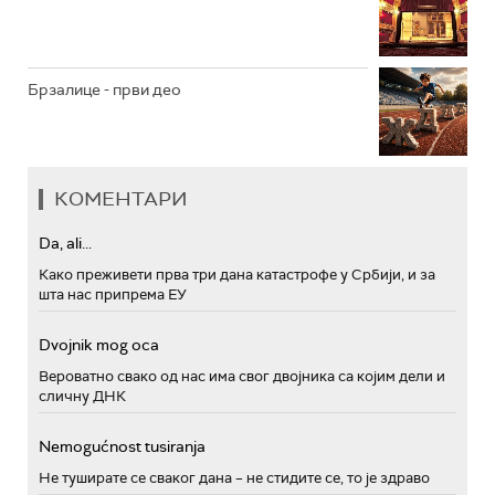
Брзалице - први део
КОМЕНТАРИ
Da, ali...
Како преживети прва три дана катастрофе у Србији, и за
шта нас припрема ЕУ
Dvojnik mog oca
Вероватно свако од нас има свог двојника са којим дели и
сличну ДНК
Nemogućnost tusiranja
Не туширате се сваког дана – не стидите се, то је здраво