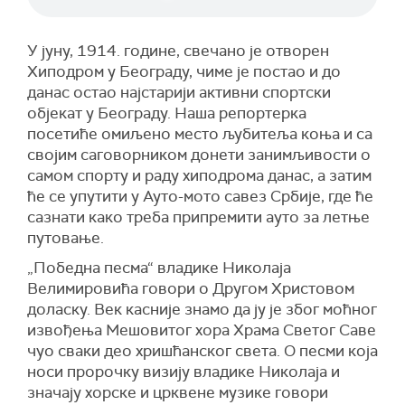
У јуну, 1914. године, свечано је отворен
Хиподром у Београду, чиме је постао и до
данас остао најстарији активни спортски
објекат у Београду. Наша репортерка
посетиће омиљено место љубитеља коња и са
својим саговорником донети занимљивости о
самом спорту и раду хиподрома данас, а затим
ће се упутити у Ауто-мото савез Србије, где ће
сазнати како треба припремити ауто за летње
путовање.
„Победна песма“ владике Николаја
Велимировића говори о Другом Христовом
доласку. Век касније знамо да ју је због моћног
извођења Мешовитог хора Храма Светог Саве
чуо сваки део хришћанског света. О песми која
носи пророчку визију владике Николаја и
значају хорске и црквене музике говори