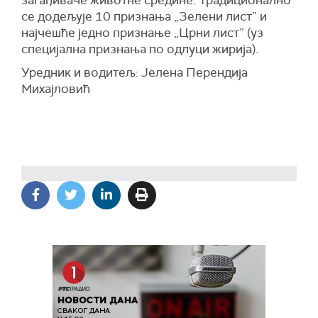
загађиваче животне средине. Традиционално
се додељује 10 признања „Зелени лист” и
најчешће једно признање „Црни лист” (уз
специјална признања по одлуци жирија).
Уредник и водитељ: Јелена Перендија
Михајловић