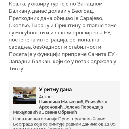
Кошта, у оквиру турнеје по Западном
Балкану, данас долази у Београд.
Претходних дана обишао је Сарајево,
Скопље, Тирану и Приштину, а главне теме
су могућности и изазови проширења ЕУ,
постепена интеграција, регионална
сарадња, безбедност и стабилности.
Посета је у функцији припреме Самита ЕУ -
Западни Балкан, који се у петак одржава у
Тивту.
У ритму дана
Autor:
Николина Миљковић, Елизабета
Арсеновић, Јелена Перендија
Михајловић и Јована Обренић
Нова дневна емисија Првог програма Радио
Београда која се емитује радним данима од 11:05