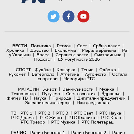
|
|
|
|
ВЕСТИ
Политика
Регион
Свет
Србија данас
|
|
|
|
Хроника
Друштво
Економија
Мерила времена
Рат
|
|
|
|
у Украјини
Време
Сервисне вести
Сматрачница
|
Подкаст
ЕУ могућности 2026
|
|
|
|
СПОРТ
Фудбал
Кошарка
Тенис
Одбојка
|
|
|
|
Рукомет
Ватерполо
Атлетика
Ауто-мото
Остали
|
спортови
Меморијал РТС
|
|
|
МАГАЗИН
Живот
Занимљивости
Музика
|
|
|
|
Технологијa
Путујемо
Свет познатих
Здравље
|
|
|
|
Филм и ТВ
Наука
Природа
Дигитални предузетник
|
За мале велике хероје
Наизглед здрав
|
|
|
|
|
ТВ
РТС 1
РТС 2
РТС 3
РТС Свет
РТС Наука
|
|
|
|
РТС Драма
РТС Живот
РТС Класика
РТС Коло
|
|
РТС Трезор
РТС Музика
РТС Полетарац
|
|
РАДИО
Радио Београд 1
Радио Београд 2
Радио