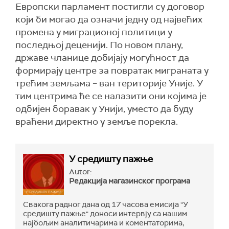
Европски парламент постигли су договор
који би могао да означи једну од највећих
промена у миграционој политици у
последњој деценији. По новом плану,
државе чланице добијају могућност да
формирају центре за повратак миграната у
трећим земљама – ван територије Уније. У
тим центрима ће се налазити они којима је
одбијен боравак у Унији, уместо да буду
враћени директно у земље порекла.
У средишту пажње
Autor:
Редакција магазинског програма
Свакога радног дана од 17 часова емисија "У
средишту пажње" доноси интервју са нашим
најбољим аналитичарима и коментаторима,