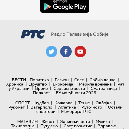
Радио Телевизија Србије
|
|
|
|
ВЕСТИ
Политика
Регион
Свет
Србија данас
|
|
|
|
Хроника
Друштво
Економија
Мерила времена
Рат
|
|
|
|
у Украјини
Време
Сервисне вести
Сматрачница
|
Подкаст
ЕУ могућности 2026
|
|
|
|
СПОРТ
Фудбал
Кошарка
Тенис
Одбојка
|
|
|
|
Рукомет
Ватерполо
Атлетика
Ауто-мото
Остали
|
спортови
Меморијал РТС
|
|
|
МАГАЗИН
Живот
Занимљивости
Музика
|
|
|
|
Технологијa
Путујемо
Свет познатих
Здравље