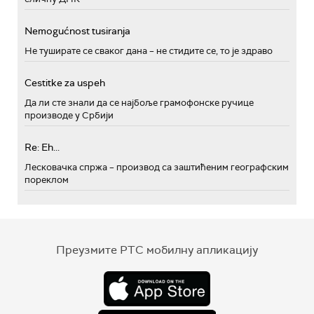
Nemogućnost tusiranja
Не туширате се сваког дана – не стидите се, то је здраво
Cestitke za uspeh
Да ли сте знали да се најбоље грамофонске ручице
производе у Србији
Re: Eh...
Лесковачка спржа – производ са заштићеним географским
пореклом
Преузмите РТС мобилну апликацију