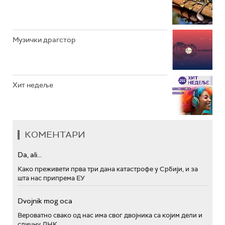
Музички драгстор
Хит недеље
КОМЕНТАРИ
Da, ali...
Како преживети прва три дана катастрофе у Србији, и за
шта нас припрема ЕУ
Dvojnik mog oca
Вероватно свако од нас има свог двојника са којим дели и
сличну ДНК