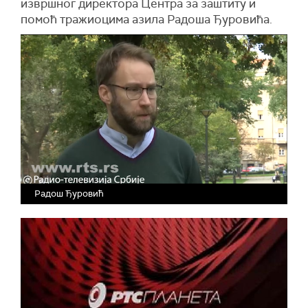
извршног директора Центра за заштиту и
помоћ тражиоцима азила Радоша Ђуровића.
Радош Ђуровић