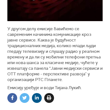
У другом делу емисије бавићемо се
савременим начинима комуникације кроз
јавне сервисе. Каква је будућност
традиционалних медија, колико млади људи
гледају телевизију и слушају радио у реалном
времену и да ли су мобилни телефони претња
или нова шанса за класичне медије, чућете у
извештају са панела “Јавни медијски сервиси и
OTT платформе - перспективе развоја” у
организацији РТС Планете.
Емисију уређује и води Тијана Лукић.