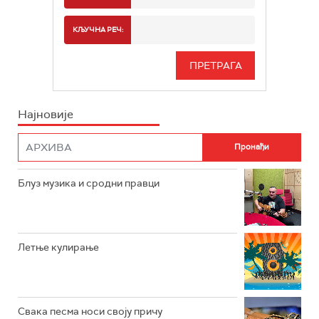
РАДИО БЕОГРАД 2
СПОРТ
КЉУЧНА РЕЧ:
РАДИО БЕОГРАД 3
СЕРИЈА
БЕОГРАД 202
ИНФО
Најновије
РАДИО ПЛЕТЕНИЦА
ФИЛМ
РАДИО РОКЕНРОЛЕР
РАДИО ЏУБОКС
Блуз музика и сродни правци
РАДИО ВРТЕШКА
РАДИО ЏЕЗЕР
Летње кулирање
АРХИВ
Свака песма носи своју причу