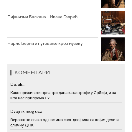
Пијанизми Балкана – Ивана Гаврић
Чарлс Берни и путовање кроз музику
КОМЕНТАРИ
Da, ali...
Како преживети прва три дана катастрофе у Србији, и за
шта нас припрема ЕУ
Dvojnik mog oca
Вероватно свако од нас има свог двојника са којим дели и
сличну ДНК