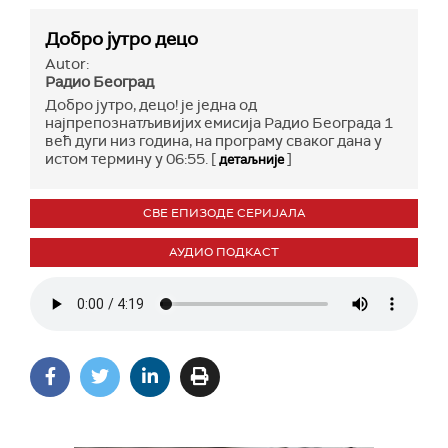
Добро јутро децо
Autor:
Радио Београд
Добро јутро, децо! је једна од
најпрепознатљивијих емисија Радио Београда 1
већ дуги низ година, на програму сваког дана у
истом термину у 06:55. [
]
детаљније
СВЕ ЕПИЗОДЕ СЕРИЈАЛА
АУДИО ПОДКАСТ