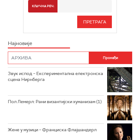
РАДИО БЕОГРАД 2
СПОРТ
КЉУЧНА РЕЧ:
РАДИО БЕОГРАД 3
СЕРИЈА
БЕОГРАД 202
ИНФО
Најновије
РАДИО ПЛЕТЕНИЦА
ФИЛМ
РАДИО РОКЕНРОЛЕР
РАДИО ЏУБОКС
Звук испод – Експериментална електронска
сцена Нирнберга
РАДИО ВРТЕШКА
РАДИО ЏЕЗЕР
Пол Лемерл: Рани византијски хуманизам (1)
АРХИВ
Жене у музици – Франциска Флајшандерл