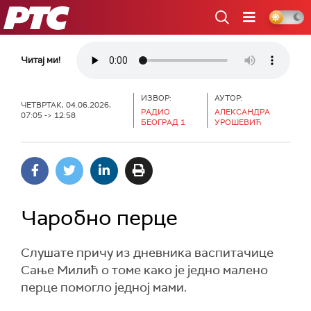
РТС
Читај ми!
ИЗВОР:
АУТОР:
ЧЕТВРТАК, 04.06.2026,
РАДИО
АЛЕКСАНДРА
07:05 -> 12:58
БЕОГРАД 1
УРОШЕВИЋ
Чаробно перце
Слушате причу из дневника васпитачице
Сање Милић о томе како је једно малено
перце помогло једној мами.