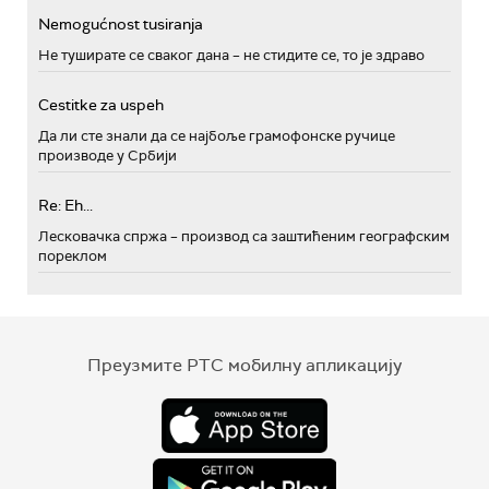
Nemogućnost tusiranja
Не туширате се сваког дана – не стидите се, то је здраво
Cestitke za uspeh
Да ли сте знали да се најбоље грамофонске ручице
производе у Србији
Re: Eh...
Лесковачка спржа – производ са заштићеним географским
пореклом
Преузмите РТС мобилну апликацију