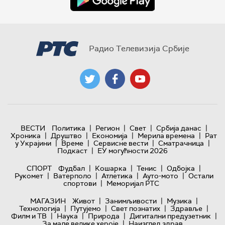
Радио Телевизија Србије
|
|
|
|
ВЕСТИ
Политика
Регион
Свет
Србија данас
|
|
|
|
Хроника
Друштво
Економија
Мерила времена
Рат
|
|
|
|
у Украјини
Време
Сервисне вести
Сматрачница
|
Подкаст
ЕУ могућности 2026
|
|
|
|
СПОРТ
Фудбал
Кошарка
Тенис
Одбојка
|
|
|
|
Рукомет
Ватерполо
Атлетика
Ауто-мото
Остали
|
спортови
Меморијал РТС
|
|
|
МАГАЗИН
Живот
Занимљивости
Музика
|
|
|
|
Технологијa
Путујемо
Свет познатих
Здравље
|
|
|
|
Филм и ТВ
Наука
Природа
Дигитални предузетник
|
За мале велике хероје
Наизглед здрав