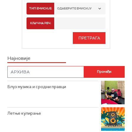
РАДИО БЕОГРАД 1
ТИП ЕМИСИЈЕ:
ОДАБЕРИТЕ ЕМИСИЈУ
РАДИО БЕОГРАД 2
СПОРТ
КЉУЧНА РЕЧ:
РАДИО БЕОГРАД 3
СЕРИЈА
БЕОГРАД 202
ИНФО
Најновије
РАДИО ПЛЕТЕНИЦА
ФИЛМ
РАДИО РОКЕНРОЛЕР
РАДИО ЏУБОКС
Блуз музика и сродни правци
РАДИО ВРТЕШКА
РАДИО ЏЕЗЕР
Летње кулирање
АРХИВ