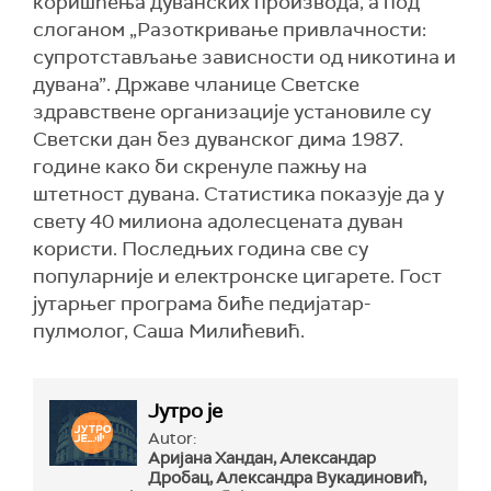
коришћења дуванских производа, а под
слоганом „Разоткривање привлачности:
супротстављање зависности од никотина и
дувана”. Државе чланице Светске
здравствене организације установиле су
Светски дан без дуванског дима 1987.
године како би скренуле пажњу на
штетност дувана. Статистика показује да у
свету 40 милиона адолесцената дуван
користи. Последњих година све су
популарније и електронске цигарете. Гост
јутарњег програма биће педијатар-
пулмолог, Саша Милићевић.
Јутро је
Autor:
Аријана Хандан, Александар
Дробац, Александра Вукадиновић,