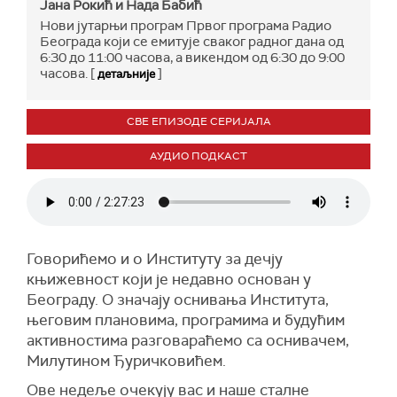
Јана Рокић и Нада Бабић
Нови јутарњи програм Првог програма Радио
Београда који се емитује сваког радног дана од
6:30 до 11:00 часова, а викендом од 6:30 до 9:00
часова. [
]
детаљније
СВЕ ЕПИЗОДЕ СЕРИЈАЛА
АУДИО ПОДКАСТ
Говорићемо и о Институту за дечју
књижевност који је недавно основан у
Београду. О значају оснивања Института,
његовим плановима, програмима и будућим
активностима разговараћемо са оснивачем,
Милутином Ђуричковићем.
Ове недеље очекују вас и наше сталне