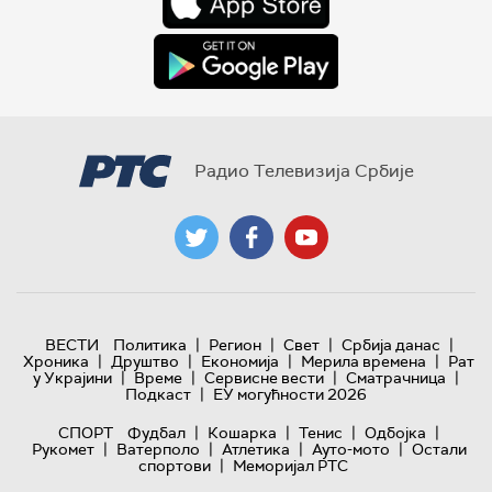
Радио Телевизија Србије
|
|
|
|
ВЕСТИ
Политика
Регион
Свет
Србија данас
|
|
|
|
Хроника
Друштво
Економија
Мерила времена
Рат
|
|
|
|
у Украјини
Време
Сервисне вести
Сматрачница
|
Подкаст
ЕУ могућности 2026
|
|
|
|
СПОРТ
Фудбал
Кошарка
Тенис
Одбојка
|
|
|
|
Рукомет
Ватерполо
Атлетика
Ауто-мото
Остали
|
спортови
Меморијал РТС