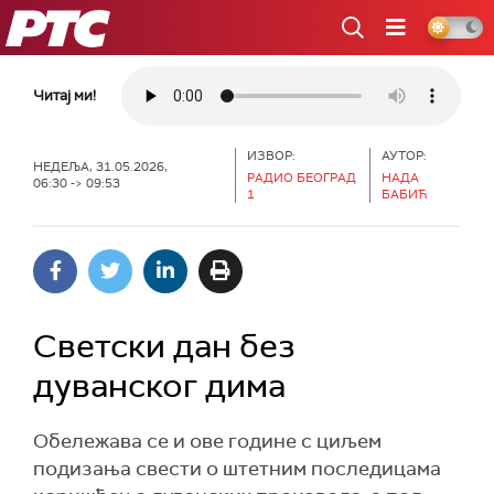
РТС
Читај ми!
ИЗВОР:
АУТОР:
НЕДЕЉА, 31.05.2026,
РАДИО БЕОГРАД
НАДА
06:30 -> 09:53
1
БАБИЋ
Светски дан без
дуванског дима
Обележава се и ове године с циљем
подизања свести о штетним последицама