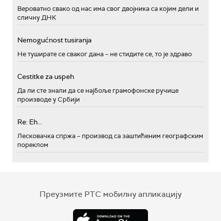
Вероватно свако од нас има свог двојника са којим дели и
сличну ДНК
Nemogućnost tusiranja
Не туширате се сваког дана – не стидите се, то је здраво
Cestitke za uspeh
Да ли сте знали да се најбоље грамофонске ручице
производе у Србији
Re: Eh...
Лесковачка спржа – производ са заштићеним географским
пореклом
Преузмите РТС мобилну апликацију