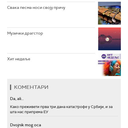
Свака песма носи своју причу
Музички драгстор
Хит недеље
КОМЕНТАРИ
Da, ali...
Како преживети прва три дана катастрофе у Србији, и за
шта нас припрема ЕУ
Dvojnik mog oca