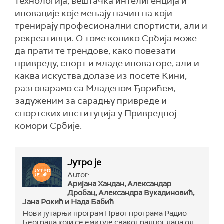
технологија, вештачка интелигенција и
иновације које мењају начин на који
тренирају професионални спортисти, али и
рекреативци. О томе колико Србија може
да прати те трендове, како повезати
привреду, спорт и младе иноваторе, али и
каква искуства долазе из посете Кини,
разговарамо са Младеном Ђорићем,
задуженим за сарадњу привреде и
спортских институција у Привредној
комори Србије.
Јутро је
Autor:
Аријана Хандан, Александар
Дробац, Александра Вукадиновић,
Јана Рокић и Нада Бабић
Нови јутарњи програм Првог програма Радио
Београда који се емитује сваког радног дана од