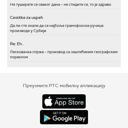
Не туширате се сваког дана – не стидите се, то је здраво
Cestitke za uspeh
Да ли сте знали да се најбоље грамофонске ручице
производе у Србији
Re: Eh...
Лесковачка спржа – производ са заштићеним географским
пореклом
Преузмите РТС мобилну апликацију