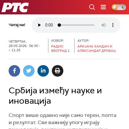
РТС
Читај ми!
ИЗВОР:
АУТОР:
ЧЕТВРТАК,
28.05.2026, 06:30 -
РАДИО
АРИЈАНА ХАНДАН И
> 11:25
БЕОГРАД 1
АЛЕКСАНДАР ДРОБАЦ
Србија између науке и
иновација
Спорт више одавно није само терен, лопта
и резултат. Све важнију улогу играју