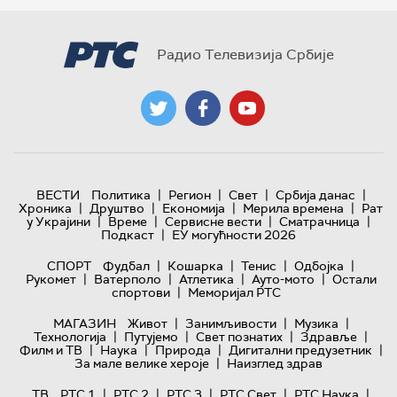
Радио Телевизија Србије
|
|
|
|
ВЕСТИ
Политика
Регион
Свет
Србија данас
|
|
|
|
Хроника
Друштво
Економија
Мерила времена
Рат
|
|
|
|
у Украјини
Време
Сервисне вести
Сматрачница
|
Подкаст
ЕУ могућности 2026
|
|
|
|
СПОРТ
Фудбал
Кошарка
Тенис
Одбојка
|
|
|
|
Рукомет
Ватерполо
Атлетика
Ауто-мото
Остали
|
спортови
Меморијал РТС
|
|
|
МАГАЗИН
Живот
Занимљивости
Музика
|
|
|
|
Технологијa
Путујемо
Свет познатих
Здравље
|
|
|
|
Филм и ТВ
Наука
Природа
Дигитални предузетник
|
За мале велике хероје
Наизглед здрав
|
|
|
|
|
ТВ
РТС 1
РТС 2
РТС 3
РТС Свет
РТС Наука