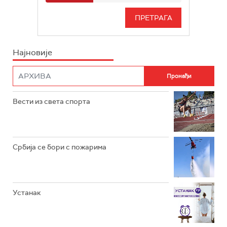
РАДИО БЕОГРАД 3
СЕРИЈА
БЕОГРАД 202
ИНФО
Најновије
РАДИО ПЛЕТЕНИЦА
ФИЛМ
РАДИО РОКЕНРОЛЕР
РАДИО ЏУБОКС
Вести из света спорта
РАДИО ВРТЕШКА
РАДИО ЏЕЗЕР
Србија се бори с пожарима
АРХИВ
Устанак