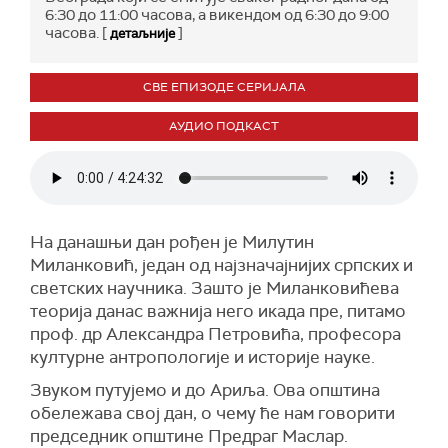
6:30 до 11:00 часова, а викендом од 6:30 до 9:00
часова. [
]
детаљније
СВЕ ЕПИЗОДЕ СЕРИЈАЛА
АУДИО ПОДКАСТ
На данашњи дан рођен је Милутин
Миланковић, један од најзначајнијих српских и
светских научника. Зашто је Миланковићева
теорија данас важнија него икада пре, питамо
проф. др Александра Петровића, професора
културне антропологије и историје науке.
Звуком путујемо и до Ариља. Ова општина
обележава свој дан, о чему ће нам говорити
председник општине Предраг Маслар.