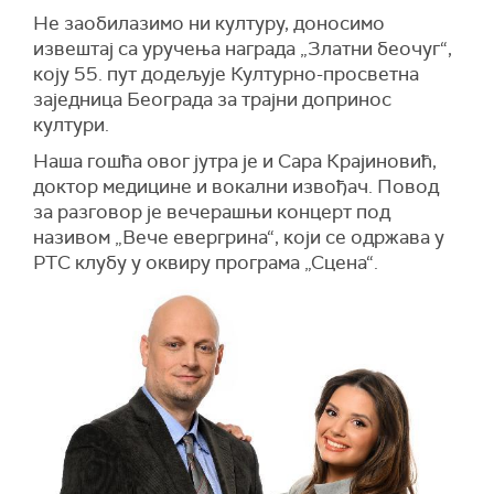
Не заобилазимо ни културу, доносимо
извештај са уручења награда „Златни беочуг“,
коју 55. пут додељује Културно-просветна
заједница Београда за трајни допринос
култури.
Наша гошћа овог јутра је и Сара Крајиновић,
доктор медицине и вокални извођач. Повод
за разговор је вечерашњи концерт под
називом „Вече евергрина“, који се одржава у
РТС клубу у оквиру програма „Сцена“.