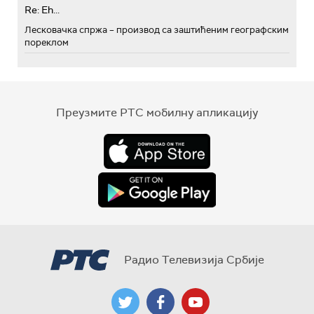
Re: Eh...
Лесковачка спржа – производ са заштићеним географским
пореклом
Преузмите РТС мобилну апликацију
Радио Телевизија Србије