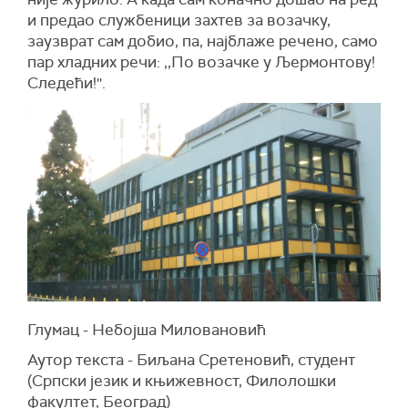
и предао службеници захтев за возачку,
заузврат сам добио, па, најблаже речено, само
пар хладних речи: ,,По возачке у Љермонтову!
Следећи!''.
Глумац - Небојша Миловановић
Аутор текста - Биљана Сретеновић, студент
(Српски језик и књижевност, Филолошки
факултет, Београд)