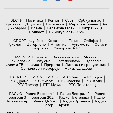
|
|
|
|
ВЕСТИ
Политика
Регион
Свет
Србија данас
|
|
|
|
Хроника
Друштво
Економија
Мерила времена
Рат
|
|
|
|
у Украјини
Време
Сервисне вести
Сматрачница
|
Подкаст
ЕУ могућности 2026
|
|
|
|
СПОРТ
Фудбал
Кошарка
Тенис
Одбојка
|
|
|
|
Рукомет
Ватерполо
Атлетика
Ауто-мото
Остали
|
спортови
Меморијал РТС
|
|
|
МАГАЗИН
Живот
Занимљивости
Музика
|
|
|
|
Технологијa
Путујемо
Свет познатих
Здравље
|
|
|
|
Филм и ТВ
Наука
Природа
Дигитални предузетник
|
За мале велике хероје
Наизглед здрав
|
|
|
|
|
ТВ
РТС 1
РТС 2
РТС 3
РТС Свет
РТС Наука
|
|
|
|
РТС Драма
РТС Живот
РТС Класика
РТС Коло
|
|
РТС Трезор
РТС Музика
РТС Полетарац
|
|
РАДИО
Радио Београд 1
Радио Београд 2
Радио
|
|
|
Београд 3
Београд 202
Радио Плетеница
Радио
|
|
|
Рокенролер
Радио Џубокс
Радио Вртешка
Радио
|
Џезер
Архив