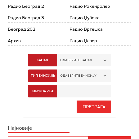
Радио Београд 2
Радио Рокенролер
Радио Београд 3
Радио Џубокс
Београд 202
Радио Вртешка
Архив
Радио Џезер
КАНАЛ:
ОДАБЕРИТЕ КАНАЛ
РАДИО БЕОГРАД 1
ТИП ЕМИСИЈЕ:
ОДАБЕРИТЕ ЕМИСИЈУ
РАДИО БЕОГРАД 2
СПОРТ
КЉУЧНА РЕЧ:
РАДИО БЕОГРАД 3
СЕРИЈА
БЕОГРАД 202
ИНФО
Најновије
РАДИО ПЛЕТЕНИЦА
ФИЛМ