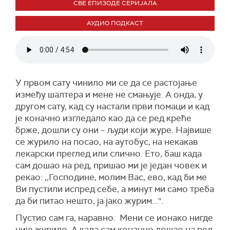
СВЕ ЕПИЗОДЕ СЕРИЈАЛА
АУДИО ПОДКАСТ
У првом сату чинило ми се да се растојање
између шалтера и мене не смањује. А онда, у
другом сату, кад су настали први помаци и кад
је коначно изгледало као да се ред креће
брже, дошли су они – људи који журе. Највише
се журило на посао, на аутобус, на некакав
лекарски преглед или слично. Ето, баш када
сам дошао на ред, пришао ми је један човек и
рекао: ,,Господине, молим Вас, ево, кад би ме
Ви пустили испред себе, а минут ми само треба
да би питао нешто, ја јако журим...''.
Пустио сам га, наравно. Мени се ионако нигде
није журило. А када сам коначно дошао на ред