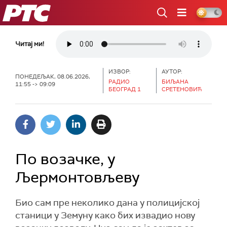
РТС
Читај ми!
ИЗВОР:
АУТОР:
ПОНЕДЕЉАК, 08.06.2026,
РАДИО
БИЉАНА
11:55 -> 09:09
БЕОГРАД 1
СРЕТЕНОВИЋ
По возачке, у
Љермонтовљеву
Био сам пре неколико дана у полицијској
станици у Земуну како бих извадио нову