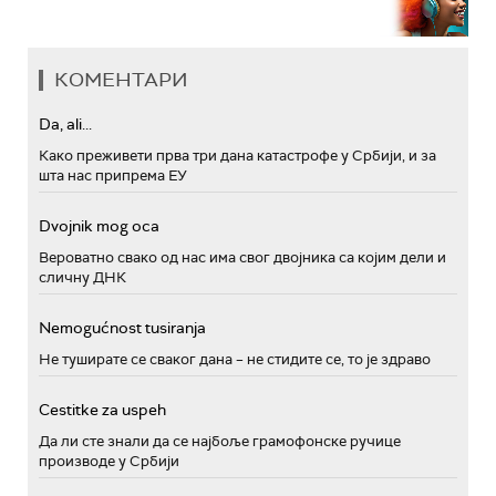
КОМЕНТАРИ
Da, ali...
Како преживети прва три дана катастрофе у Србији, и за
шта нас припрема ЕУ
Dvojnik mog oca
Вероватно свако од нас има свог двојника са којим дели и
сличну ДНК
Nemogućnost tusiranja
Не туширате се сваког дана – не стидите се, то је здраво
Cestitke za uspeh
Да ли сте знали да се најбоље грамофонске ручице
производе у Србији