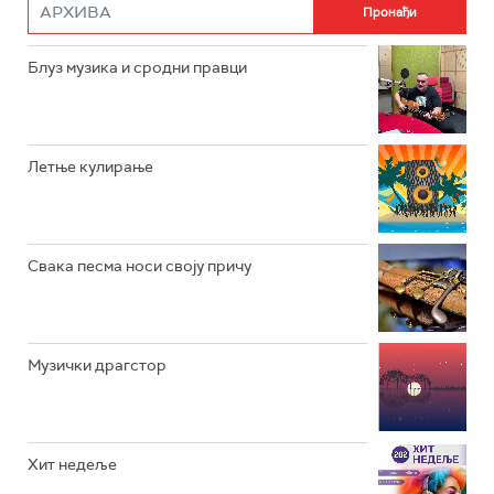
РАДИО РОКЕНРОЛЕР
РАДИО ЏУБОКС
Блуз музика и сродни правци
РАДИО ВРТЕШКА
РАДИО ЏЕЗЕР
Летње кулирање
АРХИВ
Свака песма носи своју причу
Музички драгстор
Хит недеље