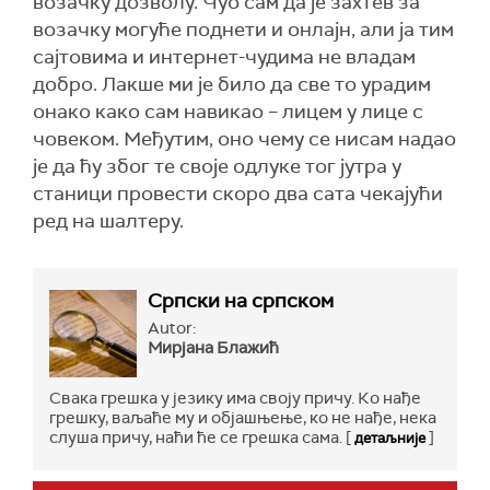
возачку дозволу. Чуо сам да је захтев за
возачку могуће поднети и онлајн, али ја тим
сајтовима и интернет-чудима не владам
добро. Лакше ми је било да све то урадим
онако како сам навикао – лицем у лице с
човеком. Међутим, оно чему се нисам надао
је да ћу због те своје одлуке тог јутра у
станици провести скоро два сата чекајући
ред на шалтеру.
Српски на српском
Autor:
Мирјана Блажић
Свака грешка у језику има своју причу. Ко нађе
грешку, ваљаће му и објашњење, ко не нађе, нека
слуша причу, наћи ће се грешка сама. [
]
детаљније