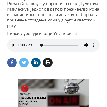
Рома о Холокаусту опростила се од Думитруа
Миклескуа, једног од ретких преживелих Рома
из нацистичког прогона и истакнутог борца за
признање страдања Рома у Другом светском
рату.
Емисију уређује и води Уна Бериша.