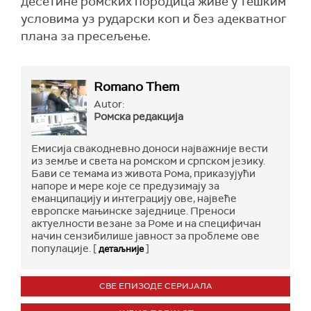
десетине ромских породица живе у тешким
условима уз рударски коп и без адекватног
плана за пресељење.
Romano Them
Autor:
Ромска редакција
Емисија свакодневно доноси најважније вести
из земље и света на ромском и српском језику.
Бави се темама из живота Рома, приказујући
напоре и мере које се предузимају за
еманципацију и интеграцију ове, највеће
европске мањинске заједнице. Преноси
актуелности везане за Роме и на специфичан
начин сензибилише јавност за проблеме ове
популације. [
]
детаљније
СВЕ ЕПИЗОДЕ СЕРИЈАЛА