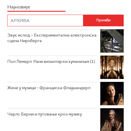
Најновије
РАДИО ПЛЕТЕНИЦА
ФИЛМ
РАДИО РОКЕНРОЛЕР
РАДИО ЏУБОКС
Звук испод – Експериментална електронска
сцена Нирнберга
РАДИО ВРТЕШКА
РАДИО ЏЕЗЕР
Пол Лемерл: Рани византијски хуманизам (1)
АРХИВ
Жене у музици – Франциска Флајшандерл
Чарлс Берни и путовање кроз музику