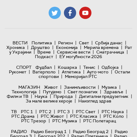
|
|
|
|
ВЕСТИ
Политика
Регион
Свет
Србија данас
|
|
|
|
Хроника
Друштво
Економија
Мерила времена
Рат
|
|
|
|
у Украјини
Време
Сервисне вести
Сматрачница
|
Подкаст
ЕУ могућности 2026
|
|
|
|
СПОРТ
Фудбал
Кошарка
Тенис
Одбојка
|
|
|
|
Рукомет
Ватерполо
Атлетика
Ауто-мото
Остали
|
спортови
Меморијал РТС
|
|
|
МАГАЗИН
Живот
Занимљивости
Музика
|
|
|
|
Технологијa
Путујемо
Свет познатих
Здравље
|
|
|
|
Филм и ТВ
Наука
Природа
Дигитални предузетник
|
За мале велике хероје
Наизглед здрав
|
|
|
|
|
ТВ
РТС 1
РТС 2
РТС 3
РТС Свет
РТС Наука
|
|
|
|
РТС Драма
РТС Живот
РТС Класика
РТС Коло
|
|
РТС Трезор
РТС Музика
РТС Полетарац
|
|
РАДИО
Радио Београд 1
Радио Београд 2
Радио
|
|
|
Београд 3
Београд 202
Радио Плетеница
Радио