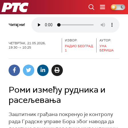
РТС
Читај ми!
ИЗВОР:
АУТОР:
ЧЕТВРТАК, 21.05.2026,
РАДИО БЕОГРАД
УНА
19:30 -> 10:25
1
БЕРИША
Роми између рудника и
расељевања
Заштитник грађана покренуо је контролу
рада Градске управе Бора због навода да