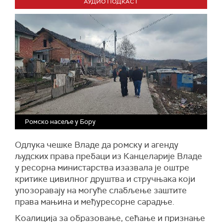
АУДИО ПОДКАСТ
Ромско насеље у Бору
Одлука чешке Владе да ромску и агенду
људских права пребаци из Канцеларије Владе
у ресорна министарства изазвала је оштре
критике цивилног друштва и стручњака који
упозоравају на могуће слабљење заштите
права мањина и међуресорне сарадње.
Коалиција за образовање, сећање и признање