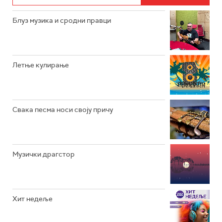
РАДИО ЏУБОКС
Блуз музика и сродни правци
РАДИО ВРТЕШКА
РАДИО ЏЕЗЕР
Летње кулирање
АРХИВ
Свака песма носи своју причу
Музички драгстор
Хит недеље