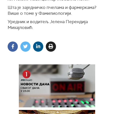
Шта је заједничко пчелама и фармеркама?
Више о томе у Фамилиологији.
Уредник и водитељ Јелена Перендија
Михајловић.