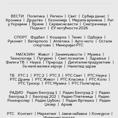
|
|
|
|
ВЕСТИ
Политика
Регион
Свет
Србија данас
|
|
|
|
Хроника
Друштво
Економија
Мерила времена
Рат
|
|
|
|
у Украјини
Време
Сервисне вести
Сматрачница
|
Подкаст
ЕУ могућности 2026
|
|
|
|
СПОРТ
Фудбал
Кошарка
Тенис
Одбојка
|
|
|
|
Рукомет
Ватерполо
Атлетика
Ауто-мото
Остали
|
спортови
Меморијал РТС
|
|
|
МАГАЗИН
Живот
Занимљивости
Музика
|
|
|
|
Технологијa
Путујемо
Свет познатих
Здравље
|
|
|
|
Филм и ТВ
Наука
Природа
Дигитални предузетник
|
За мале велике хероје
Наизглед здрав
|
|
|
|
|
ТВ
РТС 1
РТС 2
РТС 3
РТС Свет
РТС Наука
|
|
|
|
РТС Драма
РТС Живот
РТС Класика
РТС Коло
|
|
РТС Трезор
РТС Музика
РТС Полетарац
|
|
РАДИО
Радио Београд 1
Радио Београд 2
Радио
|
|
|
Београд 3
Београд 202
Радио Плетеница
Радио
|
|
|
Рокенролер
Радио Џубокс
Радио Вртешка
Радио
|
Џезер
Архив
|
|
|
|
РТС
Контакт
Маркетинг
Јавне набавке
Конкурси
Интернет портал