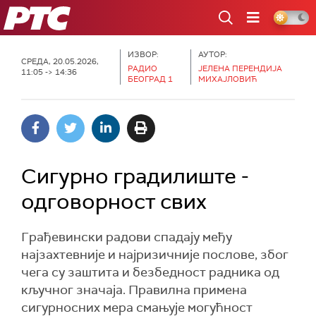
РТС
ИЗВОР:
АУТОР:
СРЕДА, 20.05.2026,
РАДИО
ЈЕЛЕНА ПЕРЕНДИЈА
11:05 -> 14:36
БЕОГРАД 1
МИХАЈЛОВИЋ
Сигурно градилиште -
одговорност свих
Грађевински радови спадају међу
најзахтевније и најризичније послове, због
чега су заштита и безбедност радника од
кључног значаја. Правилна примена
сигурносних мера смањује могућност