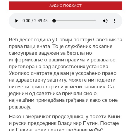
АУДИО ПОДКАСТ
Већ десет година у Србији постоји Саветник за
права пацијената. То је службеник локалне
самоуправе задужен за бесплатно
информисање о вашим правима и решавање
приговора на рад здравствених установа.
Уколико сматрате да вам је ускраћено право
на здравствену заштиту, можете им поднети
писмени приговор или усмени записник. Са
јединим од саветника причали смо о
најчешћим примедбама грађана и како се оне
решавају.
Након америчког председника, у посети Кини
и руски председник Владимир Путин. Постаје
ли Пекинг нови центар глобалне моћи?