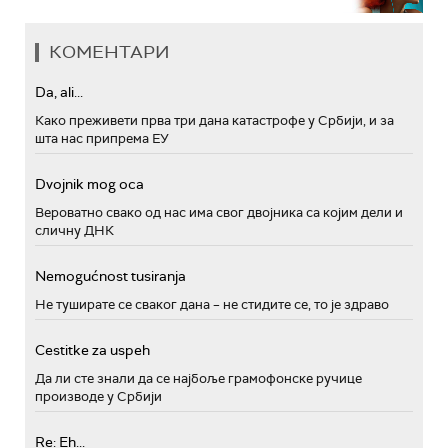
КОМЕНТАРИ
Da, ali...
Како преживети прва три дана катастрофе у Србији, и за
шта нас припрема ЕУ
Dvojnik mog oca
Вероватно свако од нас има свог двојника са којим дели и
сличну ДНК
Nemogućnost tusiranja
Не туширате се сваког дана – не стидите се, то је здраво
Cestitke za uspeh
Да ли сте знали да се најбоље грамофонске ручице
производе у Србији
Re: Eh...