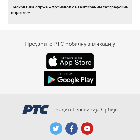
Лесковачка спржа – производ са заштићеним географским
пореклом
Преузмите РТС мобилну апликацију
Радио Телевизија Србије