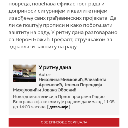
повреда, повећава ефикасност рада и
доприноси сигурнијем и квалитетнијем
извођењу свих грађевинских пројеката. Да
ли се поштују прописи и како побољшати
заштиту на раду, У ритму дана разговарамо
са Вером Божић Трефалт, стручњаком за
здравље и заштиту на раду.
У ритму дана
Autor:
Николина Миљковић, Елизабета
Арсеновић, Јелена Перендија
Михајловић и Јована Обренић
Нова дневна емисија Првог програма Радио
Београда која се емитује радним данима од 11:05
до 14:00 часова. [
]
детаљније
СВЕ ЕПИЗОДЕ СЕРИЈАЛА