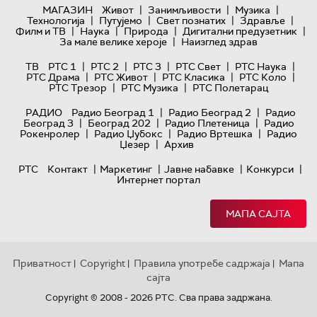
|
|
|
МАГАЗИН
Живот
Занимљивости
Музика
|
|
|
|
Технологијa
Путујемо
Свет познатих
Здравље
|
|
|
|
Филм и ТВ
Наука
Природа
Дигитални предузетник
|
За мале велике хероје
Наизглед здрав
|
|
|
|
|
ТВ
РТС 1
РТС 2
РТС 3
РТС Свет
РТС Наука
|
|
|
|
РТС Драма
РТС Живот
РТС Класика
РТС Коло
|
|
РТС Трезор
РТС Музика
РТС Полетарац
|
|
РАДИО
Радио Београд 1
Радио Београд 2
Радио
|
|
|
Београд 3
Београд 202
Радио Плетеница
Радио
|
|
|
Рокенролер
Радио Џубокс
Радио Вртешка
Радио
|
Џезер
Архив
|
|
|
|
РТС
Контакт
Маркетинг
Јавне набавке
Конкурси
Интернет портал
МАПА САЈТА
Приватност
Copyright
Правила употребе садржаја
Мапа
|
|
|
сајта
Copyright © 2008 - 2026 РТС. Сва права задржана.