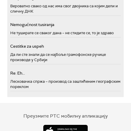
Вероватно свако од нас има свог двојника са којим дели и
сличну ДНК
Nemogućnost tusiranja
Не туширате се сваког дана – не стидите се, то је здраво
Cestitke za uspeh
Да ли сте знали да се најбоље грамофонске ручице
производе у Србији
Re: Eh...
Лесковачка спржа – производ са заштићеним географским
пореклом
Преузмите РТС мобилну апликацију