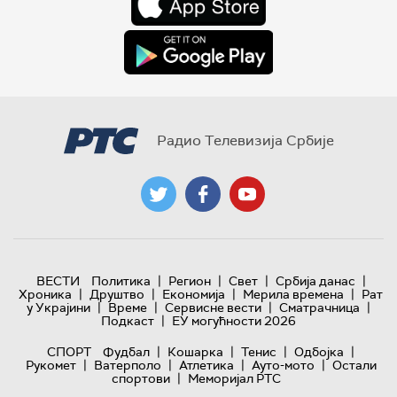
Радио Телевизија Србије
|
|
|
|
ВЕСТИ
Политика
Регион
Свет
Србија данас
|
|
|
|
Хроника
Друштво
Економија
Мерила времена
Рат
|
|
|
|
у Украјини
Време
Сервисне вести
Сматрачница
|
Подкаст
ЕУ могућности 2026
|
|
|
|
СПОРТ
Фудбал
Кошарка
Тенис
Одбојка
|
|
|
|
Рукомет
Ватерполо
Атлетика
Ауто-мото
Остали
|
спортови
Меморијал РТС