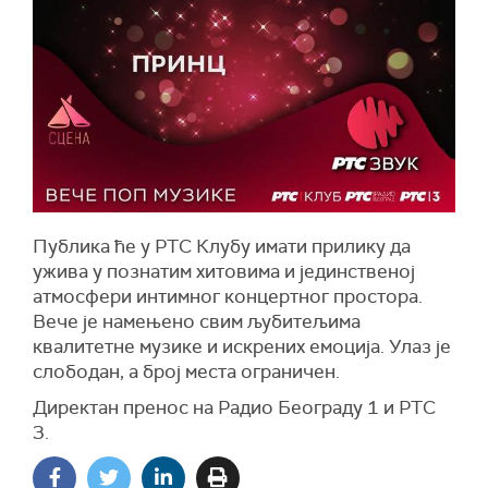
Публика ће у РТС Клубу имати прилику да
ужива у познатим хитовима и јединственој
атмосфери интимног концертног простора.
Вече је намењено свим љубитељима
квалитетне музике и искрених емоција. Улаз је
слободан, а број места ограничен.
Директан пренос на Радио Београду 1 и РТС
3.