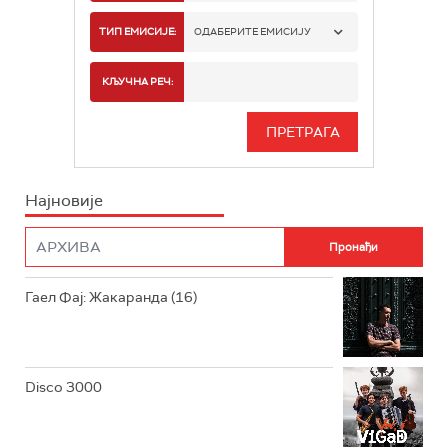
РАДИО БЕОГРАД 1
ТИП ЕМИСИЈЕ:
ОДАБЕРИТЕ ЕМИСИЈУ
РАДИО БЕОГРАД 2
СПОРТ
КЉУЧНА РЕЧ:
РАДИО БЕОГРАД 3
СЕРИЈА
БЕОГРАД 202
ИНФО
Најновије
РАДИО ПЛЕТЕНИЦА
ФИЛМ
РАДИО РОКЕНРОЛЕР
РАДИО ЏУБОКС
Гаел Фај: Жакаранда (16)
РАДИО ВРТЕШКА
РАДИО ЏЕЗЕР
Disco 3000
АРХИВ