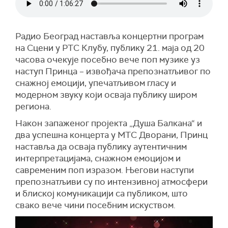
Радио Београд наставља концертни програм
на Сцени у РТС Клубу, публику 21. маја од 20
часова очекује посебно вече поп музике уз
наступ Принца – извођача препознатљивог по
снажној емоцији, упечатљивом гласу и
модерном звуку који осваја публику широм
региона.
Након запаженог пројекта „Душа Балкана“ и
два успешна концерта у МТС Дворани, Принц
наставља да осваја публику аутентичним
интерпретацијама, снажном емоцијом и
савременим поп изразом. Његови наступи
препознатљиви су по интензивној атмосфери
и блиској комуникацији са публиком, што
свако вече чини посебним искуством.