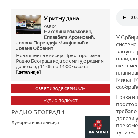
У ритму дана
Autor:
Николина Миљковић,
У Србиј
Елизабета Арсеновић,
Јелена Перендија Михајловић и
система 
Јована Обренић
злоупотр
Нова дневна емисија Првог програма
валидан 
Радио Београда која се емитује радним
шест ме
данима од 11:05 до 14:00 часова.
[
]
планиран
детаљније
Милан М
саобраћа
СВЕ ЕПИЗОДЕ СЕРИЈАЛА
Грчка вл
АУДИО ПОДКАСТ
просторн
требало
РАДИО БЕОГРАД 1
долази 
Хумористичка емисија
прекоме
туризма,