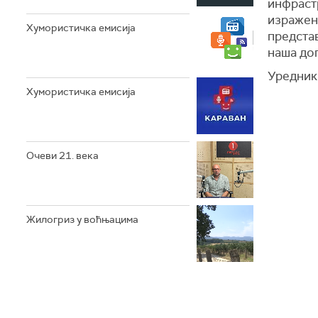
инфраст
изражени
Хумористичка емисија
предста
наша до
Уредник
Хумористичка емисија
Очеви 21. века
Жилогриз у воћњацима