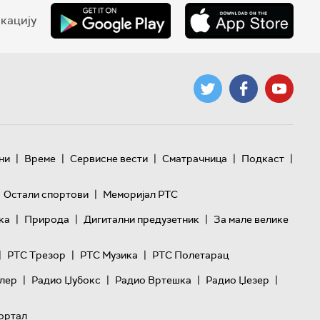
кацију
|
|
|
|
|
ни
Време
Сервисне вести
Сматрачница
Подкаст
|
Остали спортови
Меморијал РТС
|
|
|
ка
Природа
Дигитални предузетник
За мале велике
|
|
|
РТС Трезор
РТС Музика
РТС Полетарац
|
|
|
|
лер
Радио Џубокс
Радио Вртешка
Радио Џезер
ортал