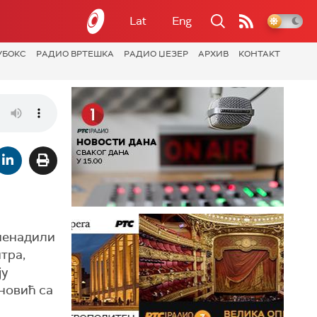
Lat
Eng
УБОКС
РАДИО ВРТЕШКА
РАДИО ЏЕЗЕР
АРХИВ
КОНТАКТ
зненадили
тра,
ју
еновић са