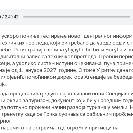
и ускоро почиње тестирање новог централног инфор
техничких прегледа, који би требало да уведе ред и с
ебе. Регистрација возила убудуће ће бити могућа ис
дигитални запис са техничког прегледа. Пробни перио
сеци, а уколико систем испуни очекивања, пуна приме
а је од 1. јануара 2027. године. О томе У ритму дана 
илојевић, помоћником директора Агенције за безбед
ја.
ада представила је дуго најављивани нови Специјалн
и оквир за туризам, документ који би у наредним год
 да потпуно промени начин развоја туризма у земљи. 
у тренутку када се Грчка суочава са озбиљним пробле
рног
 нарочито на острвима, где огромни притисци на