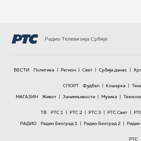
Радио Телевизија Србије
|
|
|
|
ВЕСТИ
Политика
Регион
Свет
Србија данас
Хр
|
|
СПОРТ
Фудбал
Кошарка
Тен
|
|
|
МАГАЗИН
Живот
Занимљивости
Музика
Техноло
|
|
|
|
ТВ
РТС 1
РТС 2
РТС 3
РТС Свет
РТ
|
|
РАДИО
Радио Београд 1
Радио Београд 2
Радио
РТС