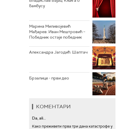
Владислав Бајац: Књига о
бамбусу
АРХИВ
Марина Миливојевић
Мађарев: Иван Мештровић –
Победник остаје победник
Александра Јагодић: Шаптач
Брзалице - први део
КОМЕНТАРИ
Da, ali...
Како преживети прва три дана катастрофе у