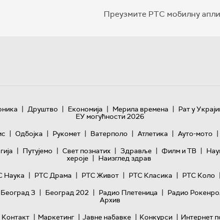
Преузмите РТС мобилну апли
|
|
|
|
оника
Друштво
Економија
Мерила времена
Рат у Украји
ЕУ могућности 2026
|
|
|
|
|
|
ис
Одбојка
Рукомет
Ватерполо
Атлетика
Ауто-мото
|
|
|
|
|
гијa
Путујемо
Свет познатих
Здравље
Филм и ТВ
Нау
|
хероје
Наизглед здрав
|
|
|
|
С Наука
РТС Драма
РТС Живот
РТС Класика
РТС Коло
|
|
|
 Београд 3
Београд 202
Радио Плетеница
Радио Рокенро
Архив
|
|
|
|
Контакт
Маркетинг
Јавне набавке
Конкурси
Интернет п