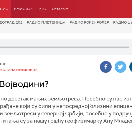
АДИО
ЕМИСИЈЕ
РТС
Остало
ЕОГРАД 202
РАДИО ПЛЕТЕНИЦА
РАДИО РОКЕНРОЛЕР
РАДИО Џ
ТОР:
ИКОЛИНА МИЉКОВИЋ
 Војводини?
вано десетак мањих земљотреса. Посебно су нас и
рађане који су били у непосредној близини епицен
и земљотреси у северној Србији, посебно у подруч
с, питања су за нашу гошћу геофизичарку Ану Млад