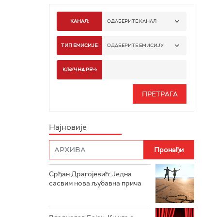
КАНАЛ:
ОДАБЕРИТЕ КАНАЛ
РАДИО БЕОГРАД 1
ТИП ЕМИСИЈЕ:
ОДАБЕРИТЕ ЕМИСИЈУ
РАДИО БЕОГРАД 2
СПОРТ
КЉУЧНА РЕЧ:
РАДИО БЕОГРАД 3
СЕРИЈА
БЕОГРАД 202
ИНФО
Најновије
РАДИО ПЛЕТЕНИЦА
ФИЛМ
РАДИО РОКЕНРОЛЕР
РАДИО ЏУБОКС
Срђан Драгојевић: Једна
сасвим нова љубавна прича
РАДИО ВРТЕШКА
РАДИО ЏЕЗЕР