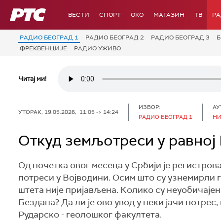
РТС
ВЕСТИ
СПОРТ
OKO
МАГАЗИН
ТВ
Р
РАДИО БЕОГРАД 1
РАДИО БЕОГРАД 2
РАДИО БЕОГРАД 3
Б
ФРЕКВЕНЦИЈЕ
РАДИО УЖИВО
Читај ми!
ИЗВОР:
АУ
УТОРАК, 19.05.2026, 11:05 -> 14:24
РАДИО БЕОГРАД 1
Н
Откуд земљотреси у равној
Од почетка овог месеца у Србији је регистро
потреси у Војводини. Осим што су узнемирли г
штета није пријављена. Колико су неуобичајен
Бездана? Да ли је ово увод у неки јачи потре
Рударско - геолошког факултета.