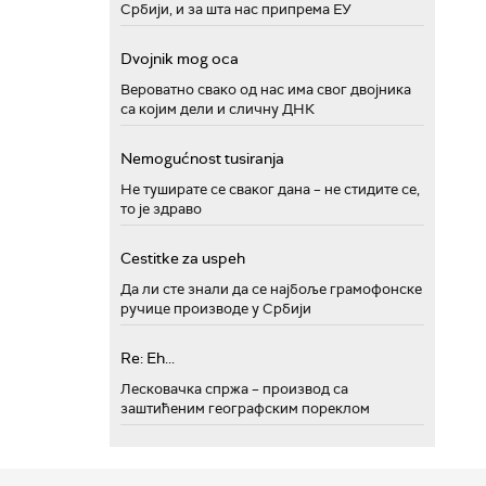
Србији, и за шта нас припрема ЕУ
Dvojnik mog oca
Вероватно свако од нас има свог двојника
са којим дели и сличну ДНК
Nemogućnost tusiranja
Не туширате се сваког дана – не стидите се,
то је здраво
Cestitke za uspeh
Да ли сте знали да се најбоље грамофонске
ручице производе у Србији
Re: Eh...
Лесковачка спржа – производ са
заштићеним географским пореклом