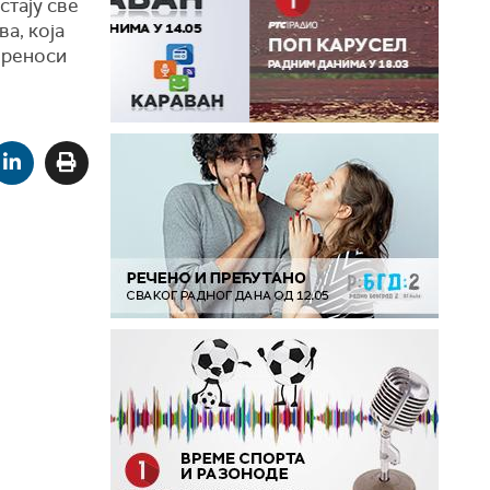
стају све
а, која
преноси