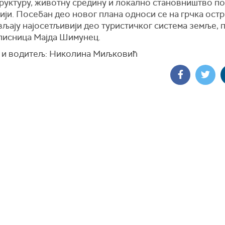
руктуру, животну средину и локално становништво по
ји. Посебан део новог плана односи се на грчка острв
вљају најосетљивији део туристичког система земље, 
писница Мајда Шимунец.
 и водитељ: Николина Миљковић