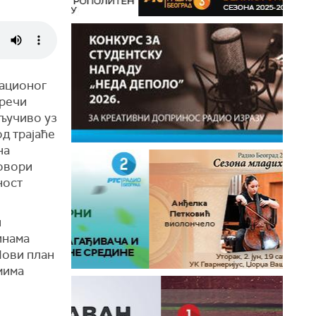
мационог
пречи
кључиво уз
д трајаће
на
говори
ност
и
инама
Нови план
мима