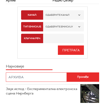
Архив
Радио Џезер
КАНАЛ:
ОДАБЕРИТЕ КАНАЛ
РАДИО БЕОГРАД 1
ТИП ЕМИСИЈЕ:
ОДАБЕРИТЕ ЕМИСИЈУ
РАДИО БЕОГРАД 2
СПОРТ
КЉУЧНА РЕЧ:
РАДИО БЕОГРАД 3
СЕРИЈА
БЕОГРАД 202
ИНФО
Најновије
РАДИО ПЛЕТЕНИЦА
ФИЛМ
РАДИО РОКЕНРОЛЕР
РАДИО ЏУБОКС
Звук испод – Експериментална електронска
сцена Нирнберга
РАДИО ВРТЕШКА