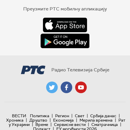
Преузмите РТС мобилну апликацију
Радио Телевизија Србије
|
|
|
|
ВЕСТИ
Политика
Регион
Свет
Србија данас
|
|
|
|
Хроника
Друштво
Економија
Мерила времена
Рат
|
|
|
|
у Украјини
Време
Сервисне вести
Сматрачница
|
Подкаст
ЕУ могућности 2026