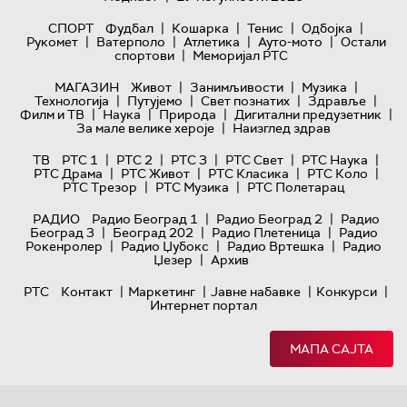
|
|
|
|
СПОРТ
Фудбал
Кошарка
Тенис
Одбојка
|
|
|
|
Рукомет
Ватерполо
Атлетика
Ауто-мото
Остали
|
спортови
Меморијал РТС
|
|
|
МАГАЗИН
Живот
Занимљивости
Музика
|
|
|
|
Технологијa
Путујемо
Свет познатих
Здравље
|
|
|
|
Филм и ТВ
Наука
Природа
Дигитални предузетник
|
За мале велике хероје
Наизглед здрав
|
|
|
|
|
ТВ
РТС 1
РТС 2
РТС 3
РТС Свет
РТС Наука
|
|
|
|
РТС Драма
РТС Живот
РТС Класика
РТС Коло
|
|
РТС Трезор
РТС Музика
РТС Полетарац
|
|
РАДИО
Радио Београд 1
Радио Београд 2
Радио
|
|
|
Београд 3
Београд 202
Радио Плетеница
Радио
|
|
|
Рокенролер
Радио Џубокс
Радио Вртешка
Радио
|
Џезер
Архив
|
|
|
|
РТС
Контакт
Маркетинг
Јавне набавке
Конкурси
Интернет портал
МАПА САЈТА