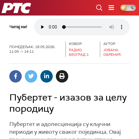
РТС
Читај ми!
ИЗВОР:
АУТОР:
ПОНЕДЕЉАК, 18.05.2026,
РАДИО
ЈОВАНА
11:05 -> 14:11
БЕОГРАД 1
ОБРЕНИЋ
Пубертет - изазов за целу
породицу
Пубертет и адолесценција су кључни
периоди у животу сваког појединца. Овај