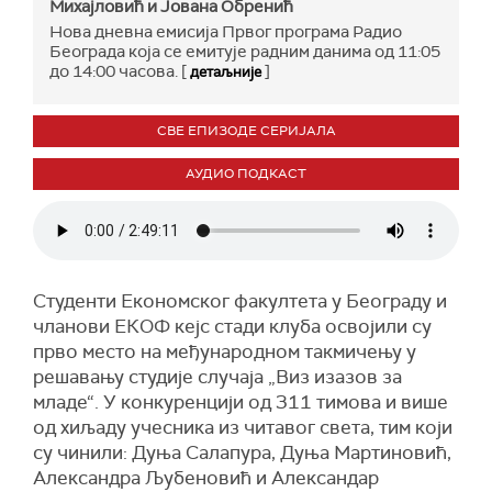
Михајловић и Јована Обренић
Нова дневна емисија Првог програма Радио
Београда која се емитује радним данима од 11:05
до 14:00 часова. [
]
детаљније
СВЕ ЕПИЗОДЕ СЕРИЈАЛА
АУДИО ПОДКАСТ
Студенти Економског факултета у Београду и
чланови ЕКОФ кејс стади клуба освојили су
прво место на међународном такмичењу у
решавању студије случаја „Виз изазов за
младе“. У конкуренцији од 311 тимова и више
од хиљаду учесника из читавог света, тим који
су чинили: Дуња Салапура, Дуња Мартиновић,
Александра Љубеновић и Александар