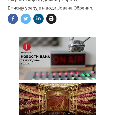
Емисију уређује и води Јована Обренић.