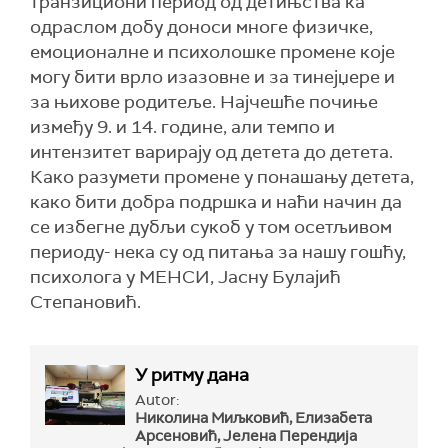
транзициони период од детињства ка
одраслом добу доноси многе физичке,
емоционалне и психолошке промене које
могу бити врло изазовне и за тинејџере и
за њихове родитеље. Најчешће почиње
између 9. и 14. године, али темпо и
интензитет варирају од детета до детета.
Како разумети промене у понашању детета,
како бити добра подршка и наћи начин да
се избегне дубљи сукоб у том осетљивом
периоду- нека су од питања за нашу гошћу,
психолога у МЕНСИ, Јасну Булајић
Степановић.
У ритму дана
Autor:
Николина Миљковић, Елизабета
Арсеновић, Јелена Перендија