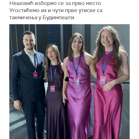
Нешовић изборио се за прво место.
Угостићемо их и чути прве утиске са
такмичења у Будимпешти.