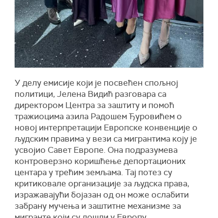
У делу емисије који је посвећен спољној
политици, Јелена Видић разговара са
директором Центра за заштиту и помоћ
тражиоцима азила Радошем Ђуровићем о
новој интерпретацији Европске конвенције о
људским правима у вези са мигрантима коју је
усвојио Савет Европе. Она подразумева
контроверзно коришћење депортационих
центара у трећим земљама. Тај потез су
критиковале организације за људска права,
изражавајући бојазан од он може ослабити
забрану мучења и заштитне механизме за
мигранте који су дошли у Европу.