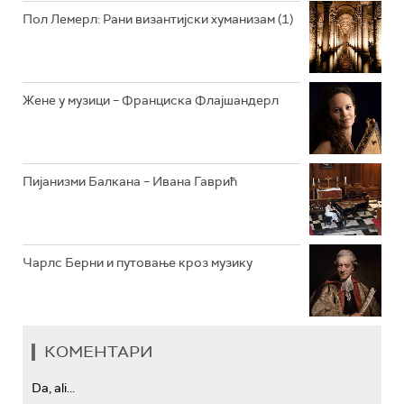
РАДИО ЏЕЗЕР
Пол Лемерл: Рани византијски хуманизам (1)
АРХИВ
Жене у музици – Франциска Флајшандерл
Пијанизми Балкана – Ивана Гаврић
Чарлс Берни и путовање кроз музику
КОМЕНТАРИ
Da, ali...