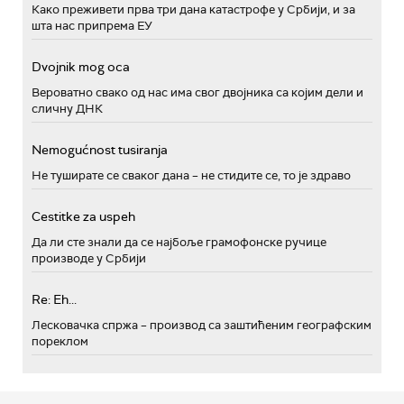
Како преживети прва три дана катастрофе у Србији, и за
шта нас припрема ЕУ
Dvojnik mog oca
Вероватно свако од нас има свог двојника са којим дели и
сличну ДНК
Nemogućnost tusiranja
Не туширате се сваког дана – не стидите се, то је здраво
Cestitke za uspeh
Да ли сте знали да се најбоље грамофонске ручице
производе у Србији
Re: Eh...
Лесковачка спржа – производ са заштићеним географским
пореклом