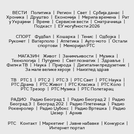
|
|
|
|
ВЕСТИ
Политика
Регион
Свет
Србија данас
|
|
|
|
Хроника
Друштво
Економија
Мерила времена
Рат
|
|
|
|
у Украјини
Време
Сервисне вести
Сматрачница
|
Подкаст
ЕУ могућности 2026
|
|
|
|
СПОРТ
Фудбал
Кошарка
Тенис
Одбојка
|
|
|
|
Рукомет
Ватерполо
Атлетика
Ауто-мото
Остали
|
спортови
Меморијал РТС
|
|
|
МАГАЗИН
Живот
Занимљивости
Музика
|
|
|
|
Технологијa
Путујемо
Свет познатих
Здравље
|
|
|
|
Филм и ТВ
Наука
Природа
Дигитални предузетник
|
За мале велике хероје
Наизглед здрав
|
|
|
|
|
ТВ
РТС 1
РТС 2
РТС 3
РТС Свет
РТС Наука
|
|
|
|
РТС Драма
РТС Живот
РТС Класика
РТС Коло
|
|
РТС Трезор
РТС Музика
РТС Полетарац
|
|
РАДИО
Радио Београд 1
Радио Београд 2
Радио
|
|
|
Београд 3
Београд 202
Радио Плетеница
Радио
|
|
|
Рокенролер
Радио Џубокс
Радио Вртешка
Радио
|
Џезер
Архив
|
|
|
|
РТС
Контакт
Маркетинг
Јавне набавке
Конкурси
Интернет портал