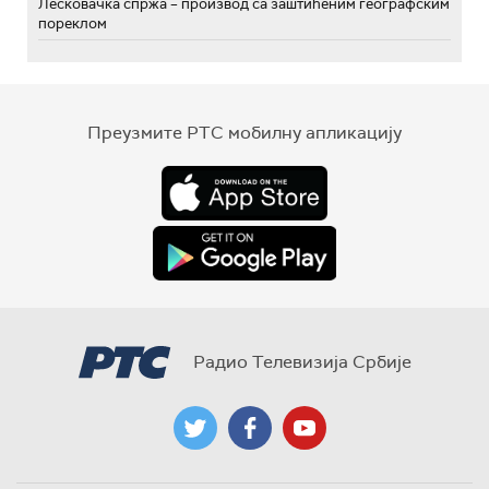
Лесковачка спржа – производ са заштићеним географским
пореклом
Преузмите РТС мобилну апликацију
Радио Телевизија Србије