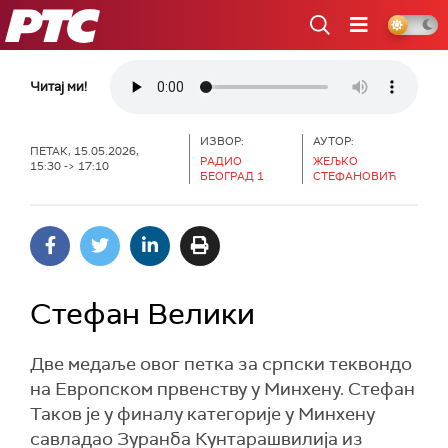
РТС
Читај ми!
ИЗВОР:
АУТОР:
ПЕТАК, 15.05.2026,
РАДИО
ЖЕЉКО
15:30 -> 17:10
БЕОГРАД 1
СТЕФАНОВИЋ
Стефан Велики
Две медаље овог петка за српски теквондо
на Европском првенству у Минхену. Стефан
Таков је у финалу категорије у Минхену
савладао Зуранба Кунтарашвилија из