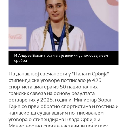
И Андреа Бокан постигла је велики успех освајањем
сребра
На данашњој свечаности у "Палати Србија"
стипендијске уговоре потписало је 425
спортиста аматера из 50 националних
гранских савеза на основу резултата
остварених у 2025. години. Министар Зоран
Гајић се први обратио спортистима и гостима и
нагласио да су данашњим потписивањем
уговора о стипендијама Влада Србије и
Министарство спорта наставили политику