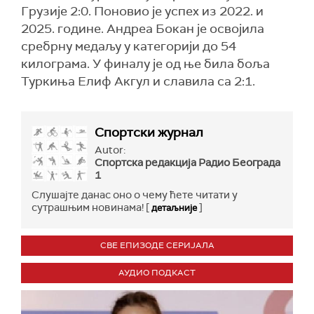
Грузије 2:0. Поновио је успех из 2022. и
2025. године. Андреа Бокан је освојила
сребрну медаљу у категорији до 54
килограма. У финалу је од ње била боља
Туркиња Елиф Акгул и славила са 2:1.
Спортски журнал
Autor:
Спортска редакција Радио Београда
1
Слушајте данас оно о чему ћете читати у
сутрашњим новинама! [
]
детаљније
СВЕ ЕПИЗОДЕ СЕРИЈАЛА
АУДИО ПОДКАСТ