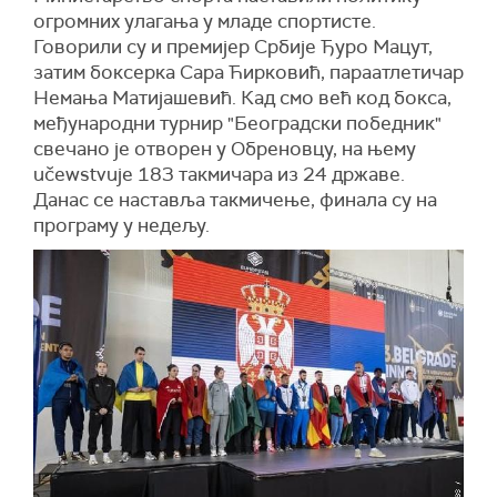
огромних улагања у младе спортисте.
Говорили су и премијер Србије Ђуро Мацут,
затим боксерка Сара Ћирковић, параатлетичар
Немања Матијашевић. Кад смо већ код бокса,
међународни турнир "Београдски победник"
свечано је отворен у Обреновцу, на њему
učewstvuje 183 такмичара из 24 државе.
Данас се наставља такмичење, финала су на
програму у недељу.