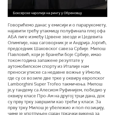
Боксерске чаролије на рингу у Обреновцу
Говорићемо данас у емисији и о парарукомету,
најавити трећу утакмицу полуфинала плеј офа
АБА лиге између Црвене звезде и Цедевита
Олимпије, наш саговорник је и Андрија Јоргић,
председник Шаховског савеза Србије. Милош
Павловић, који је бранећи боје Србије, имао
током година запажене резултате у
аутомобилском спорту из Италије нам
преноси утиске са недавне вожње у Имоли,
где су се возиле две трке у оквиру европског
Lamborghini Super Trofeo такмичења. Милош
је,у тандему са Алесиом Руфинијем, победио у
оквиру класе Про-Ам на другој трци дана, док
су прву трку завршили као трећи у класи. За
прву трку Милош је убележио и пол-позицију,
чиме је употпуњен сјајан тркачки викенд за