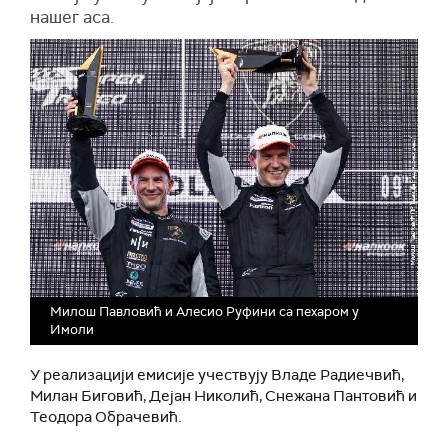
нашег аса.
Милош Павловић и Алесио Руфини са пехаром у
Имоли
У реализацији емисије учествују Владе Радиечвић,
Милан Биговић, Дејан Николић, Снежана Пантовић и
Теодора Обрачевић.