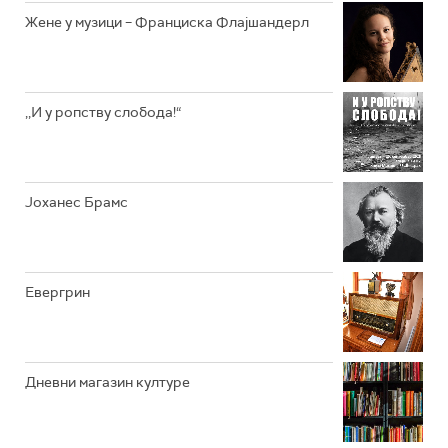
РАДИО ЏУБОКС
Жене у музици – Франциска Флајшандерл
РАДИО ВРТЕШКА
РАДИО ЏЕЗЕР
,,И у ропству слобода!“
АРХИВ
Јоханес Брамс
Евергрин
Дневни магазин културе