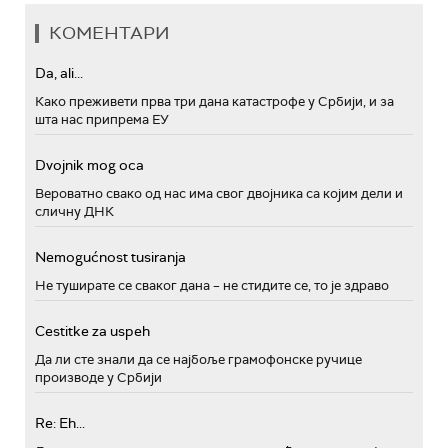
КОМЕНТАРИ
Da, ali...
Како преживети прва три дана катастрофе у Србији, и за
шта нас припрема ЕУ
Dvojnik mog oca
Вероватно свако од нас има свог двојника са којим дели и
сличну ДНК
Nemogućnost tusiranja
Не туширате се сваког дана – не стидите се, то је здраво
Cestitke za uspeh
Да ли сте знали да се најбоље грамофонске ручице
производе у Србији
Re: Eh...