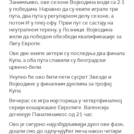
Занимљиво, ове сезоне Војводина води са 2:1
у победама. Наравно да су екипе играле три
пута, два пута у регуларном делу сезоне, а
потом И у плеј-офу. Први пут се састају на
неутралном терену, у Лозници. Војводина
жели да победом обезбеди квалификације за
Лигу Европе.
Ове две екипе актери су последња два финала
Купа, а оба пута славили су београдски
црвено-бели.
Укупно ће ово бити пети сусрет Звезде и
Војводине у финалним дуелима за трофеј
Купа.
Вечерас се игра мајсторица у четвртфиналној
серији кошаркашке Евролиге. Валенсија
дочекује Панатинаикос од 21 час.
Ово је сигурно најузбудљивијји дуел ове фазе,
дошли смо до одлучујућег меча након четири