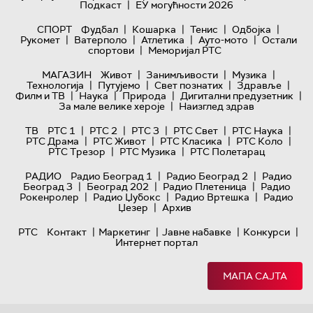
|
Подкаст
ЕУ могућности 2026
|
|
|
|
СПОРТ
Фудбал
Кошарка
Тенис
Одбојка
|
|
|
|
Рукомет
Ватерполо
Атлетика
Ауто-мото
Остали
|
спортови
Меморијал РТС
|
|
|
МАГАЗИН
Живот
Занимљивости
Музика
|
|
|
|
Технологијa
Путујемо
Свет познатих
Здравље
|
|
|
|
Филм и ТВ
Наука
Природа
Дигитални предузетник
|
За мале велике хероје
Наизглед здрав
|
|
|
|
|
ТВ
РТС 1
РТС 2
РТС 3
РТС Свет
РТС Наука
|
|
|
|
РТС Драма
РТС Живот
РТС Класика
РТС Коло
|
|
РТС Трезор
РТС Музика
РТС Полетарац
|
|
РАДИО
Радио Београд 1
Радио Београд 2
Радио
|
|
|
Београд 3
Београд 202
Радио Плетеница
Радио
|
|
|
Рокенролер
Радио Џубокс
Радио Вртешка
Радио
|
Џезер
Архив
|
|
|
|
РТС
Контакт
Маркетинг
Јавне набавке
Конкурси
Интернет портал
МАПА САЈТА