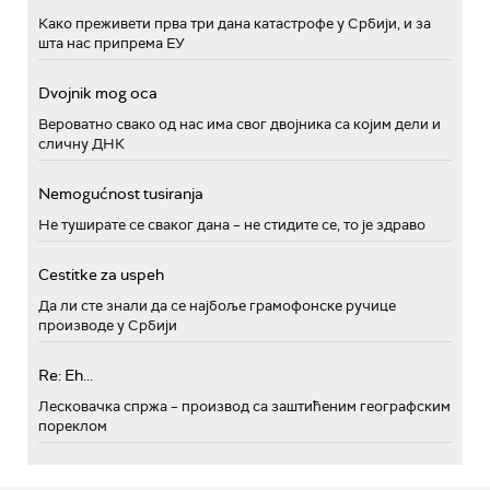
Како преживети прва три дана катастрофе у Србији, и за
шта нас припрема ЕУ
Dvojnik mog oca
Вероватно свако од нас има свог двојника са којим дели и
сличну ДНК
Nemogućnost tusiranja
Не туширате се сваког дана – не стидите се, то је здраво
Cestitke za uspeh
Да ли сте знали да се најбоље грамофонске ручице
производе у Србији
Re: Eh...
Лесковачка спржа – производ са заштићеним географским
пореклом