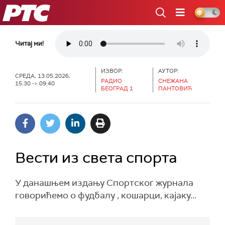
РТС
Читај ми!
ИЗВОР:
АУТОР:
СРЕДА, 13.05.2026,
РАДИО
СНЕЖАНА
15:30 -> 09:40
БЕОГРАД 1
ПАНТОВИЋ
Вести из света спорта
У данашњем издању Спортског журнала
говорићемо о фудбалу , кошарци, кајаку...