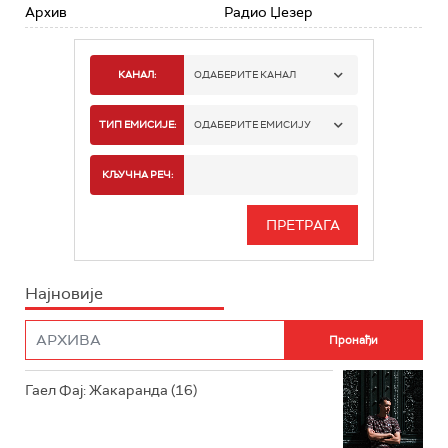
Архив
Радио Џезер
КАНАЛ:
ОДАБЕРИТЕ КАНАЛ
РАДИО БЕОГРАД 1
ТИП ЕМИСИЈЕ:
ОДАБЕРИТЕ ЕМИСИЈУ
РАДИО БЕОГРАД 2
СПОРТ
КЉУЧНА РЕЧ:
РАДИО БЕОГРАД 3
СЕРИЈА
БЕОГРАД 202
ИНФО
Најновије
РАДИО ПЛЕТЕНИЦА
ФИЛМ
РАДИО РОКЕНРОЛЕР
РАДИО ЏУБОКС
Гаел Фај: Жакаранда (16)
РАДИО ВРТЕШКА