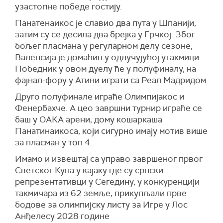
узастопне победе гостију.
Панатенаикос је славио два пута у Шпанији,
затим су се десила два брејка у Грчкој. Због
бољег пласмана у регуларном делу сезоне,
Валенсија је домаћин у одлучујућој утакмици.
Победник у овом дуелу ће у полуфиналу, на
фајнал-фору у Атини играти са Реал Мадридом
Друго полуфинале играће Олимпијакос и
Фенербахче. А цео завршни турнир играће се
баш у ОАКА арени, дому кошаркаша
Панатинаикоса, који сигурно имају мотив више
за пласман у топ 4.
Имамо и извештај са управо завршеног првог
Светског Купа у кајаку где су српски
репрезентативци у Сегедину, у конкуренцији
такмичара из 62 земље, прикупљали прве
бодове за олимпијску листу за Игре у Лос
Анђелесу 2028 године