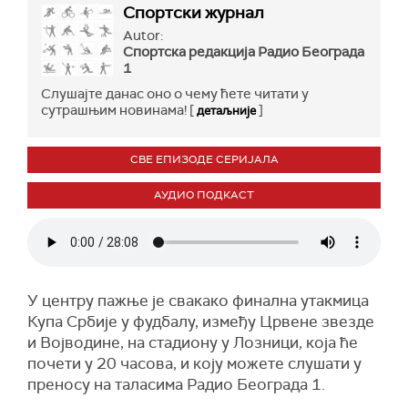
Спортски журнал
Autor:
Спортска редакција Радио Београда
1
Слушајте данас оно о чему ћете читати у
сутрашњим новинама! [
]
детаљније
СВЕ ЕПИЗОДЕ СЕРИЈАЛА
АУДИО ПОДКАСТ
У центру пажње је свакако финална утакмица
Купа Србије у фудбалу, између Црвене звезде
и Војводине, на стадиону у Лозници, која ће
почети у 20 часова, и коју можете слушати у
преносу на таласима Радио Београда 1.