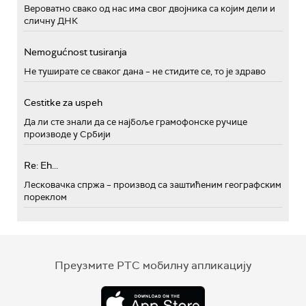
Вероватно свако од нас има свог двојника са којим дели и
сличну ДНК
Nemogućnost tusiranja
Не туширате се сваког дана – не стидите се, то је здраво
Cestitke za uspeh
Да ли сте знали да се најбоље грамофонске ручице
производе у Србији
Re: Eh...
Лесковачка спржа – производ са заштићеним географским
пореклом
Преузмите РТС мобилну апликацију