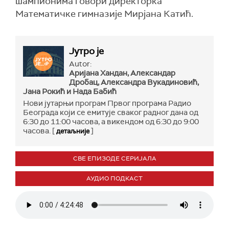
шампионима говори директорка
Математичке гимназије Мирјана Катић.
Јутро је
Autor:
Аријана Хандан, Александар
Дробац, Александра Вукадиновић,
Јана Рокић и Нада Бабић
Нови јутарњи програм Првог програма Радио
Београда који се емитује сваког радног дана од
6:30 до 11:00 часова, а викендом од 6:30 до 9:00
часова. [
]
детаљније
СВЕ ЕПИЗОДЕ СЕРИЈАЛА
АУДИО ПОДКАСТ