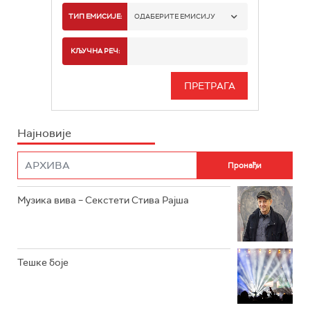
РАДИО БЕОГРАД 1
ТИП ЕМИСИЈЕ:
ОДАБЕРИТЕ ЕМИСИЈУ
РАДИО БЕОГРАД 2
СПОРТ
КЉУЧНА РЕЧ:
РАДИО БЕОГРАД 3
СЕРИЈА
БЕОГРАД 202
ИНФО
Најновије
РАДИО ПЛЕТЕНИЦА
ФИЛМ
РАДИО РОКЕНРОЛЕР
РАДИО ЏУБОКС
Музика вива – Секстети Стива Рајша
РАДИО ВРТЕШКА
РАДИО ЏЕЗЕР
Тешке боје
АРХИВ