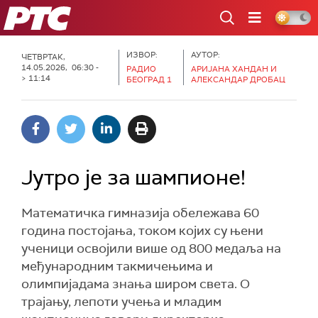
РТС
ИЗВОР:
АУТОР:
ЧЕТВРТАК,
14.05.2026, 06:30 -
РАДИО
АРИЈАНА ХАНДАН И
> 11:14
БЕОГРАД 1
АЛЕКСАНДАР ДРОБАЦ
Јутро је за шампионе!
Математичка гимназија обележава 60
година постојања, током којих су њени
ученици освојили више од 800 медаља на
међународним такмичењима и
олимпијадама знања широм света. О
трајању, лепоти учења и младим