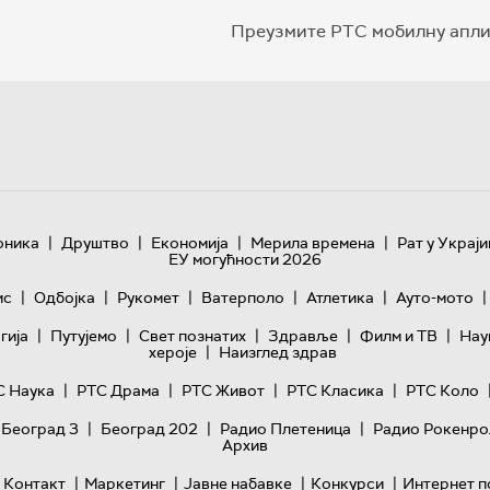
Преузмите РТС мобилну апли
|
|
|
|
оника
Друштво
Економија
Мерила времена
Рат у Украји
ЕУ могућности 2026
|
|
|
|
|
|
ис
Одбојка
Рукомет
Ватерполо
Атлетика
Ауто-мото
|
|
|
|
|
гијa
Путујемо
Свет познатих
Здравље
Филм и ТВ
Нау
|
хероје
Наизглед здрав
|
|
|
|
С Наука
РТС Драма
РТС Живот
РТС Класика
РТС Коло
|
|
|
 Београд 3
Београд 202
Радио Плетеница
Радио Рокенро
Архив
|
|
|
|
Контакт
Маркетинг
Јавне набавке
Конкурси
Интернет п