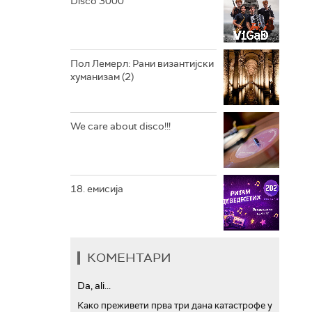
Disco 3000
АРХИВ
Пол Лемерл: Рани византијски
хуманизам (2)
We care about disco!!!
18. емисија
КОМЕНТАРИ
Da, ali...
Како преживети прва три дана катастрофе у