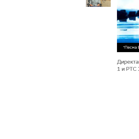
"Песма 
Директан
1 и РТС 