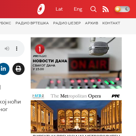
Lat
Eng
УБОКС
РАДИО ВРТЕШКА
РАДИО ЏЕЗЕР
АРХИВ
КОНТАКТ
и
кој ноћи
ног