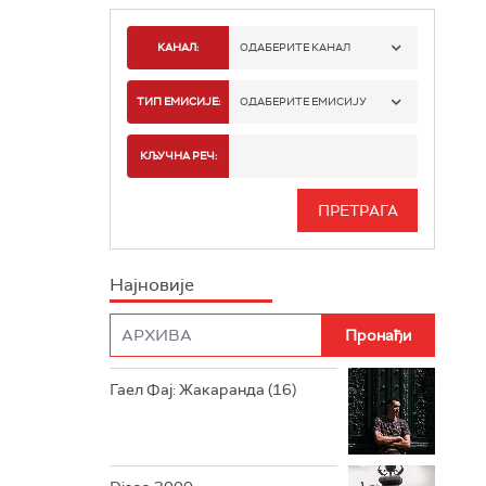
КАНАЛ:
ОДАБЕРИТЕ КАНАЛ
РАДИО БЕОГРАД 1
ТИП ЕМИСИЈЕ:
ОДАБЕРИТЕ ЕМИСИЈУ
РАДИО БЕОГРАД 2
СПОРТ
КЉУЧНА РЕЧ:
РАДИО БЕОГРАД 3
СЕРИЈА
БЕОГРАД 202
ИНФО
Најновије
РАДИО ПЛЕТЕНИЦА
ФИЛМ
РАДИО РОКЕНРОЛЕР
РАДИО ЏУБОКС
Гаел Фај: Жакаранда (16)
РАДИО ВРТЕШКА
РАДИО ЏЕЗЕР