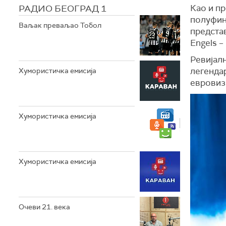
РАДИО БЕОГРАД 1
Као и пр
полуфин
Ваљак преваљао Тобол
представ
Engels – 
Ревијалн
легенда
Хумористичка емисија
евровизи
Хумористичка емисија
Хумористичка емисија
Очеви 21. века