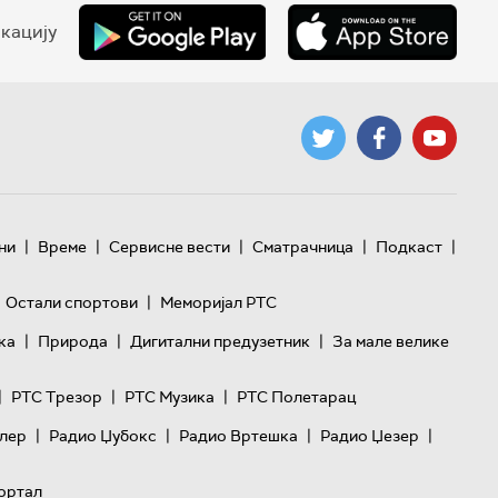
кацију
|
|
|
|
|
ни
Време
Сервисне вести
Сматрачница
Подкаст
|
Остали спортови
Меморијал РТС
|
|
|
ка
Природа
Дигитални предузетник
За мале велике
|
|
|
РТС Трезор
РТС Музика
РТС Полетарац
|
|
|
|
лер
Радио Џубокс
Радио Вртешка
Радио Џезер
ортал