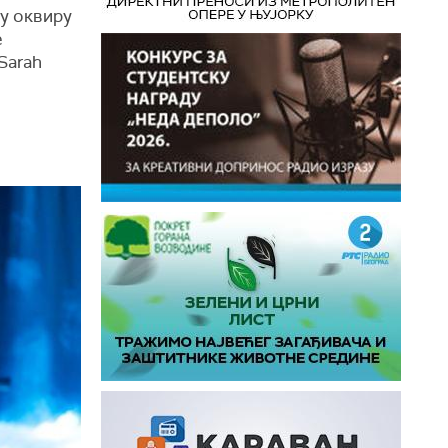
 у оквиру
е
(Sarah