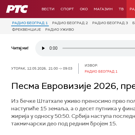
РТС
ВЕСТИ
СПОРТ
OKO
МАГАЗИН
ТВ
Р
РАДИО БЕОГРАД 1
РАДИО БЕОГРАД 2
РАДИО БЕОГРАД 3
Б
ФРЕКВЕНЦИЈЕ
РАДИО УЖИВО
Читај ми!
ИЗВОР:
УТОРАК, 12.05.2026, 21:00 -> 09:03
РАДИО БЕОГРАД 1
Песма Евровизије 2026, пр
Из бечке Штатхале уживо преносимо прво пол
наступиће 15 земаља, а о десет путника у фин
жирија у односу 50:50. Србија наступа последњ
такмичарски део под редним бројем 15.