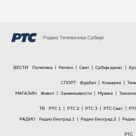
Радио Телевизија Србије
|
|
|
|
ВЕСТИ
Политика
Регион
Свет
Србија данас
Хр
|
|
СПОРТ
Фудбал
Кошарка
Тен
|
|
|
МАГАЗИН
Живот
Занимљивости
Музика
Техноло
|
|
|
|
ТВ
РТС 1
РТС 2
РТС 3
РТС Свет
РТ
|
|
РАДИО
Радио Београд 1
Радио Београд 2
Радио
РТС