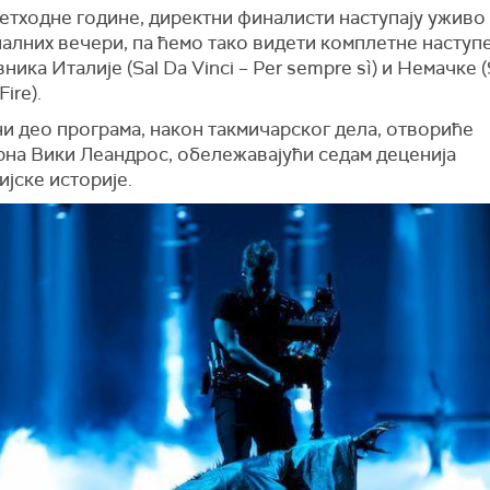
етходне године, директни финалисти наступају уживо
алних вечери, па ћемо тако видети комплетне наступ
ника Италије (Sal Da Vinci – Per sempre sì) и Немачке 
Fire).
и део програма, након такмичарског дела, отвориће
рна Вики Леандрос, обележавајући седам деценија
јске историје.