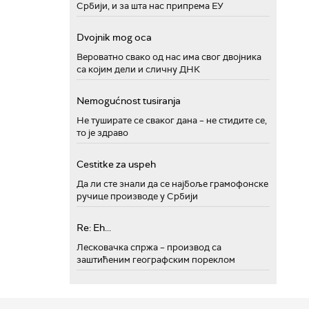
Србији, и за шта нас припрема ЕУ
Dvojnik mog oca
Вероватно свако од нас има свог двојника
са којим дели и сличну ДНК
Nemogućnost tusiranja
Не туширате се сваког дана – не стидите се,
то је здраво
Cestitke za uspeh
Да ли сте знали да се најбоље грамофонске
ручице производе у Србији
Re: Eh...
Лесковачка спржа – производ са
заштићеним географским пореклом