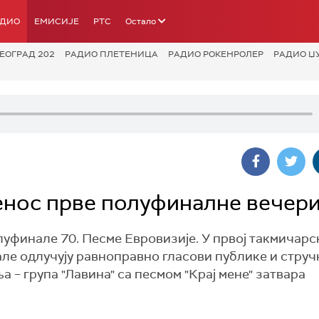
АДИО
ЕМИСИЈЕ
РТС
Остало
ЕОГРАД 202
РАДИО ПЛЕТЕНИЦА
РАДИО РОКЕНРОЛЕР
РАДИО Џ
енос прве полуфиналне вечер
уфинале 70. Песме Евровизије. У првој такмичарс
але одлучују равноправно гласови публике и струч
а – група "Лавина" са песмом "Крај мене" затвара