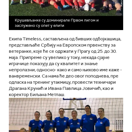
Крушевљанке су доминирале Првом лигом и
заслужено су опет у елити
Екипа Timeless, састављена од бивших одбојкашица,
представљаће Србију на Европском првенству за
ветеранке, које ће се одржати у Прагу од 25. до 30.
маја. Припреме су увелико у току, некада сјајне
играчице показују да су квалитет и знање
непролазни, односно- како и само њихово име каже -
ванвременски. Са нама ће део овог поподнева, пре
одласка на тренинг утакмицу, провести техничари
Драгана Крунић и Ивана Павлица Јовичић, као и
коректор Биљана Метлаш.