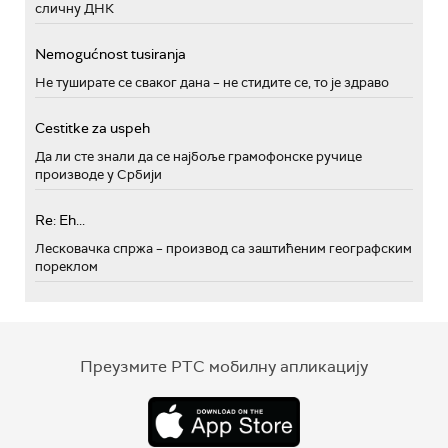
сличну ДНК
Nemogućnost tusiranja
Не туширате се сваког дана – не стидите се, то је здраво
Cestitke za uspeh
Да ли сте знали да се најбоље грамофонске ручице
производе у Србији
Re: Eh...
Лесковачка спржа – производ са заштићеним географским
пореклом
Преузмите РТС мобилну апликацију