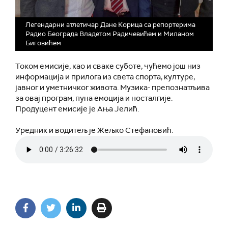
Легендарни атлетичар Дане Корица са репортерима
Радио Београда Владетом Радичевићем и Миланом
Биговићем
Током емисије, као и сваке суботе, чућемо још низ
информација и прилога из света спорта, културе,
јавног и уметничког живота. Музика- препознатљива
за овај програм, пуна емоција и носталгије.
Продуцент емисије је Ања Јелић.
Уредник и водитељ је Жељко Стефановић.