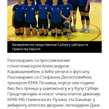
Ванвременске представнице Србије у одбојци на
Првенству Европе
Разговарамо са прослављеним
стонотенисером Александром
Каракашевићем, а биће речи и о футсалу.
Разговарамо са Стефаном Деспотовићем,
тренером КМФ Лозница, који је ове године
био без премца у шампионату и у Купу Србије.
Представлајмо и новог члана елитне дивизије
КМФ МБ Наменска из Лучана. На Бањици, у
амбијенту атлетске дворане, легендарни Дане