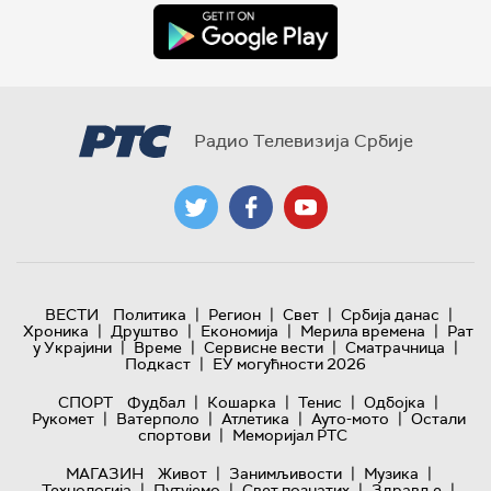
Радио Телевизија Србије
|
|
|
|
ВЕСТИ
Политика
Регион
Свет
Србија данас
|
|
|
|
Хроника
Друштво
Економија
Мерила времена
Рат
|
|
|
|
у Украјини
Време
Сервисне вести
Сматрачница
|
Подкаст
ЕУ могућности 2026
|
|
|
|
СПОРТ
Фудбал
Кошарка
Тенис
Одбојка
|
|
|
|
Рукомет
Ватерполо
Атлетика
Ауто-мото
Остали
|
спортови
Меморијал РТС
|
|
|
МАГАЗИН
Живот
Занимљивости
Музика
|
|
|
|
Технологијa
Путујемо
Свет познатих
Здравље