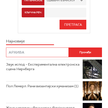
ТИП ЕМИСИЈЕ:
ОДАБЕРИТЕ ЕМИСИЈУ
РАДИО БЕОГРАД 2
СПОРТ
КЉУЧНА РЕЧ:
РАДИО БЕОГРАД 3
СЕРИЈА
БЕОГРАД 202
ИНФО
Најновије
РАДИО ПЛЕТЕНИЦА
ФИЛМ
РАДИО РОКЕНРОЛЕР
РАДИО ЏУБОКС
Звук испод – Експериментална електронска
сцена Нирнберга
РАДИО ВРТЕШКА
РАДИО ЏЕЗЕР
Пол Лемерл: Рани византијски хуманизам (1)
АРХИВ
Жене у музици – Франциска Флајшандерл