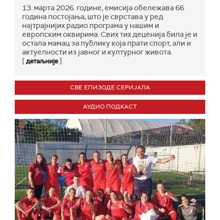
13. марта 2026. године, емисија обележава 66
година постојања, што је сврстава у ред
најтрајнијих радио програма у нашим и
европским оквирима. Свих тих деценија била је и
остала мамац за публику која прати спорт, али и
актуелности из јавног и културног живота.
[
]
детаљније
СВЕ ЕПИЗОДЕ СЕРИЈАЛА
АУДИО ПОДКАСТ