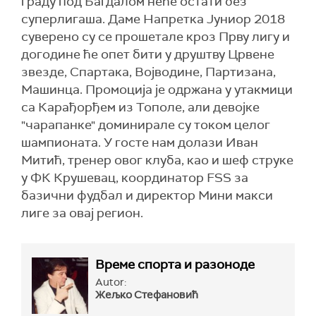
граду под Багдалом неће остати без
суперлигаша. Даме Напретка Јуниор 2018
суверено су се прошетале кроз Прву лигу и
догодине ће опет бити у друштву Црвене
звезде, Спартака, Војводине, Партизана,
Машинца. Промоција је одржана у утакмици
са Карађорђем из Тополе, али девојке
"чарапанке" доминирале су током целог
шампионата. У госте нам долази Иван
Митић, тренер овог клуба, као и шеф струке
у ФК Крушевац, координатор FSS за
базични фудбал и директор Мини макси
лиге за овај регион.
Време спорта и разоноде
Autor:
Жељко Стефановић