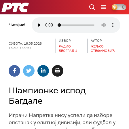
РТС
Читај ми!
ИЗВОР:
АУТОР:
СУБОТА, 16.05.2026,
РАДИО
ЖЕЉКО
15:30 -> 09:57
БЕОГРАД 1
СТЕФАНОВИЋ
Шампионке испод
Багдале
Играчи Напретка нису успели да изборе
опстанак у елитној дивизији, али фудбал у