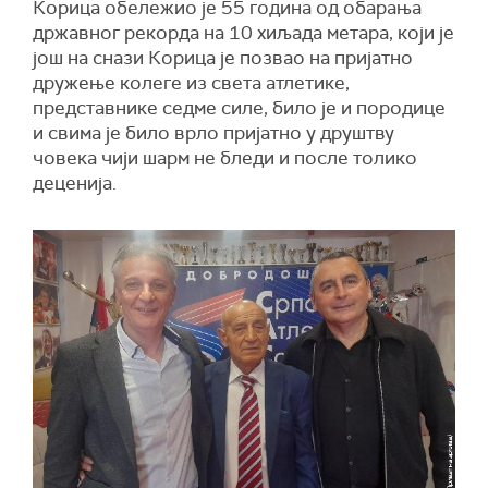
Корица обележио је 55 година од обарања
државног рекорда на 10 хиљада метара, који је
још на снази Корица је позвао на пријатно
дружење колеге из света атлетике,
представнике седме силе, било је и породице
и свима је било врло пријатно у друштву
човека чији шарм не бледи и после толико
деценија.