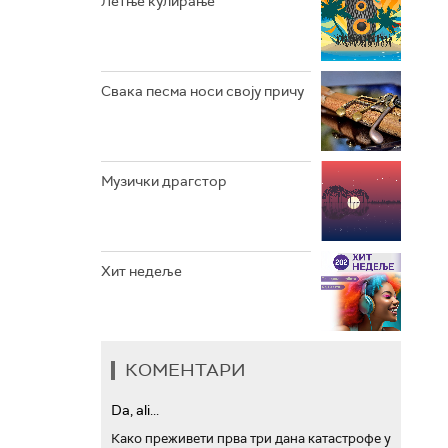
Летње кулирање
АРХИВ
Свака песма носи своју причу
Музички драгстор
Хит недеље
КОМЕНТАРИ
Da, ali...
Како преживети прва три дана катастрофе у