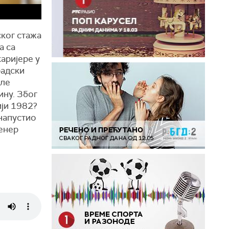
ског стажа
а са
аријере у
радски
сле
ину. Због
ији 1982?
напустио
ренер