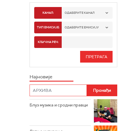
КАНАЛ:
ОДАБЕРИТЕ КАНАЛ
РАДИО БЕОГРАД 1
ТИП ЕМИСИЈЕ:
ОДАБЕРИТЕ ЕМИСИЈУ
РАДИО БЕОГРАД 2
СПОРТ
КЉУЧНА РЕЧ:
РАДИО БЕОГРАД 3
СЕРИЈА
БЕОГРАД 202
ИНФО
Најновије
РАДИО ПЛЕТЕНИЦА
ФИЛМ
РАДИО РОКЕНРОЛЕР
РАДИО ЏУБОКС
Блуз музика и сродни правци
РАДИО ВРТЕШКА
РАДИО ЏЕЗЕР