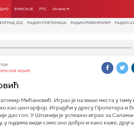
АДИО
ЕМИСИЈЕ
РТС
Остало
ЕОГРАД 202
РАДИО ПЛЕТЕНИЦА
РАДИО РОКЕНРОЛЕР
РАДИО Џ
УТОР:
ИРОСЛАВ НЕШИЋ
овић
атомир Мићановић. Играо је на више места у тиму 
авио као центарфор. Играјући у дресу Пролетера и 
ије дао гол. У Шпанији је успешно играо за Салама
, у људима види само оно добро и како каже, друга