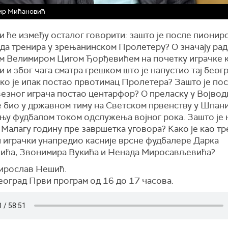
ир Мићановић
и ће између осталог говорити: зашто је после пионир
да тренира у зрењанинском Пролетеру? О значају рад
м Велимиром Цигом Ђорђевићем на почетку играчке к
 и због чага сматра грешком што је напустио тај беог
ко је ипак постао првотимац Пролетера? Зашто је по
езног играча постао центарфор? О преласку у Војвод
е био у државном тиму на Светском првенству у Шпан
њу фудбалом током одслужења војног рока. Зашто је 
Малагу годину пре завршетка уговора? Како је као т
и играчки унапредио касније врсне фудбалере Дарка
ића, Звонимира Вукића и Ненада Миросављевића?
ирослав Нешић.
еоград Први програм од 16 до 17 часова.