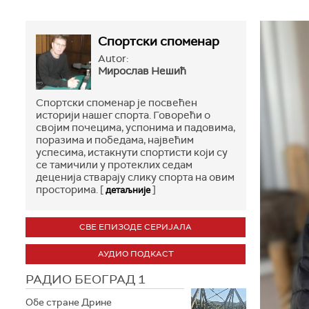
Спортски споменар
Autor:
Мирослав Нешић
Спортски споменар је посвећен
историји нашег спорта. Говорећи о
својим почецима, успонима и падовима,
поразима и победама, највећим
успесима, истакнути спортисти који су
се тамичили у протеклих седам
деценија стварају слику спорта на овим
просторима. [
]
детаљније
СВЕ ЕПИЗОДЕ СЕРИЈАЛА
АУДИО ПОДКАСТ
РАДИО БЕОГРАД 1
Обе стране Дрине