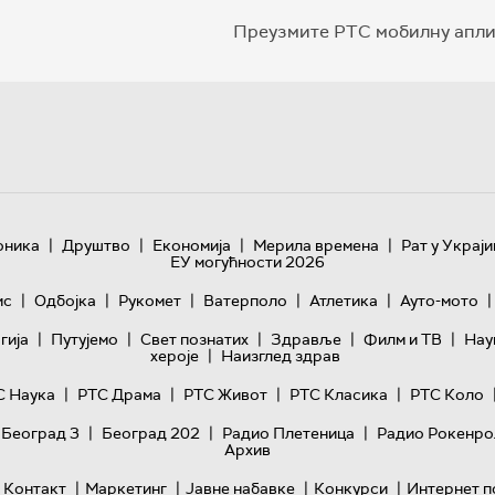
Преузмите РТС мобилну апли
|
|
|
|
оника
Друштво
Економија
Мерила времена
Рат у Украји
ЕУ могућности 2026
|
|
|
|
|
|
ис
Одбојка
Рукомет
Ватерполо
Атлетика
Ауто-мото
|
|
|
|
|
гијa
Путујемо
Свет познатих
Здравље
Филм и ТВ
Нау
|
хероје
Наизглед здрав
|
|
|
|
С Наука
РТС Драма
РТС Живот
РТС Класика
РТС Коло
|
|
|
 Београд 3
Београд 202
Радио Плетеница
Радио Рокенро
Архив
|
|
|
|
Контакт
Маркетинг
Јавне набавке
Конкурси
Интернет п