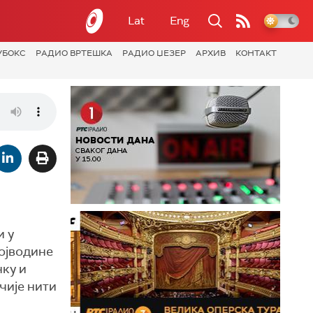
Lat
Eng
УБОКС
РАДИО ВРТЕШКА
РАДИО ЏЕЗЕР
АРХИВ
КОНТАКТ
и у
Војводине
нку и
чије нити