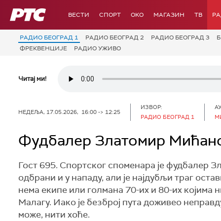
РТС
ВЕСТИ
СПОРТ
OKO
МАГАЗИН
ТВ
Р
РАДИО БЕОГРАД 1
РАДИО БЕОГРАД 2
РАДИО БЕОГРАД 3
Б
ФРЕКВЕНЦИЈЕ
РАДИО УЖИВО
Читај ми!
ИЗВОР:
А
НЕДЕЉА, 17.05.2026, 16:00 -> 12:25
РАДИО БЕОГРАД 1
М
Фудбалер Златомир Мићан
Гост 695. Спортског споменара је фудбалер Зл
одбрани и у нападу, али је најдубљи траг ост
нема екипе или голмана 70-их и 80-их којима н
Малагу. Иако је безброј пута доживео неправду
може, нити хоће.