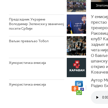
Златом
У емисиј
Председник Украјине
престао 
Володимир Зеленски у званичној
тренеро
посети Србији
Раковици
клуб? Ка
Ваљак преваљао Тобол
задњег в
чега ниј
О бавље
шпанску 
Хумористичка емисија
открио 
Ковачев
Аутор М
Хумористичка емисија
Радио Б