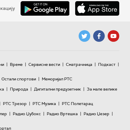
кацију
|
|
|
|
|
ни
Време
Сервисне вести
Сматрачница
Подкаст
|
Остали спортови
Меморијал РТС
|
|
|
ка
Природа
Дигитални предузетник
За мале велике
|
|
|
РТС Трезор
РТС Музика
РТС Полетарац
|
|
|
|
лер
Радио Џубокс
Радио Вртешка
Радио Џезер
ортал