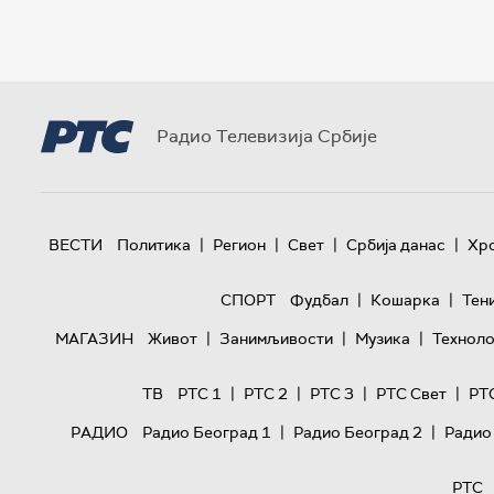
Радио Телевизија Србије
|
|
|
|
ВЕСТИ
Политика
Регион
Свет
Србија данас
Хр
|
|
СПОРТ
Фудбал
Кошарка
Тен
|
|
|
МАГАЗИН
Живот
Занимљивости
Музика
Техноло
|
|
|
|
ТВ
РТС 1
РТС 2
РТС 3
РТС Свет
РТ
|
|
РАДИО
Радио Београд 1
Радио Београд 2
Радио
РТС