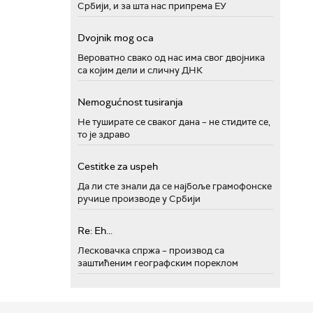
Србији, и за шта нас припрема ЕУ
Dvojnik mog oca
Вероватно свако од нас има свог двојника
са којим дели и сличну ДНК
Nemogućnost tusiranja
Не туширате се сваког дана – не стидите се,
то је здраво
Cestitke za uspeh
Да ли сте знали да се најбоље грамофонске
ручице производе у Србији
Re: Eh...
Лесковачка спржа – производ са
заштићеним географским пореклом