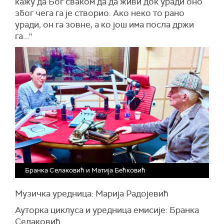
кажу да Бог сваком да да живи док уради оно
због чега га је створио. Ако неко то рано
уради, он га зовне, а ко још има посла држи
га...''
Бранка Селаковић и Матија Бећковић
Музичка уредница: Марија Радојевић
Ауторка циклуса и уредница емисије: Бранка
Селаковић