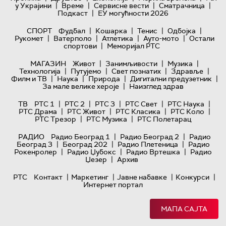
|
|
|
|
у Украјини
Време
Сервисне вести
Сматрачница
|
Подкаст
ЕУ могућности 2026
|
|
|
|
СПОРТ
Фудбал
Кошарка
Тенис
Одбојка
|
|
|
|
Рукомет
Ватерполо
Атлетика
Ауто-мото
Остали
|
спортови
Меморијал РТС
|
|
|
МАГАЗИН
Живот
Занимљивости
Музика
|
|
|
|
Технологијa
Путујемо
Свет познатих
Здравље
|
|
|
|
Филм и ТВ
Наука
Природа
Дигитални предузетник
|
За мале велике хероје
Наизглед здрав
|
|
|
|
|
ТВ
РТС 1
РТС 2
РТС 3
РТС Свет
РТС Наука
|
|
|
|
РТС Драма
РТС Живот
РТС Класика
РТС Коло
|
|
РТС Трезор
РТС Музика
РТС Полетарац
|
|
РАДИО
Радио Београд 1
Радио Београд 2
Радио
|
|
|
Београд 3
Београд 202
Радио Плетеница
Радио
|
|
|
Рокенролер
Радио Џубокс
Радио Вртешка
Радио
|
Џезер
Архив
|
|
|
|
РТС
Контакт
Маркетинг
Јавне набавке
Конкурси
Интернет портал
МАПА САЈТА