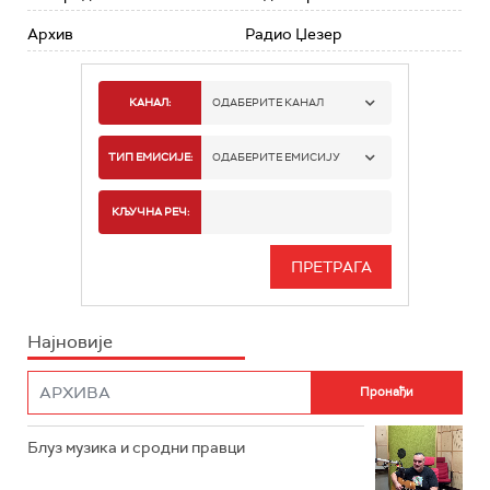
Архив
Радио Џезер
КАНАЛ:
ОДАБЕРИТЕ КАНАЛ
РАДИО БЕОГРАД 1
ТИП ЕМИСИЈЕ:
ОДАБЕРИТЕ ЕМИСИЈУ
РАДИО БЕОГРАД 2
СПОРТ
КЉУЧНА РЕЧ:
РАДИО БЕОГРАД 3
СЕРИЈА
БЕОГРАД 202
ИНФО
Најновије
РАДИО ПЛЕТЕНИЦА
ФИЛМ
РАДИО РОКЕНРОЛЕР
РАДИО ЏУБОКС
Блуз музика и сродни правци
РАДИО ВРТЕШКА