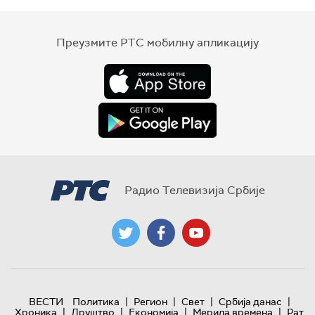
Преузмите РТС мобилну апликацију
Радио Телевизија Србије
|
|
|
|
ВЕСТИ
Политика
Регион
Свет
Србија данас
|
|
|
|
Хроника
Друштво
Економија
Мерила времена
Рат