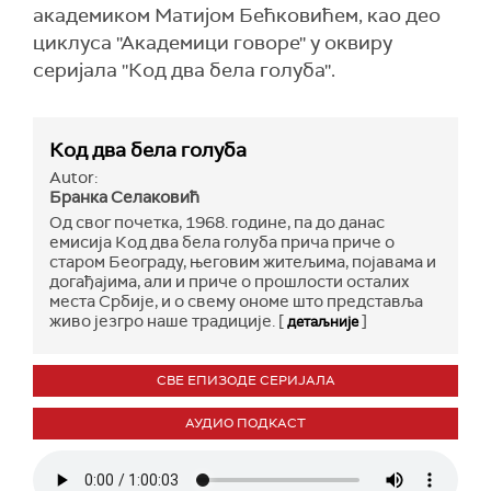
академиком Матијом Бећковићем, као део
циклуса ''Академици говоре'' у оквиру
серијала ''Код два бела голуба''.
Код два бела голуба
Autor:
Бранка Селаковић
Од свог почетка, 1968. године, па до данас
емисија Код два бела голуба прича приче о
старом Београду, његовим житељима, појавама и
догађајима, али и приче о прошлости осталих
места Србије, и о свему ономе што представља
живо језгро наше традиције. [
]
детаљније
СВЕ ЕПИЗОДЕ СЕРИЈАЛА
АУДИО ПОДКАСТ