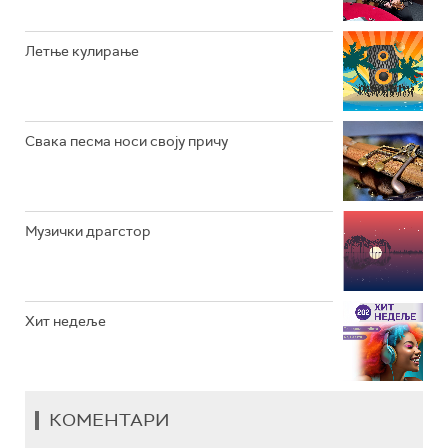
РАДИО ЏЕЗЕР
Летње кулирање
АРХИВ
Свака песма носи своју причу
Музички драгстор
Хит недеље
КОМЕНТАРИ