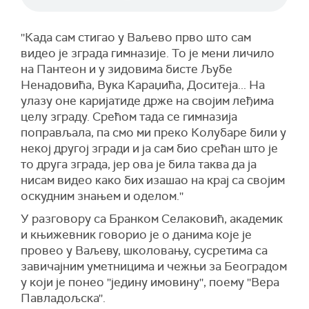
''Када сам стигао у Ваљево прво што сам
видео је зграда гимназије. То је мени личило
на Пантеон и у зидовима бисте Љубе
Ненадовића, Вука Караџића, Доситеја... На
улазу оне каријатиде држе на својим леђима
целу зграду. Срећом тада се гимназија
поправљала, па смо ми преко Колубаре били у
некој другој згради и ја сам био срећан што је
то друга зграда, јер ова је била таква да ја
нисам видео како бих изашао на крај са својим
оскудним знањем и оделом.''
У разговору са Бранком Селаковић, академик
и књижевник говорио је о данима које је
провео у Ваљеву, школовању, сусретима са
завичајним уметницима и чежњи за Београдом
у који је понео ''једину имовину'', поему ''Вера
Павладољска''.