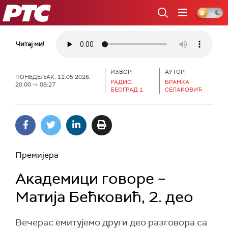
РТС
Читај ми!
ИЗВОР:
АУТОР:
ПОНЕДЕЉАК, 11.05.2026,
РАДИО
БРАНКА
20:00 -> 08:27
БЕОГРАД 1
СЕЛАКОВИЋ
Премијера
Академици говоре –
Матија Бећковић, 2. део
Вечерас емитујемо други део разговора са