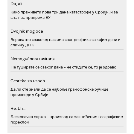
Da, ali...
Како преживети прва три дана катастрофе у Србији, и за
шта нас припрема ЕУ
Dvojnik mog oca
Вероватно свако од нас има свог двојника са којим дели и
сличну ДНК
Nemogućnost tusiranja
Не туширате се сваког дана – не стидите се, то је здраво
Cestitke za uspeh
Да ли сте знали да се најбоље грамофонске ручице
производе у Србији
Re: Eh...
Лесковачка спржа – производ са заштићеним географским
пореклом