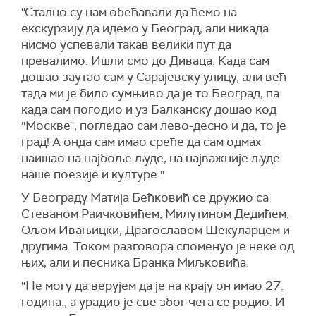
''Стално су нам обећавали да ћемо на
екскурзију да идемо у Београд, али никада
нисмо успевали такав велики пут да
превалимо. Ишли смо до Диваца. Када сам
дошао заутао сам у Сарајевску улицу, али већ
тада ми је било сумњиво да је то Београд, па
када сам погодио и уз Балканску дошао код
''Москве'', погледао сам лево-десно и да, то је
град! А онда сам имао среће да сам одмах
наишао на најбоље људе, на најважније људе
наше поезије и културе.''
У Београду Матија Бећковић се дружио са
Стеваном Раичковићем, Милутином Дедићем,
Ољом Ивањицки, Драгославом Шекуларцем и
другима. Током разговора споменуо је неке од
њих, али и песника Бранка Миљковића.
''Не могу да верујем да је на крају он имао 27.
година., а урадио је све због чега се родио. И