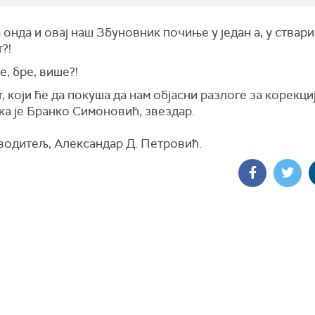
а онда и овај наш Збуновник почиње у један а, у ствари,
?!
е, бре, више?!
, који ће да покуша да нам објасни разлоге за корекци
ка је Бранко Симоновић, звездар.
 водитељ, Александар Д. Петровић.