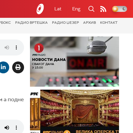
Lat
Eng
УБОКС
РАДИО ВРТЕШКА
РАДИО ЏЕЗЕР
АРХИВ
КОНТАКТ
м а подне