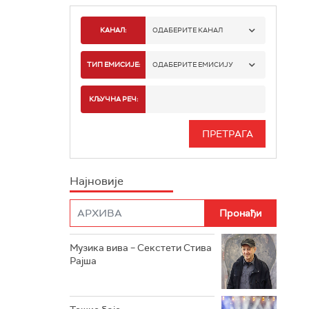
КАНАЛ:
ОДАБЕРИТЕ КАНАЛ
РАДИО БЕОГРАД 1
ТИП ЕМИСИЈЕ:
ОДАБЕРИТЕ ЕМИСИЈУ
РАДИО БЕОГРАД 2
СПОРТ
КЉУЧНА РЕЧ:
РАДИО БЕОГРАД 3
СЕРИЈА
БЕОГРАД 202
ИНФО
Најновије
РАДИО ПЛЕТЕНИЦА
ФИЛМ
РАДИО РОКЕНРОЛЕР
РАДИО ЏУБОКС
Музика вива – Секстети Стива
Рајша
РАДИО ВРТЕШКА
РАДИО ЏЕЗЕР