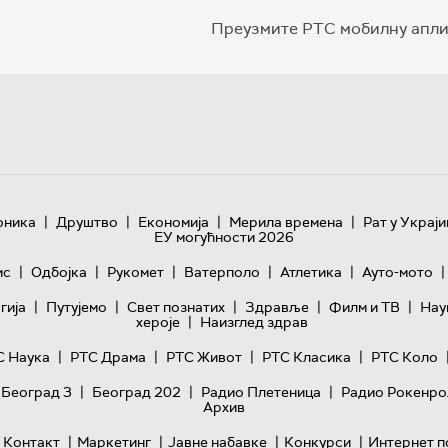
Преузмите РТС мобилну апли
|
|
|
|
оника
Друштво
Економија
Мерила времена
Рат у Украји
ЕУ могућности 2026
|
|
|
|
|
|
ис
Одбојка
Рукомет
Ватерполо
Атлетика
Ауто-мото
|
|
|
|
|
гијa
Путујемо
Свет познатих
Здравље
Филм и ТВ
Нау
|
хероје
Наизглед здрав
|
|
|
|
С Наука
РТС Драма
РТС Живот
РТС Класика
РТС Коло
|
|
|
 Београд 3
Београд 202
Радио Плетеница
Радио Рокенро
Архив
|
|
|
|
Контакт
Маркетинг
Јавне набавке
Конкурси
Интернет п