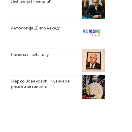
Љубивоје Ршумовић
Антологија „Било некад“
Ромима с љубављу
Жарко Јовановић - музичар и
ромски активиста