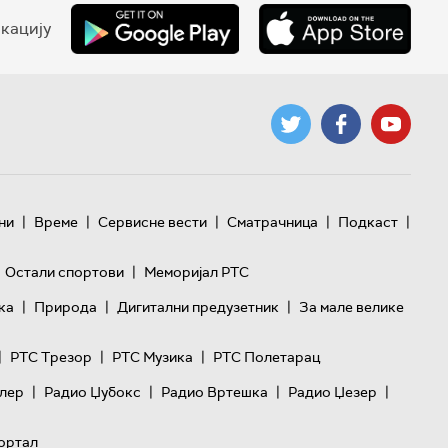
кацију
|
|
|
|
|
ни
Време
Сервисне вести
Сматрачница
Подкаст
|
Остали спортови
Меморијал РТС
|
|
|
ка
Природа
Дигитални предузетник
За мале велике
|
|
|
РТС Трезор
РТС Музика
РТС Полетарац
|
|
|
|
лер
Радио Џубокс
Радио Вртешка
Радио Џезер
ортал