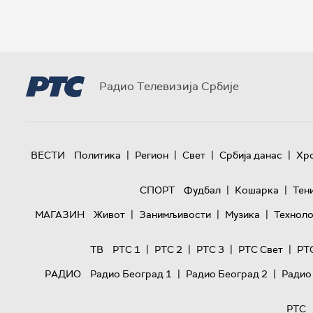
Радио Телевизија Србије
|
|
|
|
ВЕСТИ
Политика
Регион
Свет
Србија данас
Хр
|
|
СПОРТ
Фудбал
Кошарка
Тен
|
|
|
МАГАЗИН
Живот
Занимљивости
Музика
Техноло
|
|
|
|
ТВ
РТС 1
РТС 2
РТС 3
РТС Свет
РТ
|
|
РАДИО
Радио Београд 1
Радио Београд 2
Радио
РТС