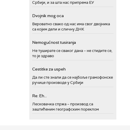
Србији, и за шта нас припрема ЕУ
Dvojnik mog oca
Вероватно свако од нас има свог двојника
са којим дели и сличну ДНК
Nemogućnost tusiranja
Не туширате се сваког дана – не стидите се,
то је здраво
Cestitke za uspeh
Да ли сте знали да се најбоље грамофонске
ручице производе у Србији
Re: Eh...
Лесковачка спржа – производ са
заштићеним географским пореклом