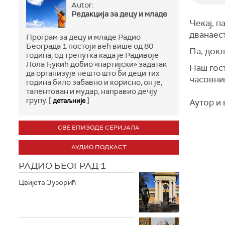
Autor:
Редакција за децу и младе
Чекај, п
дванаест
Програм за децу и младе Радио
Београда 1 постоји већ више од 80
Па, докл
година, од тренутка када је Радивоје
Лола Ђукић добио «партијски» задатак
Наш гост
да организује нешто што би деци тих
часовни
година било забавно и корисно, он је,
талентован и мудар, направио дечју
групу. [
]
детаљније
Аутор и
СВЕ ЕПИЗОДЕ СЕРИЈАЛА
АУДИО ПОДКАСТ
РАДИО БЕОГРАД 1
Цвијета Зузорић