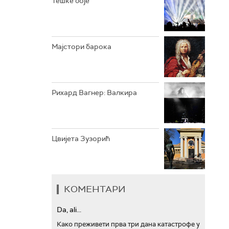
Тешке боје
АРХИВ
Мајстори барока
Рихард Вагнер: Валкира
Цвијета Зузорић
КОМЕНТАРИ
Da, ali...
Како преживети прва три дана катастрофе у