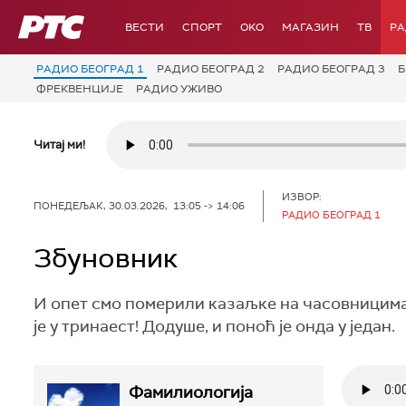
РТС
ВЕСТИ
СПОРТ
OKO
МАГАЗИН
ТВ
Р
РАДИО БЕОГРАД 1
РАДИО БЕОГРАД 2
РАДИО БЕОГРАД 3
Б
ФРЕКВЕНЦИЈЕ
РАДИО УЖИВО
Читај ми!
ИЗВОР:
ПОНЕДЕЉАК, 30.03.2026, 13:05 -> 14:06
РАДИО БЕОГРАД 1
Збуновник
И опет смо померили казаљке на часовницима з
је у тринаест! Додуше, и поноћ је онда у један.
Фамилиологија