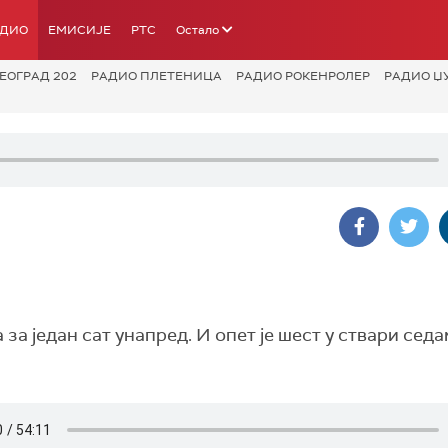
АДИО
ЕМИСИЈЕ
РТС
Остало
ЕОГРАД 202
РАДИО ПЛЕТЕНИЦА
РАДИО РОКЕНРОЛЕР
РАДИО Џ
а један сат унапред. И опет је шест у ствари седа