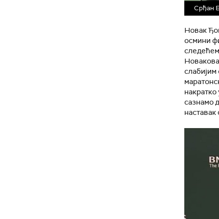
Срђан Б
Новак Ђок
осмини фи
следећем 
Новакова 
слабијим 
маратонск
накратко 
сазнамо д
наставак 