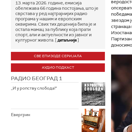
веродосто
13. марта 2026. године, емисија
опсерват
обележава 66 година постојања, што је
сврстава у ред најтрајнијих радио
победама,
програма у нашим и европским
звездом ј
оквирима. Свих тих деценија била је и
странаца 
остала мамац за публику која прати
Изостанак
спорт, али и актуелности из јавног и
Партизан
културног живота. [
]
детаљније
доносимо
СВЕ ЕПИЗОДЕ СЕРИЈАЛА
АУДИО ПОДКАСТ
РАДИО БЕОГРАД 1
,,И у ропству слобода!“
Евергрин