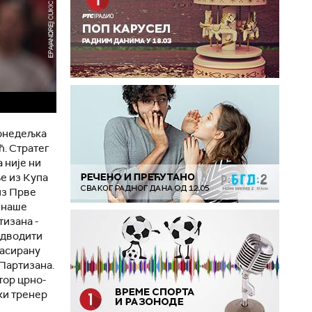
понедељка
ћ. Стратег
а није ни
ње из Купа
из Прве
у наше
тизана -
едводити
ласирану
 Партизана.
тор црно-
ки тренер