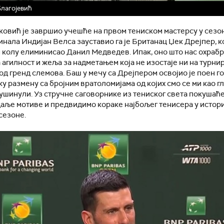
лагојевић
овић је завршио учешће на првом тениском мастерсу у сезон
нала Индијан Велса зауставио га је Британац Џек Дрејпер, кој
колу елиминисао Данил Медведев. Ипак, оно што нас охрабру
агилност и жеља за надметањем која не изостаје ни на турни
од гренд слемова. Баш у мечу са Дрејпером освојио је поен г
у размену са бројним вратоломијама од којих смо се ми као г
ушинули. Уз стручне саговорнике из тениског света покушаћ
аље мотиве и предвидимо кораке најбољег тенисера у истори
сезоне.