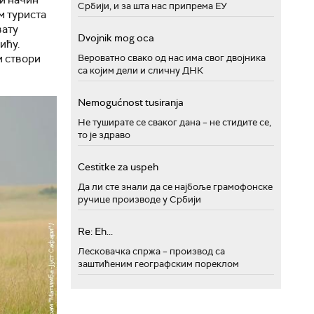
 и начин
Србији, и за шта нас припрема ЕУ
м туриста
вату
Dvojnik mog oca
ићу.
Вероватно свако од нас има свог двојника
и створи
са којим дели и сличну ДНК
Nemogućnost tusiranja
Не туширате се сваког дана – не стидите се,
то је здраво
Cestitke za uspeh
Да ли сте знали да се најбоље грамофонске
ручице производе у Србији
Re: Eh...
Лесковачка спржа – производ са
заштићеним географским пореклом