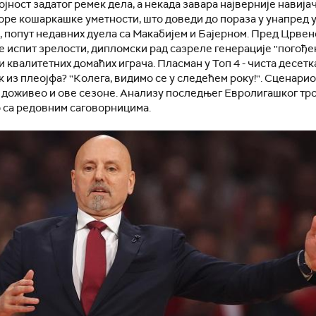
јност задатог ремек дела, а некада завара најверније навија
оре кошаркашке уметности, што доведи до пораза у унапред 
 попут недавних дуела са Макабијем и Бајерном. Пред Црве
е испит зрелости, дипломски рад сазреле генерације ''погођен
и квалитетних домаћих играча. Пласман у Топ 4 - чиста десетк
 из плеојфа? ''Колега, видимо се у следећем року!''. Сценарио 
 доживео и ове сезоне. Анализу последњег Евролигашког тро
 са редовним саговорницима.