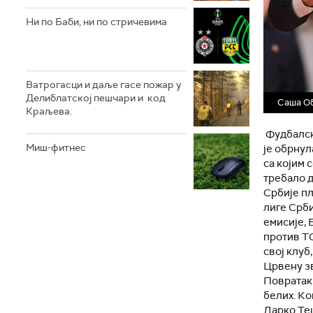
Ни по Баби, ни по стричевима
Ватрогасци и даље гасе пожар у
Делиблатској пешчари и код
Саша О
Краљева.
Фудбалск
Миш-фитнес
је обрнул
са којим 
требало д
Србије пл
лиге Срби
емисије, 
против ТС
свој клуб
Црвену зв
Повратак
белих. Ко
Дарко Те