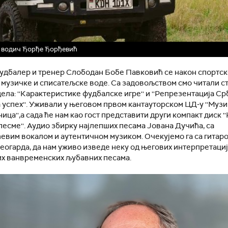
 водич Ђорђе Ђорђевић
удбалер и тренер Слободан Бобе Павковић се након спортск
 музичке и списатељске воде. Са задовољством смо читали с
ела: ''Карактеристике фудбалске игре'' и ''Репрезентација Срб
 успех''. Уживали у његовом првом кантауторском ЦД-у ''Муз
ица'',а сада ће нам као гост представити други компакт диск 
есме''. Аудио збирку најлепших песама Јована Дучића, са
вим вокалом и аутентичном музиком. Очекујемо га са гитаро
еогарда, да нам уживо изведе неку од његових интерпретаци
х ванвременских љубавних песама.