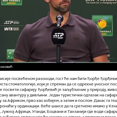
Ђоковић
исије посвећеном разоноди, гост ће нам бити Ђорђе Ђорђеви
ста стоматологије, који је спреман да се одрекне уносног пос
е посвети сафарију. Ђорђевић је заљубљеник у природу, жив
ану авантуру у дивљини. Један туристички одлазак на сафар
у за Африком, прво као хобијем, а затим и послом. Данас га те
онаћи у ординацији. Веће шансе да га сретнемо имамо у Кени
 Јужној Африци, Уганди, Боцвани и Танзанији где води сафари