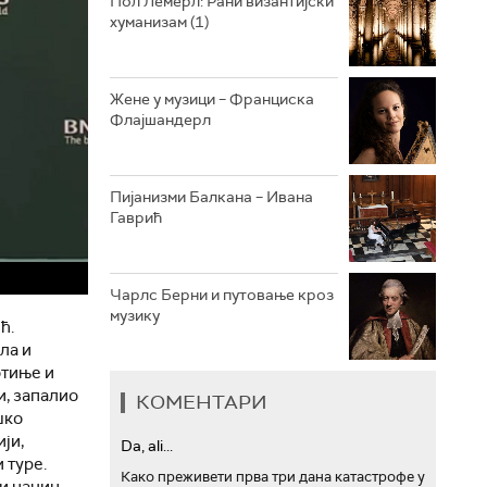
Пол Лемерл: Рани византијски
хуманизам (1)
АРХИВ
Жене у музици – Франциска
Флајшандерл
Пијанизми Балкана – Ивана
Гаврић
Чарлс Берни и путовање кроз
музику
ћ.
ла и
отиње и
и, запалио
КОМЕНТАРИ
шко
ји,
Da, ali...
 туре.
Како преживети прва три дана катастрофе у