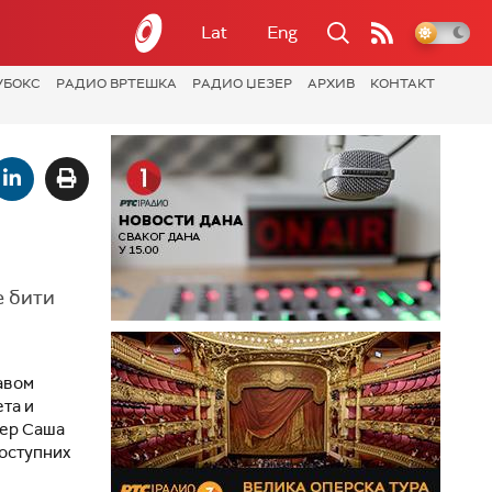
Lat
Eng
УБОКС
РАДИО ВРТЕШКА
РАДИО ЏЕЗЕР
АРХИВ
КОНТАКТ
е бити
авом
ета и
нер Саша
доступних