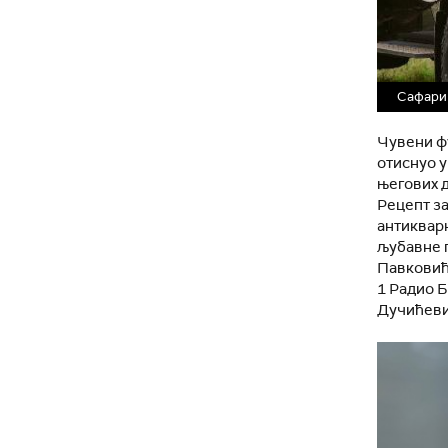
Сафари
Чувени ф
отиснуо у
његових д
Рецепт за
антикварн
љубавне п
Павковиће
1 Радио Б
Дучићеви