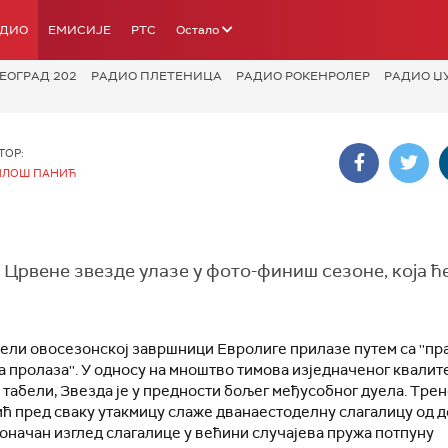
АДИО
ЕМИСИЈЕ
РТС
Остало
ЕОГРАД 202
РАДИО ПЛЕТЕНИЦА
РАДИО РОКЕНРОЛЕР
РАДИО Џ
ТОР:
ИЛОШ ПАНИЋ
Црвене звезде улазе у фото-финиш сезоне, која ћ
ели овосезонској завршници Евролиге прилазе путем са ''пр
 пролаза''. У односу на мноштво тимова изједначеног квалит
 табели, Звезда је у предности бољег међусобног дуела. Тре
ћ пред сваку утакмицу слаже дванаестоделну слагалицу од 
оначан изглед слагалице у већини случајева пружа потпуну