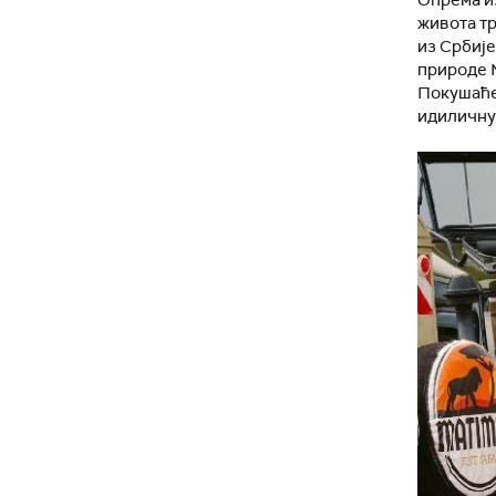
Опрема из
живота тр
из Србије
природе 
Покушаће 
идиличну 