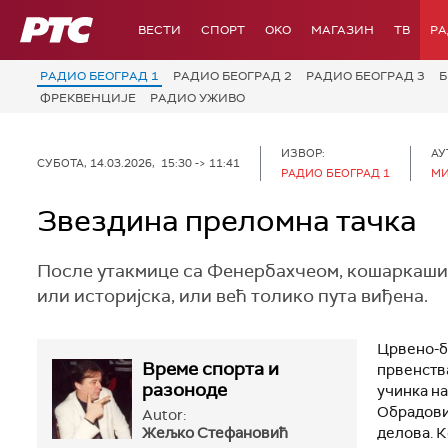
РТС
ВЕСТИ
СПОРТ
OKO
МАГАЗИН
ТВ
Р
РАДИО БЕОГРАД 1
РАДИО БЕОГРАД 2
РАДИО БЕОГРАД 3
Б
ФРЕКВЕНЦИЈЕ
РАДИО УЖИВО
ИЗВОР:
АУ
СУБОТА, 14.03.2026, 15:30 -> 11:41
РАДИО БЕОГРАД 1
М
Звездина преломна тачка
После утакмице са Фенербахчеом, кошаркаши 
или историјска, или већ толико пута виђена.
Црвено-б
Време спорта и
првенства
разоноде
учинка на
Обрадови
Autor:
Жељко Стефановић
делова. К