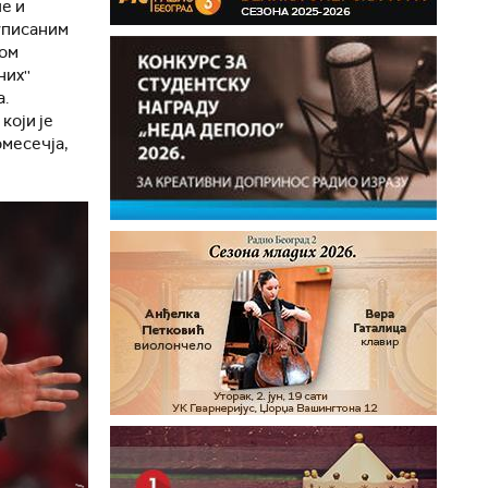
че и
уписаним
ном
их''
а.
који је
месечја,