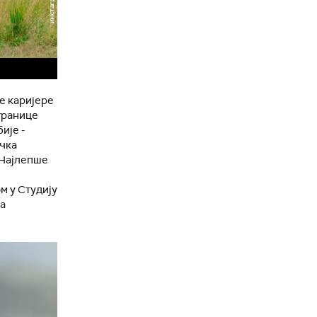
е каријере
транице
ије -
ичка
''Најлепше
м у Студију
ја