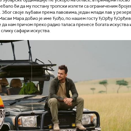
 зубарске ординације ће ускоро на огласе, а примарни посао
ебало би да му постану тропски излети са ограниченим броје
. Због своје љубави према лавовима, један млади лав у резер
Масаи Мара добио је име Ђођо, по нашем госту ЂОрђу ЂОрђев
да нам причом преко радио таласа пренесе богата искуства 
слику сафари искуства.