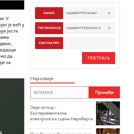
КАНАЛ:
ОДАБЕРИТЕ КАНАЛ
и. У
ег је већ у
РАДИО БЕОГРАД 1
ТИП ЕМИСИЈЕ:
ОДАБЕРИТЕ ЕМИСИЈУ
је јесте
рима
РАДИО БЕОГРАД 2
СПОРТ
одине,
КЉУЧНА РЕЧ:
ледаоци
РАДИО БЕОГРАД 3
СЕРИЈА
емо да
ји за
БЕОГРАД 202
ИНФО
Најновије
РАДИО ПЛЕТЕНИЦА
ФИЛМ
РАДИО РОКЕНРОЛЕР
РАДИО ЏУБОКС
Звук испод –
Експериментална
РАДИО ВРТЕШКА
електронска сцена Нирнберга
РАДИО ЏЕЗЕР