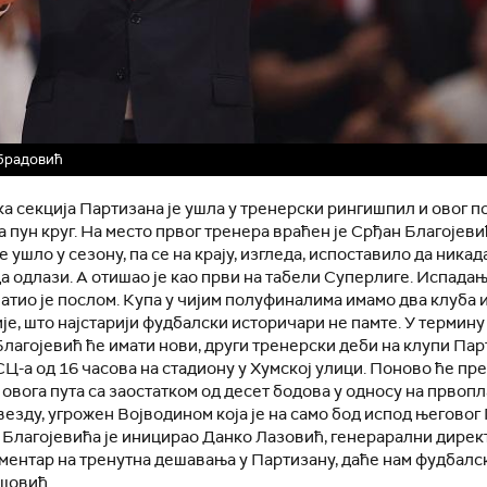
брадовић
а секција Партизана је ушла у тренерски рингишпил и овог 
а пун круг. На место првог тренера враћен је Срђан Благојеви
се ушло у сезону, па се на крају, изгледа, испоставило да никад
а одлази. А отишао је као први на табели Суперлиге. Испада
атио је послом. Купа у чијим полуфиналима имамо два клуба 
је, што најстарији фудбалски историчари не памте. У термин
Благојевић ће имати нови, други тренерски деби на клупи Пар
Ц-а од 16 часова на стадиону у Хумској улици. Поново ће пр
, овога пута са заостатком од десет бодова у односу на првоп
езду, угрожен Војводином која је на само бод испод његовог
 Благојевића је иницирао Данко Лазовић, генерарални дирек
ментар на тренутна дешавања у Партизану, даће нам фудбалс
шовић.