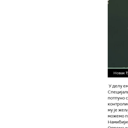
Новак 
У делу ем
Специјали
потпуно с
контролис
му је жељ
можемо пр
Намибији,