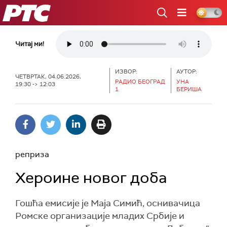
РТС
Читај ми!
ИЗВОР:
АУТОР:
ЧЕТВРТАК, 04.06.2026,
РАДИО БЕОГРАД
УНА
19:30 -> 12:03
1
БЕРИША
реприза
Хероине новог доба
Гошћа емисије је Маја Симић, оснивачица
Ромске организације младих Србије и