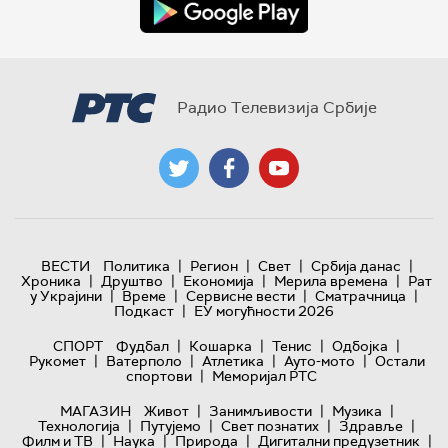
Радио Телевизија Србије
|
|
|
|
ВЕСТИ
Политика
Регион
Свет
Србија данас
|
|
|
|
Хроника
Друштво
Економија
Мерила времена
Рат
|
|
|
|
у Украјини
Време
Сервисне вести
Сматрачница
|
Подкаст
ЕУ могућности 2026
|
|
|
|
СПОРТ
Фудбал
Кошарка
Тенис
Одбојка
|
|
|
|
Рукомет
Ватерполо
Атлетика
Ауто-мото
Остали
|
спортови
Меморијал РТС
|
|
|
МАГАЗИН
Живот
Занимљивости
Музика
|
|
|
|
Технологијa
Путујемо
Свет познатих
Здравље
|
|
|
|
Филм и ТВ
Наука
Природа
Дигитални предузетник