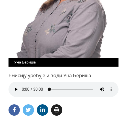
Уна Бериша
Емисију уређује и води Уна Бериша.