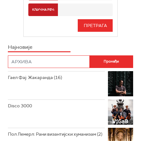
РАДИО БЕОГРАД 2
СПОРТ
КЉУЧНА РЕЧ:
РАДИО БЕОГРАД 3
СЕРИЈА
БЕОГРАД 202
ИНФО
Најновије
РАДИО ПЛЕТЕНИЦА
ФИЛМ
РАДИО РОКЕНРОЛЕР
РАДИО ЏУБОКС
Гаел Фај: Жакаранда (16)
РАДИО ВРТЕШКА
РАДИО ЏЕЗЕР
Disco 3000
АРХИВ
Пол Лемерл: Рани византијски хуманизам (2)