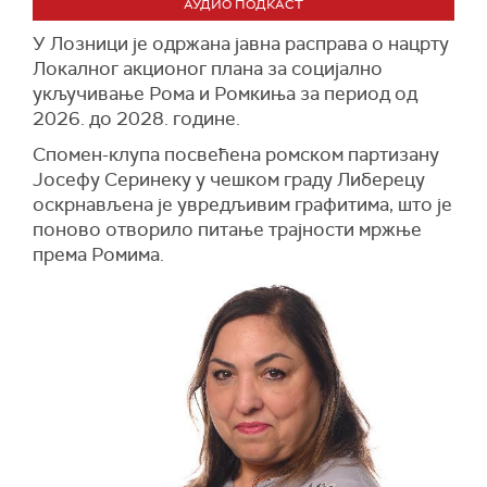
АУДИО ПОДКАСТ
У Лозници је одржана јавна расправа о нацрту
Локалног акционог плана за социјално
укључивање Рома и Ромкиња за период од
2026. до 2028. године.
Спомен-клупа посвећена ромском партизану
Јосефу Серинеку у чешком граду Либерецу
оскрнављена је увредљивим графитима, што је
поново отворило питање трајности мржње
према Ромима.