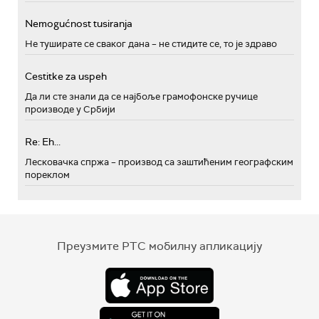
Nemogućnost tusiranja
Не туширате се сваког дана – не стидите се, то је здраво
Cestitke za uspeh
Да ли сте знали да се најбоље грамофонске ручице
производе у Србији
Re: Eh...
Лесковачка спржа – производ са заштићеним географским
пореклом
Преузмите РТС мобилну апликацију