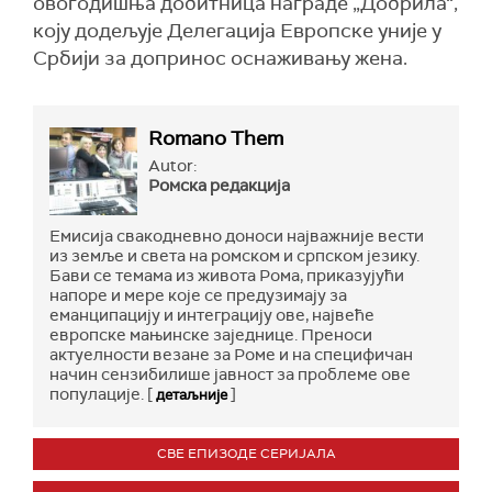
овогодишња добитница награде „Добрила“,
коју додељује Делегација Европске уније у
Србији за допринос оснаживању жена.
Romano Them
Autor:
Ромска редакција
Емисија свакодневно доноси најважније вести
из земље и света на ромском и српском језику.
Бави се темама из живота Рома, приказујући
напоре и мере које се предузимају за
еманципацију и интеграцију ове, највеће
европске мањинске заједнице. Преноси
актуелности везане за Роме и на специфичан
начин сензибилише јавност за проблеме ове
популације. [
]
детаљније
СВЕ ЕПИЗОДЕ СЕРИЈАЛА