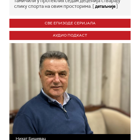
тамичили у протеклих седам деценија стварају
слику спорта на овим просторима. [
]
детаљније
СВЕ ЕПИЗОДЕ СЕРИЈАЛА
АУДИО ПОДКАСТ
Нихат Бишевац