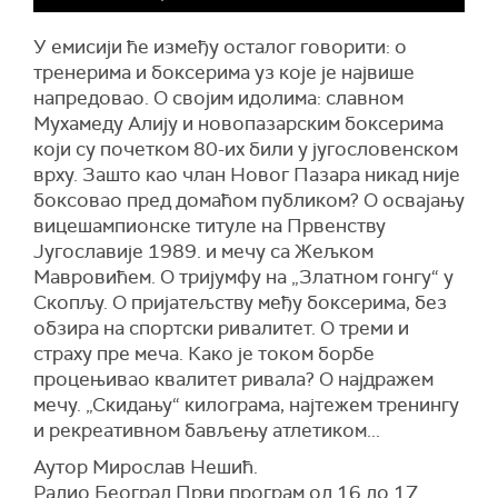
У емисији ће између осталог говорити: о
тренерима и боксерима уз које је највише
напредовао. О својим идолима: славном
Мухамеду Алију и новопазарским боксерима
који су почетком 80-их били у југословенском
врху. Зашто као члан Новог Пазара никад није
боксовао пред домаћом публиком? О освајању
вицешампионске титуле на Првенству
Југославије 1989. и мечу са Жељком
Мавровићем. О тријумфу на „Златном гонгу“ у
Скопљу. О пријатељству међу боксерима, без
обзира на спортски ривалитет. О треми и
страху пре меча. Како је током борбе
процењивао квалитет ривала? О најдражем
мечу. „Скидању“ килограма, најтежем тренингу
и рекреативном бављењу атлетиком...
Аутор Мирослав Нешић.
Радио Београд Први програм од 16 до 17