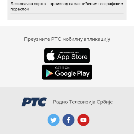
Лесковачка спржа – производ са заштићеним географским
пореклом
Преузмите РТС мобилну апликацију
Радио Телевизија Србије