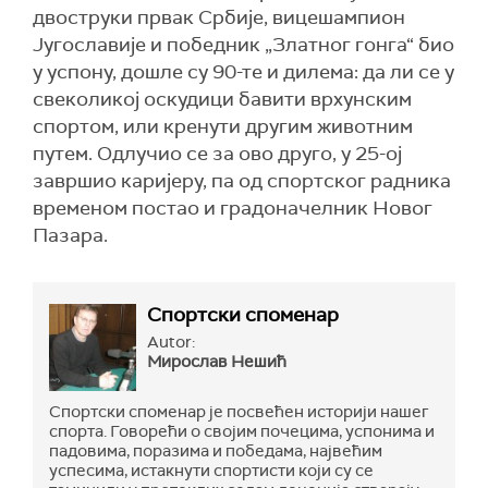
двоструки првак Србије, вицешампион
Југославије и победник „Златног гонга“ био
у успону, дошле су 90-те и дилема: да ли се у
свеколикој оскудици бавити врхунским
спортом, или кренути другим животним
путем. Одлучио се за ово друго, у 25-ој
завршио каријеру, па од спортског радника
временом постао и градоначелник Новог
Пазара.
Спортски споменар
Autor:
Мирослав Нешић
Спортски споменар је посвећен историји нашег
спорта. Говорећи о својим почецима, успонима и
падовима, поразима и победама, највећим
успесима, истакнути спортисти који су се