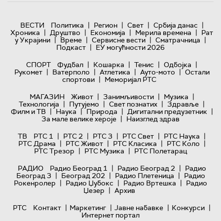
|
|
|
|
ВЕСТИ
Политика
Регион
Свет
Србија данас
|
|
|
|
Хроника
Друштво
Економија
Мерила времена
Рат
|
|
|
|
у Украјини
Време
Сервисне вести
Сматрачница
|
Подкаст
ЕУ могућности 2026
|
|
|
|
СПОРТ
Фудбал
Кошарка
Тенис
Одбојка
|
|
|
|
Рукомет
Ватерполо
Атлетика
Ауто-мото
Остали
|
спортови
Меморијал РТС
|
|
|
МАГАЗИН
Живот
Занимљивости
Музика
|
|
|
|
Технологијa
Путујемо
Свет познатих
Здравље
|
|
|
|
Филм и ТВ
Наука
Природа
Дигитални предузетник
|
За мале велике хероје
Наизглед здрав
|
|
|
|
|
ТВ
РТС 1
РТС 2
РТС 3
РТС Свет
РТС Наука
|
|
|
|
РТС Драма
РТС Живот
РТС Класика
РТС Коло
|
|
РТС Трезор
РТС Музика
РТС Полетарац
|
|
РАДИО
Радио Београд 1
Радио Београд 2
Радио
|
|
|
Београд 3
Београд 202
Радио Плетеница
Радио
|
|
|
Рокенролер
Радио Џубокс
Радио Вртешка
Радио
|
Џезер
Архив
|
|
|
|
РТС
Контакт
Маркетинг
Јавне набавке
Конкурси
Интернет портал