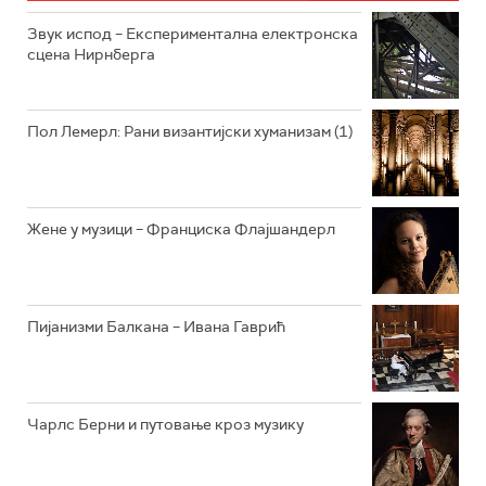
РАДИО ЏУБОКС
Звук испод – Експериментална електронска
сцена Нирнберга
РАДИО ВРТЕШКА
РАДИО ЏЕЗЕР
Пол Лемерл: Рани византијски хуманизам (1)
АРХИВ
Жене у музици – Франциска Флајшандерл
Пијанизми Балкана – Ивана Гаврић
Чарлс Берни и путовање кроз музику