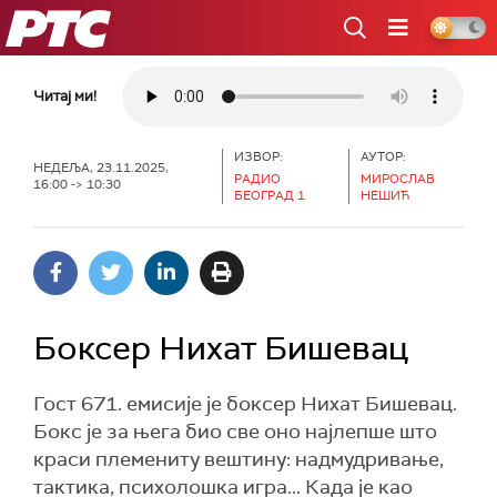
РТС
Читај ми!
ИЗВОР:
АУТОР:
НЕДЕЉА, 23.11.2025,
РАДИО
МИРОСЛАВ
16:00 -> 10:30
БЕОГРАД 1
НЕШИЋ
Боксер Нихат Бишевац
Гост 671. емисије је боксер Нихат Бишевац.
Бокс је за њега био све оно најлепше што
краси племениту вештину: надмудривање,
тактика, психолошка игра... Када је као