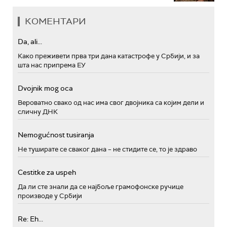
КОМЕНТАРИ
Da, ali...
Како преживети прва три дана катастрофе у Србији, и за
шта нас припрема ЕУ
Dvojnik mog oca
Вероватно свако од нас има свог двојника са којим дели и
сличну ДНК
Nemogućnost tusiranja
Не туширате се сваког дана – не стидите се, то је здраво
Cestitke za uspeh
Да ли сте знали да се најбоље грамофонске ручице
производе у Србији
Re: Eh...