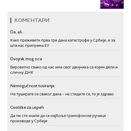
КОМЕНТАРИ
Da, ali...
Како преживети прва три дана катастрофе у Србији, и за
шта нас припрема ЕУ
Dvojnik mog oca
Вероватно свако од нас има свог двојника са којим дели и
сличну ДНК
Nemogućnost tusiranja
Не туширате се сваког дана – не стидите се, то је здраво
Cestitke za uspeh
Да ли сте знали да се најбоље грамофонске ручице
производе у Србији