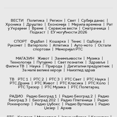
|
|
|
|
ВЕСТИ
Политика
Регион
Свет
Србија данас
|
|
|
|
Хроника
Друштво
Економија
Мерила времена
Рат
|
|
|
|
у Украјини
Време
Сервисне вести
Сматрачница
|
Подкаст
ЕУ могућности 2026
|
|
|
|
СПОРТ
Фудбал
Кошарка
Тенис
Одбојка
|
|
|
|
Рукомет
Ватерполо
Атлетика
Ауто-мото
Остали
|
спортови
Меморијал РТС
|
|
|
МАГАЗИН
Живот
Занимљивости
Музика
|
|
|
|
Технологијa
Путујемо
Свет познатих
Здравље
|
|
|
|
Филм и ТВ
Наука
Природа
Дигитални предузетник
|
За мале велике хероје
Наизглед здрав
|
|
|
|
|
ТВ
РТС 1
РТС 2
РТС 3
РТС Свет
РТС Наука
|
|
|
|
РТС Драма
РТС Живот
РТС Класика
РТС Коло
|
|
РТС Трезор
РТС Музика
РТС Полетарац
|
|
РАДИО
Радио Београд 1
Радио Београд 2
Радио
|
|
|
Београд 3
Београд 202
Радио Плетеница
Радио
|
|
|
Рокенролер
Радио Џубокс
Радио Вртешка
Радио
|
Џезер
Архив