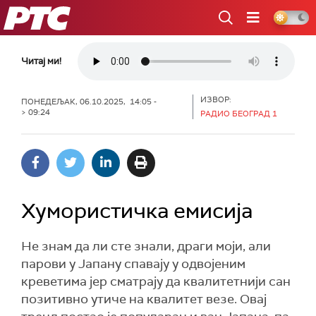
РТС
Читај ми!
ИЗВОР:
ПОНЕДЕЉАК, 06.10.2025, 14:05 -
> 09:24
РАДИО БЕОГРАД 1
Хумористичка емисија
Не знам да ли сте знали, драги моји, али
парови у Јапану спавају у одвојеним
креветима јер сматрају да квалитетнији сан
позитивно утиче на квалитет везе. Овај