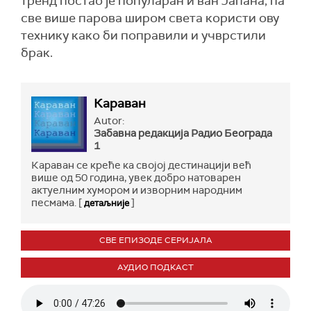
тренд постао је популаран и ван Јапана, па
све више парова широм света користи ову
технику како би поправили и учврстили
брак.
Караван
Autor:
Забавна редакција Радио Бeограда
1
Караван се креће ка својој дестинацији већ
више од 50 година, увек добро натоварен
актуелним хумором и изворним народним
песмама. [
]
детаљније
СВЕ ЕПИЗОДЕ СЕРИЈАЛА
АУДИО ПОДКАСТ