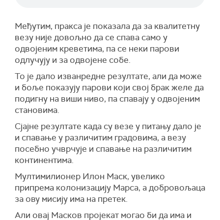
Међутим, пракса је показала да за квалитетну
везу није довољно да се спава само у
одвојеним креветима, па се неки парови
одлучују и за одвојене собе.
То је дало изванредне резултате, али да може
и боље показују парови који свој брак желе да
подигну на виши ниво, па спавају у одвојеним
становима.
Сјајне резултате када су везе у питању дало је
и спавање у различитим градовима, а везу
посебно учврчује и спавање на различитим
континентима.
Мултимилионер Илон Маск, увелико
припрема колонизацију Марса, а добровољаца
за ову мисију има на претек.
Али овај Масков пројекат могао би да има и