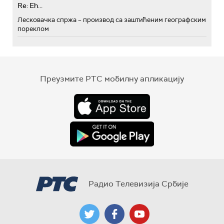
Re: Eh...
Лесковачка спржа – производ са заштићеним географским
пореклом
Преузмите РТС мобилну апликацију
Радио Телевизија Србије