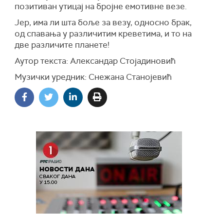
позитиван утицај на бројне емотивне везе.
Јер, има ли шта боље за везу, односно брак,
од спавања у различитим креветима, и то на
две различите планете!
Аутор текста: Александар Стојадиновић
Музички уредник: Снежана Станојевић