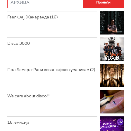
РАДИО РОКЕНРОЛЕР
РАДИО ЏУБОКС
Гаел Фај: Жакаранда (16)
РАДИО ВРТЕШКА
РАДИО ЏЕЗЕР
Disco 3000
АРХИВ
Пол Лемерл: Рани византијски хуманизам (2)
We care about disco!!!
18. емисија