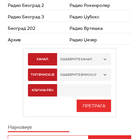
Радио Београд 2
Радио Рокенролер
Радио Београд 3
Радио Џубокс
Београд 202
Радио Вртешка
Архив
Радио Џезер
КАНАЛ:
ОДАБЕРИТЕ КАНАЛ
РАДИО БЕОГРАД 1
ТИП ЕМИСИЈЕ:
ОДАБЕРИТЕ ЕМИСИЈУ
РАДИО БЕОГРАД 2
СПОРТ
КЉУЧНА РЕЧ:
РАДИО БЕОГРАД 3
СЕРИЈА
БЕОГРАД 202
ИНФО
Најновије
РАДИО ПЛЕТЕНИЦА
ФИЛМ