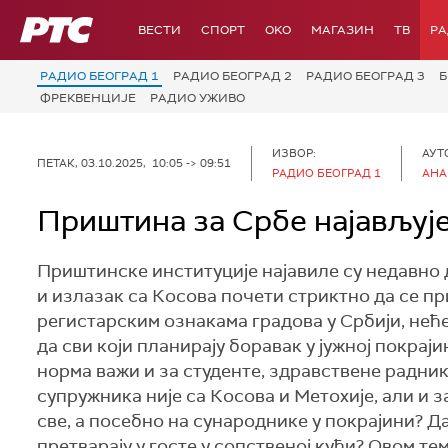
РТС
ВЕСТИ
СПОРТ
OKO
МАГАЗИН
ТВ
Р
РАДИО БЕОГРАД 1
РАДИО БЕОГРАД 2
РАДИО БЕОГРАД 3
Б
ФРЕКВЕНЦИЈЕ
РАДИО УЖИВО
ИЗВОР:
АУТ
ПЕТАК, 03.10.2025, 10:05 -> 09:51
РАДИО БЕОГРАД 1
АНА
Приштина за Србе најављуј
Приштинске институције најавиле су недавно д
и излазак са Косова почети стриктно да се при
регистарским ознакама градова у Србији, неће
да сви који планирају боравак у јужној покраји
норма важи и за студенте, здравствене радник
супружника није са Косова и Метохије, али и 
све, а посебно на сународнике у покрајини? 
претварају у госте у сопственој кући? Овом 