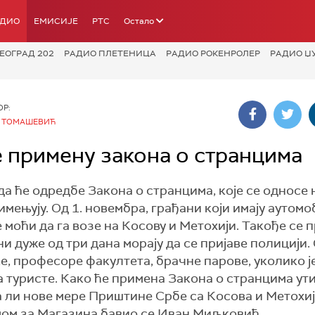
АДИО
ЕМИСИЈЕ
РТС
Остало
ЕОГРАД 202
РАДИО ПЛЕТЕНИЦА
РАДИО РОКЕНРОЛЕР
РАДИО Џ
ОР:
 ТОМАШЕВИЋ
е примену закона о странцима
а ће одредбе Закона о странцима, које се односе 
мењују. Од 1. новембра, грађани који имају аутомо
 моћи да га возе на Косову и Метохији. Такође се 
ни дуже од три дана морају да се пријаве полицији.
е, професоре факултета, брачне парове, уколико ј
за туристе. Како ће примена Закона о странцима ут
Да ли нове мере Приштине Србе са Косова и Метохи
темом за Магазина бавио се Иван Миљковић