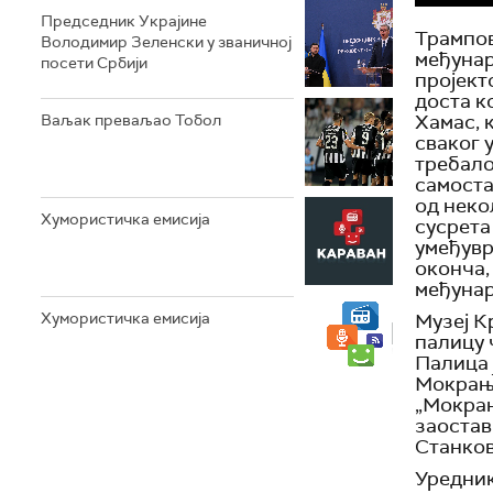
Председник Украјине
Трампов
Володимир Зеленски у званичној
међунар
посети Србији
пројект
доста к
Хамас, 
Ваљак преваљао Тобол
сваког 
требало
самоста
од неко
Хумористичка емисија
сусрета
умеђувр
оконча,
међунар
Музеј К
Хумористичка емисија
палицу 
Палица 
Мокрањч
„Мокрањ
заостав
Станко
Уредник