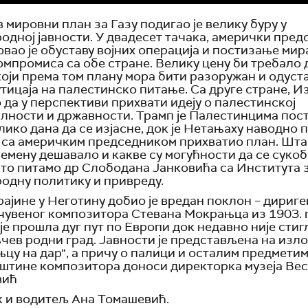
 мировни план за Газу подигао је велику буру у
одној јавности. У двадесет тачака, амерички пред
овао је обуставу војних операција и постизање мира
омпромиса са обе стране. Велику цену би требало 
који према том плану мора бити разоружан и одуст
утицаја на палестинско питање. Са друге стране, И
 да у перспективи прихвати идеју о палестинској
лности и државности. Трамп је Палестинцима пос
лико дана да се изјасне, док је Нетањаху наводно 
 са америчким председником прихватио план. Шта
емену дешавало и какве су могућности да се сукоб
 то питамо др Слободана Јанковића са Института 
одну политику и привреду.
рајине у Неготину добио је вредан поклон – дириге
чувеног композитора Стевана Мокрањца из 1903. 
је прошла дуг пут по Европи док недавно није стиг
ев родни град. Јавности је представљена на изл
цу на дар“, а причу о палици и осталим предметим
штине композитора доноси директорка музеја Ве
вић
 и водитељ Ана Томашевић.