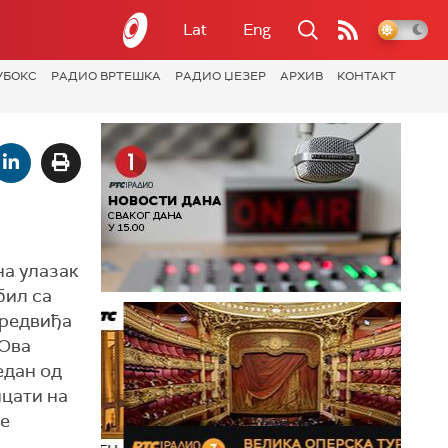
Lat
Eng
УБОКС
РАДИО ВРТЕШКА
РАДИО ЏЕЗЕР
АРХИВ
КОНТАКТ
на улазак
бил са
предвиђа
 Ова
едан од
ицати на
је