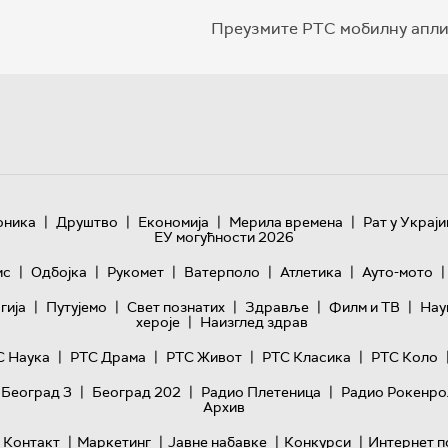
Преузмите РТС мобилну апли
|
|
|
|
оника
Друштво
Економија
Мерила времена
Рат у Украји
ЕУ могућности 2026
|
|
|
|
|
|
ис
Одбојка
Рукомет
Ватерполо
Атлетика
Ауто-мото
|
|
|
|
|
гијa
Путујемо
Свет познатих
Здравље
Филм и ТВ
Нау
|
хероје
Наизглед здрав
|
|
|
|
С Наука
РТС Драма
РТС Живот
РТС Класика
РТС Коло
|
|
|
 Београд 3
Београд 202
Радио Плетеница
Радио Рокенро
Архив
|
|
|
|
Контакт
Маркетинг
Јавне набавке
Конкурси
Интернет п