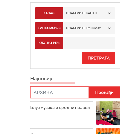
КАНАЛ:
ОДАБЕРИТЕ КАНАЛ
РАДИО БЕОГРАД 1
ТИП ЕМИСИЈЕ:
ОДАБЕРИТЕ ЕМИСИЈУ
РАДИО БЕОГРАД 2
СПОРТ
КЉУЧНА РЕЧ:
РАДИО БЕОГРАД 3
СЕРИЈА
БЕОГРАД 202
ИНФО
Најновије
РАДИО ПЛЕТЕНИЦА
ФИЛМ
РАДИО РОКЕНРОЛЕР
РАДИО ЏУБОКС
Блуз музика и сродни правци
РАДИО ВРТЕШКА
РАДИО ЏЕЗЕР