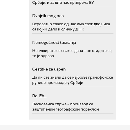
Србији, и за шта нас припрема ЕУ
Dvojnik mog oca
Вероватно свако од нас има свог двојника
са којим дели и сличну ДНК
Nemogućnost tusiranja
Не туширате се сваког дана – не стидите се,
то је здраво
Cestitke za uspeh
Да ли сте знали да се најбоље грамофонске
ручице производе у Србији
Re: Eh...
Лесковачка спржа – производ са
заштићеним географским пореклом