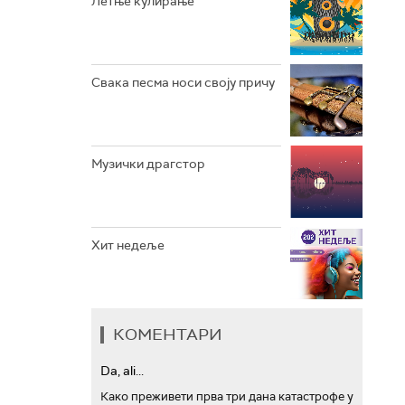
Летње кулирање
АРХИВ
Свака песма носи своју причу
Музички драгстор
Хит недеље
КОМЕНТАРИ
Da, ali...
Како преживети прва три дана катастрофе у