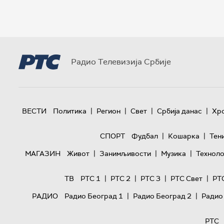
Радио Телевизија Србије
|
|
|
|
ВЕСТИ
Политика
Регион
Свет
Србија данас
Хр
|
|
СПОРТ
Фудбал
Кошарка
Тен
|
|
|
МАГАЗИН
Живот
Занимљивости
Музика
Техноло
|
|
|
|
ТВ
РТС 1
РТС 2
РТС 3
РТС Свет
РТ
|
|
РАДИО
Радио Београд 1
Радио Београд 2
Радио
РТС