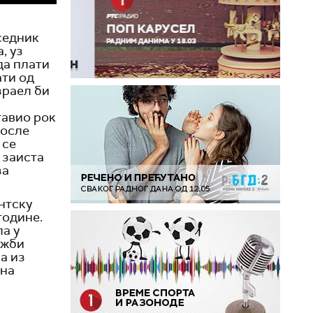
седник
, уз
да плати
ати од
зраел би
тавио рок
после
 се
 заиста
за
нтску
године.
ла у
ожби
а из
сна