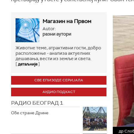
Магазин на Првом
Autor:
разни аутори
Животне теме, атрактивни гости, добро
расположење - анализа актуелних
дешавања, вести из земље и света.
[
]
детаљније
СВЕ ЕПИЗОДЕ СЕРИЈАЛА
АУДИО ПОДКАСТ
РАДИО БЕОГРАД 1
Обе стране Дрине
др Слоб