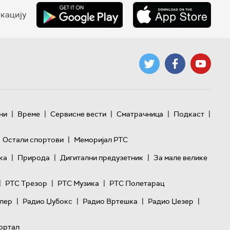
кацију
|
|
|
|
|
ни
Време
Сервисне вести
Сматрачница
Подкаст
|
Остали спортови
Меморијал РТС
|
|
|
ка
Природа
Дигитални предузетник
За мале велике
|
|
|
РТС Трезор
РТС Музика
РТС Полетарац
|
|
|
|
лер
Радио Џубокс
Радио Вртешка
Радио Џезер
ортал