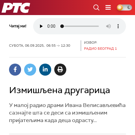
РТС
Читај ми!
ИЗВОР:
СУБОТА, 06.09.2025, 06:55 -> 12:30
РАДИО БЕОГРАД 1
Измишљена другарица
У малој радио драми Ивана Велисављевића
сазнајте шта се деси са измишљеним
пријатељима када деца одрасту...