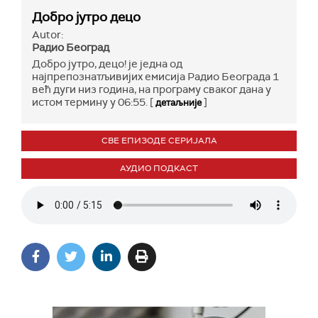
Добро јутро децо
Autor:
Радио Београд
Добро јутро, децо! је једна од
најпрепознатљивијих емисија Радио Београда 1
већ дуги низ година, на програму сваког дана у
истом термину у 06:55. [
]
детаљније
СВЕ ЕПИЗОДЕ СЕРИЈАЛА
АУДИО ПОДКАСТ