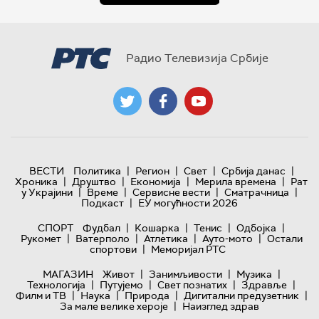
Радио Телевизија Србије
|
|
|
|
ВЕСТИ
Политика
Регион
Свет
Србија данас
|
|
|
|
Хроника
Друштво
Економија
Мерила времена
Рат
|
|
|
|
у Украјини
Време
Сервисне вести
Сматрачница
|
Подкаст
ЕУ могућности 2026
|
|
|
|
СПОРТ
Фудбал
Кошарка
Тенис
Одбојка
|
|
|
|
Рукомет
Ватерполо
Атлетика
Ауто-мото
Остали
|
спортови
Меморијал РТС
|
|
|
МАГАЗИН
Живот
Занимљивости
Музика
|
|
|
|
Технологијa
Путујемо
Свет познатих
Здравље
|
|
|
|
Филм и ТВ
Наука
Природа
Дигитални предузетник
|
За мале велике хероје
Наизглед здрав