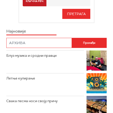
СПОРТ
КЉУЧНА РЕЧ:
РАДИО БЕОГРАД 3
СЕРИЈА
БЕОГРАД 202
ИНФО
Најновије
РАДИО ПЛЕТЕНИЦА
ФИЛМ
РАДИО РОКЕНРОЛЕР
РАДИО ЏУБОКС
Блуз музика и сродни правци
РАДИО ВРТЕШКА
РАДИО ЏЕЗЕР
Летње кулирање
АРХИВ
Свака песма носи своју причу