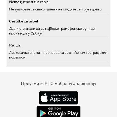
Nemogućnost tusiranja
Не туширате се сваког дана – не стидите се, то је здраво
Cestitke za uspeh
Да ли сте знали да се најбоље грамофонске ручице
производе у Србији
Re: Eh...
Лесковачка спржа – производ са заштићеним географским
пореклом
Преузмите РТС мобилну апликацију