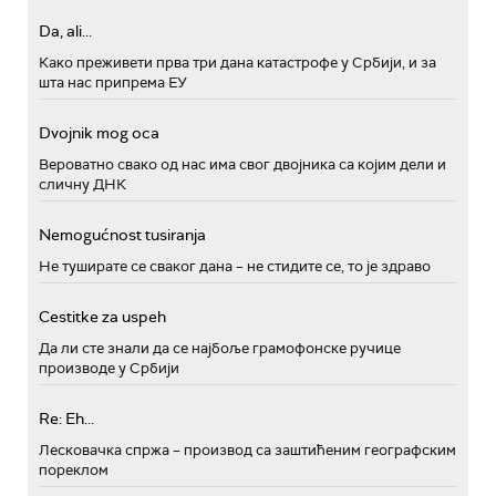
Da, ali...
Како преживети прва три дана катастрофе у Србији, и за
шта нас припрема ЕУ
Dvojnik mog oca
Вероватно свако од нас има свог двојника са којим дели и
сличну ДНК
Nemogućnost tusiranja
Не туширате се сваког дана – не стидите се, то је здраво
Cestitke za uspeh
Да ли сте знали да се најбоље грамофонске ручице
производе у Србији
Re: Eh...
Лесковачка спржа – производ са заштићеним географским
пореклом