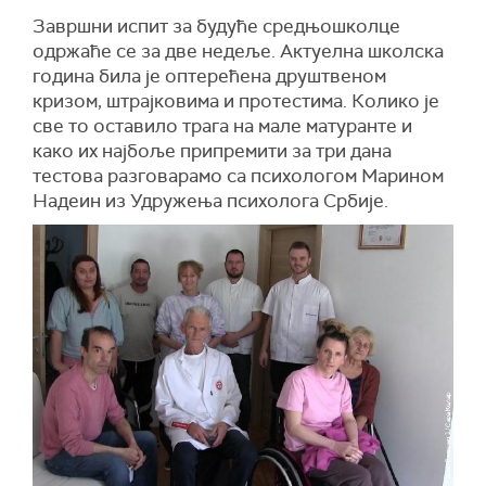
Завршни испит за будуће средњошколце
одржаће се за две недеље. Актуелна школска
година била је оптерећена друштвеном
кризом, штрајковима и протестима. Колико је
све то оставило трага на мале матуранте и
како их најбоље припремити за три дана
тестова разговарамо са психологом Марином
Надеин из Удружења психолога Србије.