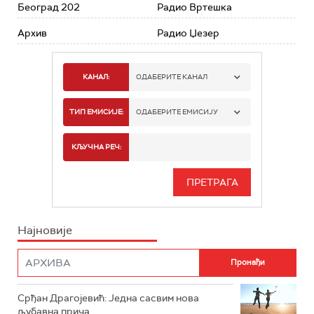
Београд 202
Радио Вртешка
Архив
Радио Џезер
КАНАЛ:
ОДАБЕРИТЕ КАНАЛ
РАДИО БЕОГРАД 1
ТИП ЕМИСИЈЕ:
ОДАБЕРИТЕ ЕМИСИЈУ
РАДИО БЕОГРАД 2
СПОРТ
КЉУЧНА РЕЧ:
РАДИО БЕОГРАД 3
СЕРИЈА
БЕОГРАД 202
ИНФО
Најновије
РАДИО ПЛЕТЕНИЦА
ФИЛМ
РАДИО РОКЕНРОЛЕР
РАДИО ЏУБОКС
Срђан Драгојевић: Једна сасвим нова
љубавна прича