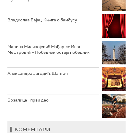
РАДИО ВРТЕШКА
РАДИО ЏЕЗЕР
Владислав Бајац: Књига о бамбусу
АРХИВ
Марина Миливојевић Мађарев: Иван
Мештровић – Победник остаје победник
Александра Јагодић: Шаптач
Брзалице - први део
КОМЕНТАРИ