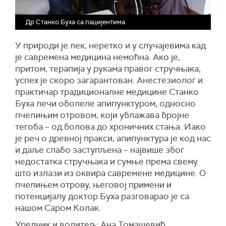
Др Станко Буха са пацијентима
У природи је лек, неретко и у случајевима кад
је савремена медицина немоћна. Ако је,
притом, терапија у рукама правог стручњака,
успех је скоро загарантован. Анестезиолог и
практичар традиционалне медицине Станко
Буха лечи оболеле апипунктуром, односно
пчелињим отровом, који ублажава бројне
тегоба – од болова до хроничних стања. Иако
је реч о древној пракси, апипунктура је код нас
и даље слабо заступљена – највише због
недостатка стручњака и сумње према свему
што излази из оквира савремене медицине. О
пчелињем отрову, његовој примени и
потенцијалу доктор Буха разговарао је са
нашом Саром Колак.
Уредник и водитељ: Ана Томашевић