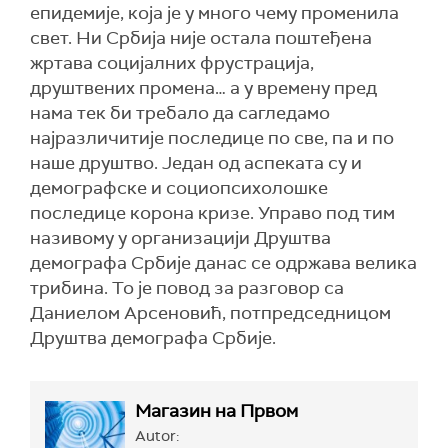
епидемије, која је у много чему променила
свет. Ни Србија није остала поштеђена
жртава социјалних фрустрација,
друштвених промена… а у времену пред
нама тек би требало да сагледамо
најразличитије последице по све, па и по
наше друштво. Један од аспеката су и
демографске и социопсихолошке
последице корона кризе. Управо под тим
називому у организацији Друштва
демографа Србије данас се одржава велика
трибина. То је повод за разговор са
Даниелом Арсеновић, потпредседницом
Друштва демографа Србије.
Магазин на Првом
Autor: