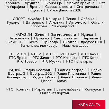
|
|
|
|
Хроника
Друштво
Економија
Мерила времена
Рат
|
|
|
|
у Украјини
Време
Сервисне вести
Сматрачница
|
Подкаст
ЕУ могућности 2026
|
|
|
|
СПОРТ
Фудбал
Кошарка
Тенис
Одбојка
|
|
|
|
Рукомет
Ватерполо
Атлетика
Ауто-мото
Остали
|
спортови
Меморијал РТС
|
|
|
МАГАЗИН
Живот
Занимљивости
Музика
|
|
|
|
Технологијa
Путујемо
Свет познатих
Здравље
|
|
|
|
Филм и ТВ
Наука
Природа
Дигитални предузетник
|
За мале велике хероје
Наизглед здрав
|
|
|
|
|
ТВ
РТС 1
РТС 2
РТС 3
РТС Свет
РТС Наука
|
|
|
|
РТС Драма
РТС Живот
РТС Класика
РТС Коло
|
|
РТС Трезор
РТС Музика
РТС Полетарац
|
|
РАДИО
Радио Београд 1
Радио Београд 2
Радио
|
|
|
Београд 3
Београд 202
Радио Плетеница
Радио
|
|
|
Рокенролер
Радио Џубокс
Радио Вртешка
Радио
|
Џезер
Архив
|
|
|
|
РТС
Контакт
Маркетинг
Јавне набавке
Конкурси
Интернет портал
МАПА САЈТА