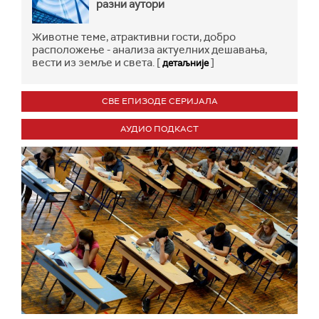
разни аутори
Животне теме, атрактивни гости, добро
расположење - анализа актуелних дешавања,
вести из земље и света. [
]
детаљније
СВЕ ЕПИЗОДЕ СЕРИЈАЛА
АУДИО ПОДКАСТ