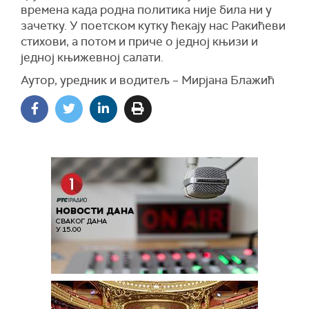
времена када родна политика није била ни у
зачетку. У поетском кутку ћекају нас Ракићеви
стихови, а потом и приче о једној књизи и
једној књижевној салати.
Аутор, уредник и водитељ – Мирјана Блажић