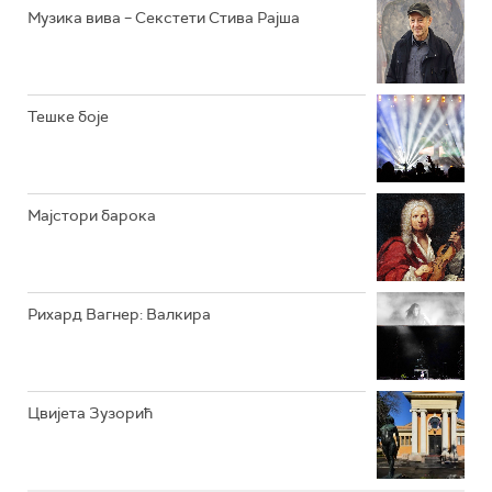
РАДИО ЏУБОКС
Музика вива – Секстети Стива Рајша
РАДИО ВРТЕШКА
РАДИО ЏЕЗЕР
Тешке боје
АРХИВ
Мајстори барока
Рихард Вагнер: Валкира
Цвијета Зузорић