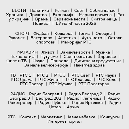
|
|
|
|
ВЕСТИ
Политика
Регион
Свет
Србија данас
|
|
|
|
Хроника
Друштво
Економија
Мерила времена
Рат
|
|
|
|
у Украјини
Време
Сервисне вести
Сматрачница
|
Подкаст
ЕУ могућности 2026
|
|
|
|
СПОРТ
Фудбал
Кошарка
Тенис
Одбојка
|
|
|
|
Рукомет
Ватерполо
Атлетика
Ауто-мото
Остали
|
спортови
Меморијал РТС
|
|
|
МАГАЗИН
Живот
Занимљивости
Музика
|
|
|
|
Технологијa
Путујемо
Свет познатих
Здравље
|
|
|
|
Филм и ТВ
Наука
Природа
Дигитални предузетник
|
За мале велике хероје
Наизглед здрав
|
|
|
|
|
ТВ
РТС 1
РТС 2
РТС 3
РТС Свет
РТС Наука
|
|
|
|
РТС Драма
РТС Живот
РТС Класика
РТС Коло
|
|
РТС Трезор
РТС Музика
РТС Полетарац
|
|
РАДИО
Радио Београд 1
Радио Београд 2
Радио
|
|
|
Београд 3
Београд 202
Радио Плетеница
Радио
|
|
|
Рокенролер
Радио Џубокс
Радио Вртешка
Радио
|
Џезер
Архив
|
|
|
|
РТС
Контакт
Маркетинг
Јавне набавке
Конкурси
Интернет портал