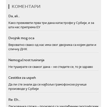
КОМЕНТАРИ
Da, ali...
Како преживети прва три дана катастрофе у Србији, и за
шта нас припрема ЕУ
Dvojnik mog oca
Вероватно свако од нас има свог двојника са којим дели и
сличну ДНК
Nemogućnost tusiranja
Не туширате се сваког дана – не стидите се, то је здраво
Cestitke za uspeh
Да ли сте знали да се најбоље грамофонске ручице
производе у Србији
Re: Eh...
Лесковачка спржа – производ са заштићеним географским