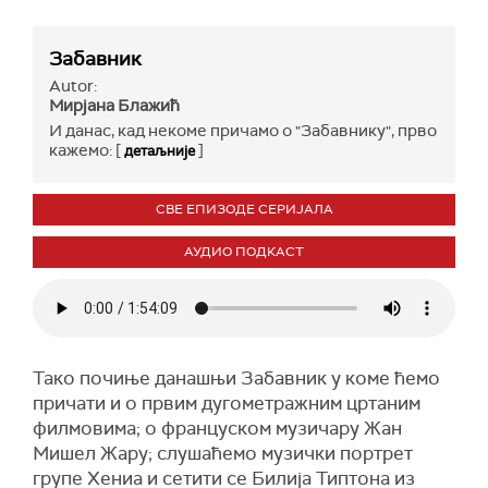
Забавник
Autor:
Мирјана Блажић
И данас, кад некоме причамо о "Забавнику", прво
кажемо: [
]
детаљније
СВЕ ЕПИЗОДЕ СЕРИЈАЛА
АУДИО ПОДКАСТ
Тако почиње данашњи Забавник у коме ћемо
причати и о првим дугометражним цртаним
филмовима; о француском музичару Жан
Мишел Жару; слушаћемо музички портрет
групе Xениа и сетити се Билија Типтона из