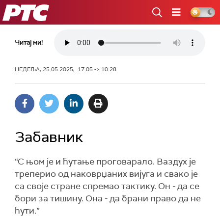
РТС
Читај ми!
НЕДЕЉА, 25.05.2025, 17:05 -> 10:28
Забавник
“С њом је и ћутање проговарало. Ваздух је
треперио од наковрџаних вијуга и свако је
са своје стране спремао тактику. Он - да се
бори за тишину. Она - да брани право да не
ћути.”