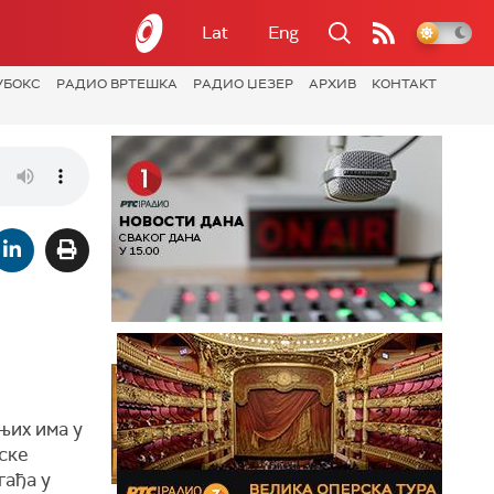
Lat
Eng
УБОКС
РАДИО ВРТЕШКА
РАДИО ЏЕЗЕР
АРХИВ
КОНТАКТ
њих има у
ске
гађа у