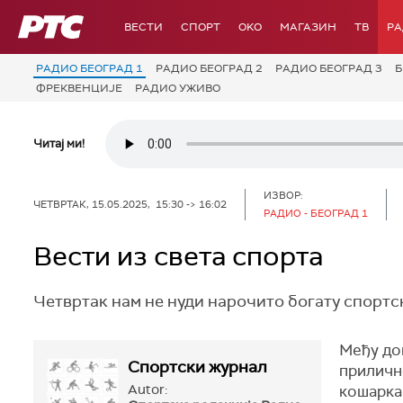
РТС
ВЕСТИ
СПОРТ
OKO
МАГАЗИН
ТВ
Р
РАДИО БЕОГРАД 1
РАДИО БЕОГРАД 2
РАДИО БЕОГРАД 3
Б
ФРЕКВЕНЦИЈЕ
РАДИО УЖИВО
Читај ми!
ИЗВОР:
ЧЕТВРТАК, 15.05.2025, 15:30 -> 16:02
РАДИО - БЕОГРАД 1
Вести из света спорта
Четвртак нам не нуди нарочито богату спортск
Међу дог
Спортски журнал
прилично
Autor:
кошаркаш