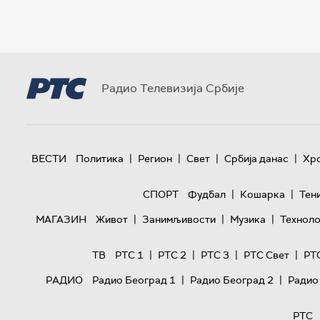
Радио Телевизија Србије
|
|
|
|
ВЕСТИ
Политика
Регион
Свет
Србија данас
Хр
|
|
СПОРТ
Фудбал
Кошарка
Тен
|
|
|
МАГАЗИН
Живот
Занимљивости
Музика
Техноло
|
|
|
|
ТВ
РТС 1
РТС 2
РТС 3
РТС Свет
РТ
|
|
РАДИО
Радио Београд 1
Радио Београд 2
Радио
РТС