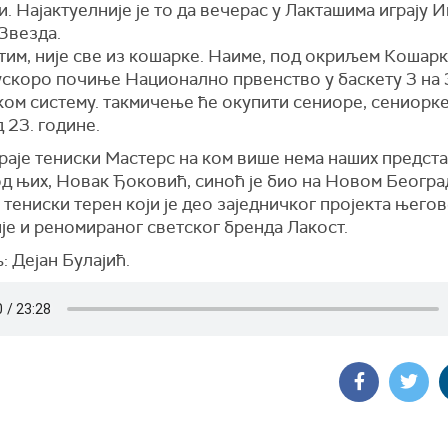
. Најактуелније је то да вечерас у Лакташима играју И
Звезда.
тим, није све из кошарке. Наиме, под окриљем Кошар
ускоро почиње Национално првенство у баскету 3 на 
ком систему. такмичење ће окупити сениоре, сениорке
 23. године.
раје тениски Мастерс на ком више нема наших предста
д њих, Новак Ђоковић, синоћ је био на Новом Београд
тениски терен који је део заједничког пројекта њего
је и реномираног светског бренда Лакост.
 Дејан Булајић.