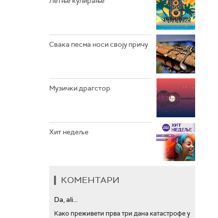
Летње кулирање
АРХИВ
Свака песма носи своју причу
Музички драгстор
Хит недеље
КОМЕНТАРИ
Da, ali...
Како преживети прва три дана катастрофе у