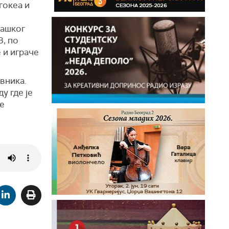
гокеа и
кашког
3, по
 и играче
вника.
у где је
ве