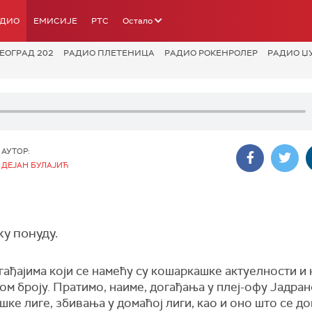
АДИО
ЕМИСИЈЕ
РТС
Остало
ЕОГРАД 202
РАДИО ПЛЕТЕНИЦА
РАДИО РОКЕНРОЛЕР
РАДИО Џ
АУТОР:
ДЕЈАН БУЛАЈИЋ
у понуду.
ађајима који се намећу су кошаркашке актуелности и 
м броју. Пратимо, наиме, догађања у плеј-офу Јадран
ке лиге, збивања у домаћој лиги, као и оно што се до