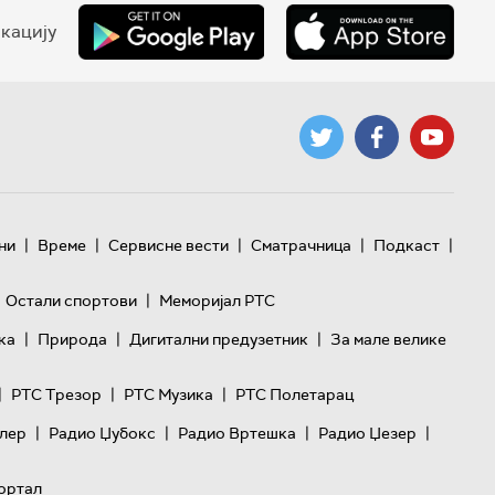
кацију
|
|
|
|
|
ни
Време
Сервисне вести
Сматрачница
Подкаст
|
Остали спортови
Меморијал РТС
|
|
|
ка
Природа
Дигитални предузетник
За мале велике
|
|
|
РТС Трезор
РТС Музика
РТС Полетарац
|
|
|
|
лер
Радио Џубокс
Радио Вртешка
Радио Џезер
ортал