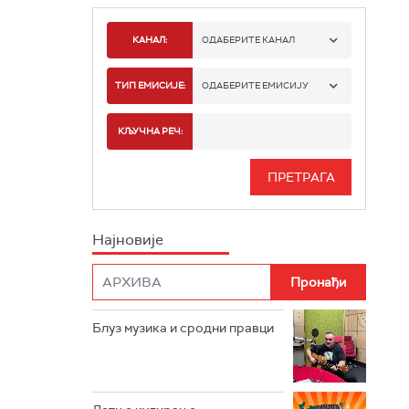
КАНАЛ:
ОДАБЕРИТЕ КАНАЛ
РАДИО БЕОГРАД 1
ТИП ЕМИСИЈЕ:
ОДАБЕРИТЕ ЕМИСИЈУ
РАДИО БЕОГРАД 2
СПОРТ
КЉУЧНА РЕЧ:
РАДИО БЕОГРАД 3
СЕРИЈА
БЕОГРАД 202
ИНФО
Најновије
РАДИО ПЛЕТЕНИЦА
ФИЛМ
РАДИО РОКЕНРОЛЕР
РАДИО ЏУБОКС
Блуз музика и сродни правци
РАДИО ВРТЕШКА
РАДИО ЏЕЗЕР