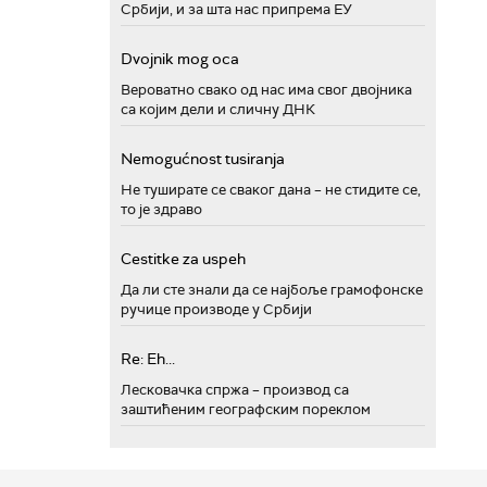
Србији, и за шта нас припрема ЕУ
Dvojnik mog oca
Вероватно свако од нас има свог двојника
са којим дели и сличну ДНК
Nemogućnost tusiranja
Не туширате се сваког дана – не стидите се,
то је здраво
Cestitke za uspeh
Да ли сте знали да се најбоље грамофонске
ручице производе у Србији
Re: Eh...
Лесковачка спржа – производ са
заштићеним географским пореклом