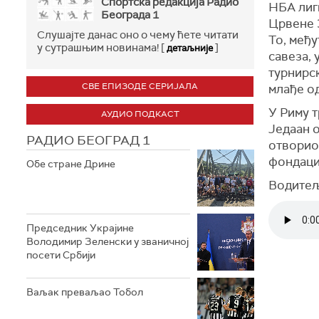
Спортска редакција Радио
НБА лиги
Београда 1
Црвене 
Слушајте данас оно о чему ћете читати
То, међу
у сутрашњим новинама! [
]
детаљније
савеза, 
турнирс
СВЕ ЕПИЗОДЕ СЕРИЈАЛА
млађе од
У Риму т
АУДИО ПОДКАСТ
Једаан о
РАДИО БЕОГРАД 1
отворио 
фондаци
Обе стране Дрине
Водитељ:
Председник Украјине
Володимир Зеленски у званичној
посети Србији
Ваљак преваљао Тобол