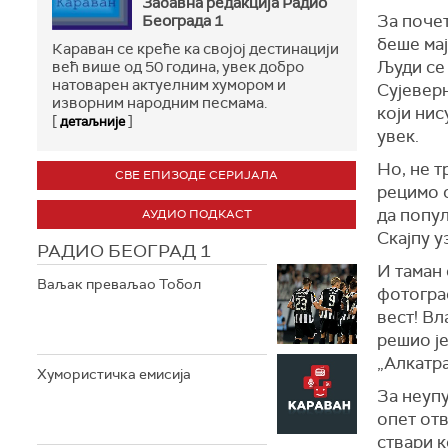
Забавна редакција Радио
За почет
Бeограда 1
беше мај
Караван се креће ка својој дестинацији
Људи се 
већ више од 50 година, увек добро
натоварен актуелним хумором и
Сујеверн
изворним народним песмама.
који нис
[
]
детаљније
увек.
Но, не т
СВЕ ЕПИЗОДЕ СЕРИЈАЛА
рецимо с
да попул
АУДИО ПОДКАСТ
Скајпу у
РАДИО БЕОГРАД 1
И таман 
Ваљак преваљао Тобол
фотогра
вест! Вл
решио је
„Алкатра
Хумористичка емисија
За неупу
опет от
ствари к