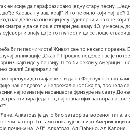
ак емисије да парафразирамо једну стару песму: „Јед
, дође Караван у ваш крај!“ И то не било који мај, већ 1
код нас деле на оне који јесу сујеверни и на оне који т
и сматрају да се лоше ствари дешавају 13. у месецу, д
у сујеверни знају да је то глупост и да се лоше ствари 
реба бити песмимиста! Живот све то некако поравна. 
лучај апликације „Скајп!“ Прошле недеље нас је потр
арни Скајп иде у пензију. Што би рекли у Америци – не
зео скалп! Скајпирали га!
смо кренули да очајавамо, и да на Фејсбук постављам
фије нашег драгог и непрежаљеног Скајпа, пронела се
асник најпознатије наранџасте фризуре на свету Дона
 да реактивира један од најпознатијих затвора на свет
з“!
ћене, Алкатраз је дуго био затвор затвореног типа, а с
ворени затвор. То само показује колико Американци 
оје почињу на „АЛ“: Алкатраз, Ал Паћино, Ал Капоне...