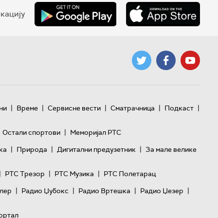
кацију
|
|
|
|
|
ни
Време
Сервисне вести
Сматрачница
Подкаст
|
Остали спортови
Меморијал РТС
|
|
|
ка
Природа
Дигитални предузетник
За мале велике
|
|
|
РТС Трезор
РТС Музика
РТС Полетарац
|
|
|
|
лер
Радио Џубокс
Радио Вртешка
Радио Џезер
ортал