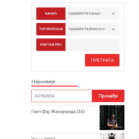
КАНАЛ:
ОДАБЕРИТЕ КАНАЛ
РАДИО БЕОГРАД 1
ТИП ЕМИСИЈЕ:
ОДАБЕРИТЕ ЕМИСИЈУ
РАДИО БЕОГРАД 2
СПОРТ
КЉУЧНА РЕЧ:
РАДИО БЕОГРАД 3
СЕРИЈА
БЕОГРАД 202
ИНФО
Најновије
РАДИО ПЛЕТЕНИЦА
ФИЛМ
РАДИО РОКЕНРОЛЕР
РАДИО ЏУБОКС
Гаел Фај: Жакаранда (16)
РАДИО ВРТЕШКА
РАДИО ЏЕЗЕР