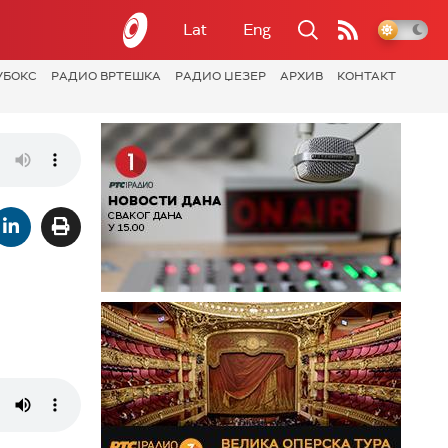
Lat
Eng
УБОКС
РАДИО ВРТЕШКА
РАДИО ЏЕЗЕР
АРХИВ
КОНТАКТ