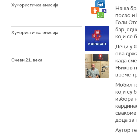
Хумористичка емисија
Наша бра
посао и 
Голи Ото
бар једн
Хумористичка емисија
који се 
Деци у Ф
ова држ
Очеви 21. века
када сме
Њихов п
време тр
Мобилне
који су 
избора н
кардина
свакоме 
дода за 
Аутор т