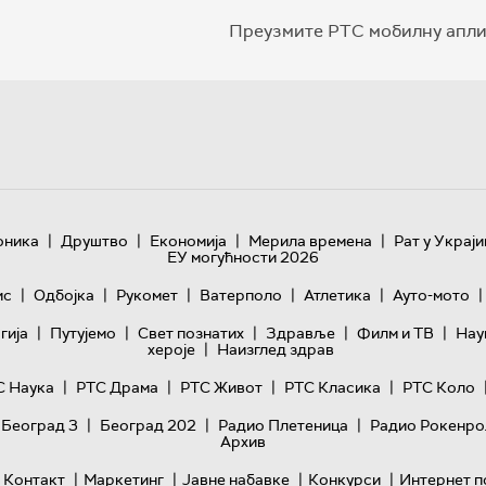
Преузмите РТС мобилну апли
|
|
|
|
оника
Друштво
Економија
Мерила времена
Рат у Украји
ЕУ могућности 2026
|
|
|
|
|
|
ис
Одбојка
Рукомет
Ватерполо
Атлетика
Ауто-мото
|
|
|
|
|
гијa
Путујемо
Свет познатих
Здравље
Филм и ТВ
Нау
|
хероје
Наизглед здрав
|
|
|
|
С Наука
РТС Драма
РТС Живот
РТС Класика
РТС Коло
|
|
|
 Београд 3
Београд 202
Радио Плетеница
Радио Рокенро
Архив
|
|
|
|
Контакт
Маркетинг
Јавне набавке
Конкурси
Интернет п