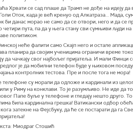
ћа Хрвати се сад плаше да Трамп не дође на идеју да 
Голи Оток, када је већ кренуо од Алкатраза... Мада, с
к би данас морао не само да се отвори, него и да се 
о четири пута, па да у њега стану сви сумњиви људи на
баве политиком.
инској неће фалити само Скајп него и остале апликаци
ава планира да својим ученицима ограничи време ток
ју да чачкају свог најбољег пријатеља. И мали Финци с
редлог је да мобилни телефон буде у њиховом поседу
ајања контролних тестова. Пре и после тога не мора!
 телефоне су морали да одложе и кардинали из целог
били у Риму на конклави. То је разумљиво. Не иде да т
овог Папе буље у телефоне и гледају нешто друго. То
лима била кардинална грешка! Ватикански одбор обећ
кога затекне на Фејсбуку, да ће се постарати да га Св
пријатеља!
екста: Миодраг Стошић