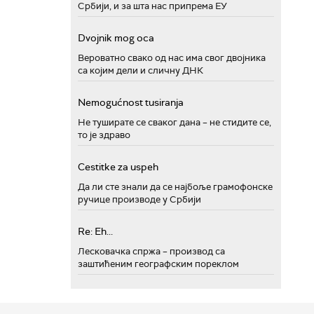
Србији, и за шта нас припрема ЕУ
Dvojnik mog oca
Вероватно свако од нас има свог двојника
са којим дели и сличну ДНК
Nemogućnost tusiranja
Не туширате се сваког дана – не стидите се,
то је здраво
Cestitke za uspeh
Да ли сте знали да се најбоље грамофонске
ручице производе у Србији
Re: Eh...
Лесковачка спржа – производ са
заштићеним географским пореклом