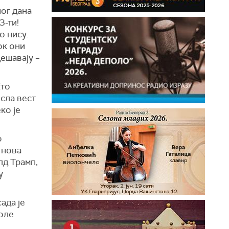
ног дана
3-ти!
о нису.
ок они
дешавају –
Ето
есла вест
ко је
о
 нова
лд Трамп,
у
ада је
воле