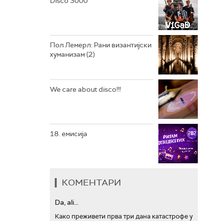
Disco 3000
АРХИВ
Пол Лемерл: Рани византијски
хуманизам (2)
We care about disco!!!
18. емисија
КОМЕНТАРИ
Da, ali...
Како преживети прва три дана катастрофе у