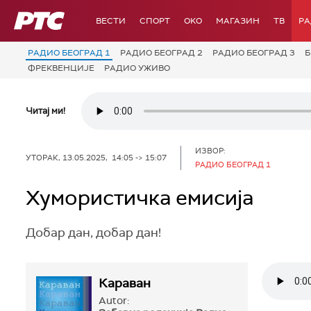
РТС
ВЕСТИ
СПОРТ
OKO
МАГАЗИН
ТВ
Р
РАДИО БЕОГРАД 1
РАДИО БЕОГРАД 2
РАДИО БЕОГРАД 3
Б
ФРЕКВЕНЦИЈЕ
РАДИО УЖИВО
Читај ми!
ИЗВОР:
УТОРАК, 13.05.2025, 14:05 -> 15:07
РАДИО БЕОГРАД 1
Хумористичка емисија
Добар дан, добар дан!
Караван
Autor: