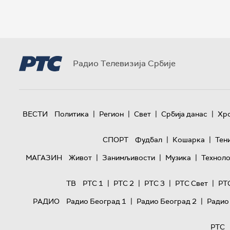
Радио Телевизија Србије
|
|
|
|
ВЕСТИ
Политика
Регион
Свет
Србија данас
Хр
|
|
СПОРТ
Фудбал
Кошарка
Тен
|
|
|
МАГАЗИН
Живот
Занимљивости
Музика
Техноло
|
|
|
|
ТВ
РТС 1
РТС 2
РТС 3
РТС Свет
РТ
|
|
РАДИО
Радио Београд 1
Радио Београд 2
Радио
РТС