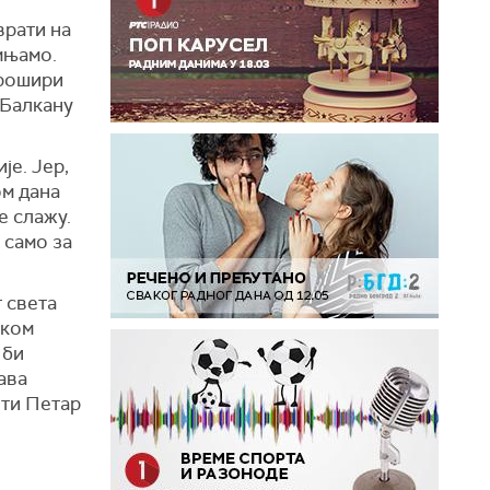
врати на
умњамо.
прошири
 Балкану
је. Јер,
ом дана
е слажу.
 само за
 света
оком
 би
ава
ети Петар