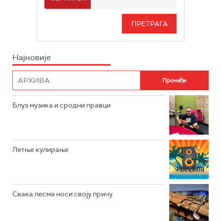
РАДИО БЕОГРАД 3
СЕРИЈА
БЕОГРАД 202
ИНФО
Најновије
РАДИО ПЛЕТЕНИЦА
ФИЛМ
РАДИО РОКЕНРОЛЕР
РАДИО ЏУБОКС
Блуз музика и сродни правци
РАДИО ВРТЕШКА
РАДИО ЏЕЗЕР
Летње кулирање
АРХИВ
Свака песма носи своју причу