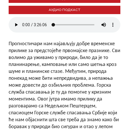
АУДИО ПОДКАСТ
Прогностичари нам најављују добре временске
прилике за предстојеће првомајске празнике. Сви
волимо да уживамо у природи, било да је то
планинарење, камповање или само шетња кроз
шуме и планинске стазе. Међутим, природа
понекад може бити непредвидива, а непажња
може довести до озбиљних проблема. Горска
служба спасавања је ту да помогне у кризним
моментима. Овог јутра имамо прилику да
разговарамо са Недељком Пештерцем,
спасиоцем Горске службе спасавања Србије који
ће нам објаснити шта све треба да знамо како би
боравак у природи био сигуран и отао у лепом