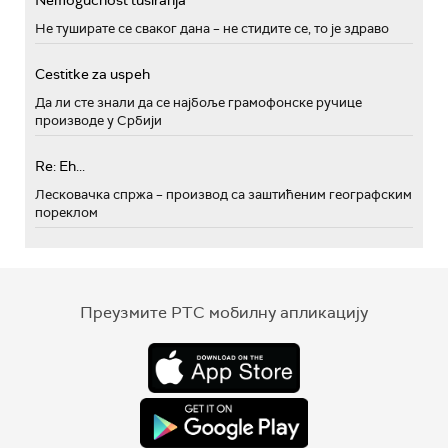
Nemogućnost tusiranja
Не туширате се сваког дана – не стидите се, то је здраво
Cestitke za uspeh
Да ли сте знали да се најбоље грамофонске ручице
производе у Србији
Re: Eh...
Лесковачка спржа – производ са заштићеним географским
пореклом
Преузмите РТС мобилну апликацију