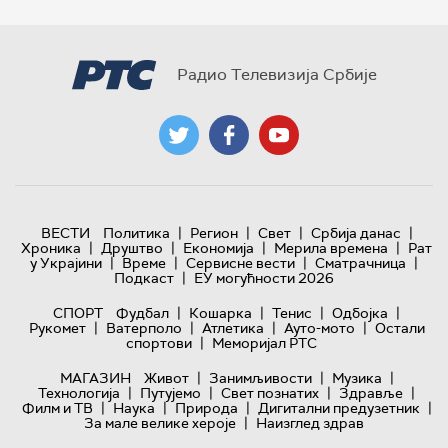
Радио Телевизија Србије
|
|
|
|
ВЕСТИ
Политика
Регион
Свет
Србија данас
|
|
|
|
Хроника
Друштво
Економија
Мерила времена
Рат
|
|
|
|
у Украјини
Време
Сервисне вести
Сматрачница
|
Подкаст
ЕУ могућности 2026
|
|
|
|
СПОРТ
Фудбал
Кошарка
Тенис
Одбојка
|
|
|
|
Рукомет
Ватерполо
Атлетика
Ауто-мото
Остали
|
спортови
Меморијал РТС
|
|
|
МАГАЗИН
Живот
Занимљивости
Музика
|
|
|
|
Технологијa
Путујемо
Свет познатих
Здравље
|
|
|
|
Филм и ТВ
Наука
Природа
Дигитални предузетник
|
За мале велике хероје
Наизглед здрав