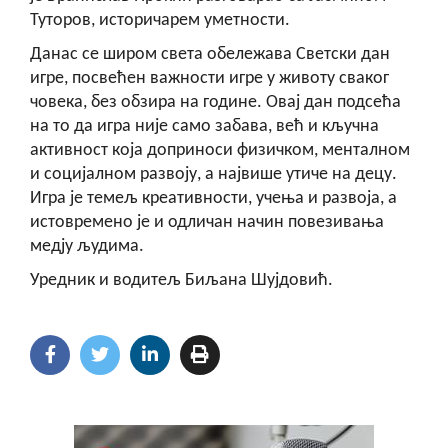
Туторов, историчарем уметности.
Данас се широм света обележава Светски дан
игре, посвећен важности игре у животу сваког
човека, без обзира на године. Овај дан подсећа
на то да игра није само забава, већ и кључна
активност која доприноси физичком, менталном
и социјалном развоју, а највише утиче на децу.
Игра је темељ креативности, учења и развоја, а
истовремено је и одличан начин повезивања
медју људима.
Уредник и водитељ Биљана Шујдовић.