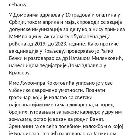
сећању.
У Домовима здравља у 10 градова и општина у
Србији, током априла и маја, спроводи се акција
допунске имунизације за децу која нису примила
ММР вакцину. Акцијом су обухваћена деца
рођена од 2019. до 2023. године. Како протиче
вакцинација у Краљеву, проверавао је Ратко
Бечки и разговарао са др Наташом Миленковић,
начелницом педијатрије Дома здравља у
Краљеву.
Име Љубомира Кокотовића уписано је у све
уџбенике савремене уметности. Познати
графичар, који је излагао са светски
најпознатијим именима сликарства, и поред
бројних путовања и запажене каријере у другим
земљама, остао је везан за родни Банат.
Зрењанин га се сећа посебном изложбом о којој
је Бранислав Прокић разговарао са Јасмином