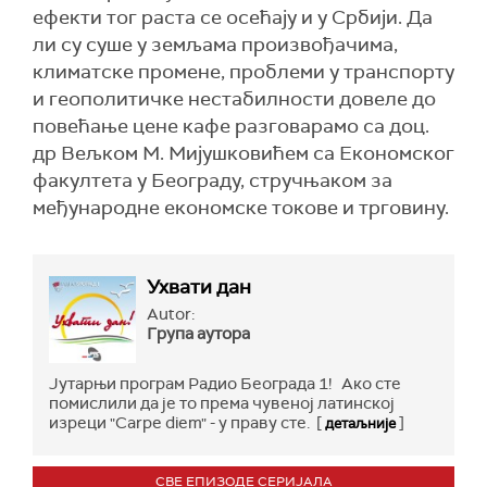
ефекти тог раста се осећају и у Србији. Да
ли су суше у земљама произвођачима,
климатске промене, проблеми у транспорту
и геополитичке нестабилности довеле до
повећање цене кафе разговарамо са доц.
др Вељком М. Мијушковићем са Економског
факултета у Београду, стручњаком за
међународне економске токове и трговину.
Ухвати дан
Autor:
Група аутора
Јутарњи програм Радио Београда 1! Ако сте
помислили да је то према чувеној латинској
изреци "Carpe diem" - у праву сте. [
]
детаљније
СВЕ ЕПИЗОДЕ СЕРИЈАЛА