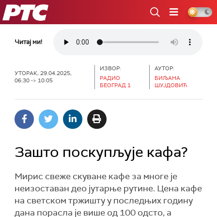
РТС
Читај ми!
ИЗВОР:
АУТОР:
УТОРАК, 29.04.2025,
РАДИО
БИЉАНА
06:30 -> 10:05
БЕОГРАД 1
ШУЈДОВИЋ
Зашто поскупљује кафа?
Мирис свеже скуване кафе за многе је
неизоставан део јутарње рутине. Цена кафе
на светском тржишту у последњих годину
дана порасла је више од 100 одсто, а