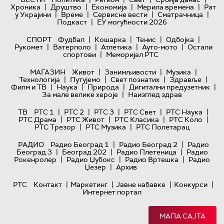
|
|
|
|
Хроника
Друштво
Економија
Мерила времена
Рат
|
|
|
|
у Украјини
Време
Сервисне вести
Сматрачница
|
Подкаст
ЕУ могућности 2026
|
|
|
|
СПОРТ
Фудбал
Кошарка
Тенис
Одбојка
|
|
|
|
Рукомет
Ватерполо
Атлетика
Ауто-мото
Остали
|
спортови
Меморијал РТС
|
|
|
МАГАЗИН
Живот
Занимљивости
Музика
|
|
|
|
Технологијa
Путујемо
Свет познатих
Здравље
|
|
|
|
Филм и ТВ
Наука
Природа
Дигитални предузетник
|
За мале велике хероје
Наизглед здрав
|
|
|
|
|
ТВ
РТС 1
РТС 2
РТС 3
РТС Свет
РТС Наука
|
|
|
|
РТС Драма
РТС Живот
РТС Класика
РТС Коло
|
|
РТС Трезор
РТС Музика
РТС Полетарац
|
|
РАДИО
Радио Београд 1
Радио Београд 2
Радио
|
|
|
Београд 3
Београд 202
Радио Плетеница
Радио
|
|
|
Рокенролер
Радио Џубокс
Радио Вртешка
Радио
|
Џезер
Архив
|
|
|
|
РТС
Контакт
Маркетинг
Јавне набавке
Конкурси
Интернет портал
МАПА САЈТА