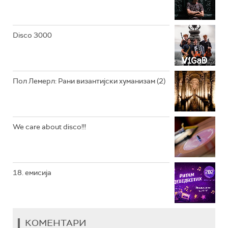
РАДИО ВРТЕШКА
РАДИО ЏЕЗЕР
Disco 3000
АРХИВ
Пол Лемерл: Рани византијски хуманизам (2)
We care about disco!!!
18. емисија
КОМЕНТАРИ