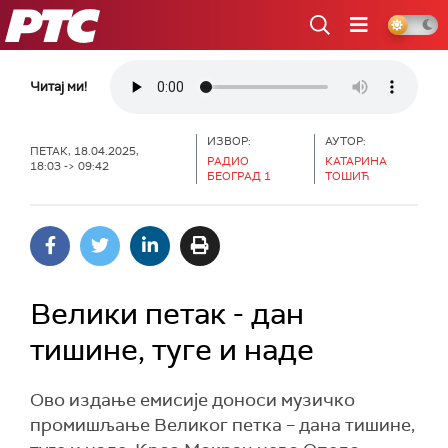
РТС
Читај ми!
ИЗВОР:
АУТОР:
ПЕТАК, 18.04.2025,
РАДИО
КАТАРИНА
18:03 -> 09:42
БЕОГРАД 1
ТОШИЋ
Велики петак - дан
тишине, туге и наде
Ово издање емисије доноси музичко
промишљање Великог петка – дана тишине,