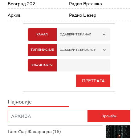
Београд 202
Радио Вртешка
Архив
Радио Џезер
КАНАЛ:
ОДАБЕРИТЕ КАНАЛ
РАДИО БЕОГРАД 1
ТИП ЕМИСИЈЕ:
ОДАБЕРИТЕ ЕМИСИЈУ
РАДИО БЕОГРАД 2
СПОРТ
КЉУЧНА РЕЧ:
РАДИО БЕОГРАД 3
СЕРИЈА
БЕОГРАД 202
ИНФО
Најновије
РАДИО ПЛЕТЕНИЦА
ФИЛМ
РАДИО РОКЕНРОЛЕР
РАДИО ЏУБОКС
Гаел Фај: Жакаранда (16)