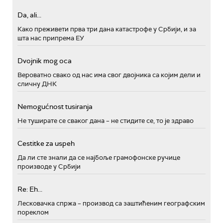
Da, ali...
Како преживети прва три дана катастрофе у Србији, и за
шта нас припрема ЕУ
Dvojnik mog oca
Вероватно свако од нас има свог двојника са којим дели и
сличну ДНК
Nemogućnost tusiranja
Не туширате се сваког дана – не стидите се, то је здраво
Cestitke za uspeh
Да ли сте знали да се најбоље грамофонске ручице
производе у Србији
Re: Eh...
Лесковачка спржа – производ са заштићеним географским
пореклом