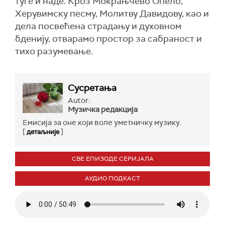
туге и наде. Кроз Мокрањчево Опело,
Херувимску песму, Молитву Давидову, као и
дела посвећена страдању и духовном
бденију, отварамо простор за сабраност и
тихо разумевање.
Сусретања
Autor:
Музичка редакција
Емисија за оне који воле уметничку музику.
[
]
детаљније
СВЕ ЕПИЗОДЕ СЕРИЈАЛА
АУДИО ПОДКАСТ