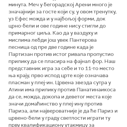
минута. Меч у бегорадској Арени много је
значајнији за госте који су, у овом тренутку,
уз Ефес можда и у најбољој форми, док
црно-бели и ове године нису стигли до
примарног циља. Као да у ваздуху и
мислима лебди још увек Пантерова
песница од пре две године када је
Партизан против истог ривала пропустио
прилику да се пласира на фајнал фор. Наш
представник игра за себе и то 11-то место
ња крају, прво испод црте које означава
пласман у плеј-ин. Црвена звезда сутра у
Атини има прилику против Панатинаикоса
да се, можда, докопа и деветог места које
значи домаћинство у плеј-ину против
Париза, али највероватније је да ће Париз и
црвено-бели у граду светлости играти ту
прву квалификациону утакмицу за