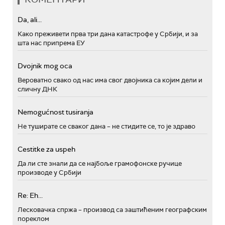
Da, ali...
Како преживети прва три дана катастрофе у Србији, и за
шта нас припрема ЕУ
Dvojnik mog oca
Вероватно свако од нас има свог двојника са којим дели и
сличну ДНК
Nemogućnost tusiranja
Не туширате се сваког дана – не стидите се, то је здраво
Cestitke za uspeh
Да ли сте знали да се најбоље грамофонске ручице
производе у Србији
Re: Eh...
Лесковачка спржа – производ са заштићеним географским
пореклом