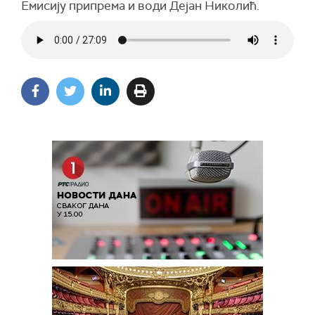
Емисију припрема и води Дејан Николић.