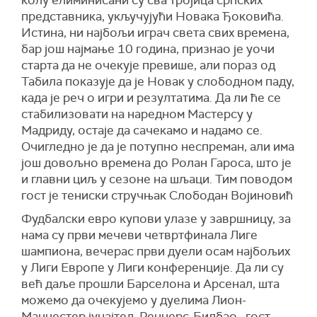
колу елиминисани су сва тројица српских
представника, укључујући Новака Ђоковића.
Истина, ни најбољи играч света свих времена,
бар још најмање 10 година, признао је уочи
старта да не очекује превише, али пораз од
Табила показује да је Новак у слободном паду,
када је реч о игри и резултатима. Да ли ће се
стабилизовати на наредном Мастерсу у
Мадриду, остаје да сачекамо и надамо се.
Очигледно је да је потупно неспреман, али има
још довољно времена до Ролан Гароса, што је
и главни циљ у сезоне на шљаци. Тим поводом
гост је тениски стручњак Слободан Војиновић
Фудбалски евро купови улазе у завршницу, за
нама су први мечеви четвртфинала Лиге
шампиона, вечерас први дуели осам најбољих
у Лиги Европе у Лиги конференције. Да ли су
већ даље прошли Барселона и Арсенал, шта
можемо да очекујемо у дуелима Лион-
Манчестер јунајтед, Ренџерс-Билбао...гост