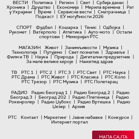
|
|
|
|
ВЕСТИ
Политика
Регион
Свет
Србија данас
|
|
|
|
Хроника
Друштво
Економија
Мерила времена
Рат
|
|
|
|
у Украјини
Време
Сервисне вести
Сматрачница
|
Подкаст
ЕУ могућности 2026
|
|
|
|
СПОРТ
Фудбал
Кошарка
Тенис
Одбојка
|
|
|
|
Рукомет
Ватерполо
Атлетика
Ауто-мото
Остали
|
спортови
Меморијал РТС
|
|
|
МАГАЗИН
Живот
Занимљивости
Музика
|
|
|
|
Технологијa
Путујемо
Свет познатих
Здравље
|
|
|
|
Филм и ТВ
Наука
Природа
Дигитални предузетник
|
За мале велике хероје
Наизглед здрав
|
|
|
|
|
ТВ
РТС 1
РТС 2
РТС 3
РТС Свет
РТС Наука
|
|
|
|
РТС Драма
РТС Живот
РТС Класика
РТС Коло
|
|
РТС Трезор
РТС Музика
РТС Полетарац
|
|
РАДИО
Радио Београд 1
Радио Београд 2
Радио
|
|
|
Београд 3
Београд 202
Радио Плетеница
Радио
|
|
|
Рокенролер
Радио Џубокс
Радио Вртешка
Радио
|
Џезер
Архив
|
|
|
|
РТС
Контакт
Маркетинг
Јавне набавке
Конкурси
Интернет портал
МАПА САЈТА