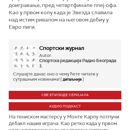
доигравање, пред четвртфинале плеј-офа.
Као у првом колу када је Звезда славила
над истим ривалом на његовом дебиу у
Евро лиги.
Спортски журнал
Autor:
Спортска редакција Радио Београда
1
Слушајте данас оно о чему ћете читати у
сутрашњим новинама! [
]
детаљније
СВЕ ЕПИЗОДЕ СЕРИЈАЛА
АУДИО ПОДКАСТ
На тениском мастерсу у Монте Карлу потпуни
дебакл наших играча. Као ретко када у првом