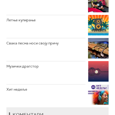
РАДИО ВРТЕШКА
РАДИО ЏЕЗЕР
Летње кулирање
АРХИВ
Свака песма носи своју причу
Музички драгстор
Хит недеље
КОМЕНТАРИ