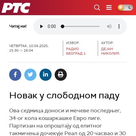
РТС
Читај ми!
ИЗВОР:
АУТОР:
ЧЕТВРТАК, 10.04.2025,
РАДИО
ДЕЈАН
15:30 -> 16:04
БЕОГРАД 1
НИКОЛИЋ
Новак у слободном паду
Ова седмица доноси и мечеве последњег,
34-ог кола кошаркашке Евро лиге.
Партизан на опроштају од елитног
такмичења дочекује Реал од 20 часвао и 30