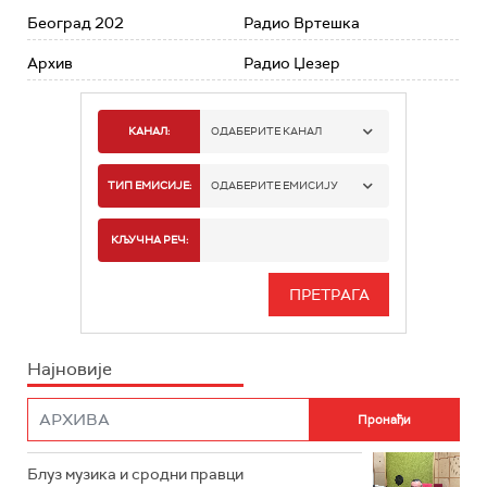
Београд 202
Радио Вртешка
Архив
Радио Џезер
КАНАЛ:
ОДАБЕРИТЕ КАНАЛ
РАДИО БЕОГРАД 1
ТИП ЕМИСИЈЕ:
ОДАБЕРИТЕ ЕМИСИЈУ
РАДИО БЕОГРАД 2
СПОРТ
КЉУЧНА РЕЧ:
РАДИО БЕОГРАД 3
СЕРИЈА
БЕОГРАД 202
ИНФО
Најновије
РАДИО ПЛЕТЕНИЦА
ФИЛМ
РАДИО РОКЕНРОЛЕР
РАДИО ЏУБОКС
Блуз музика и сродни правци