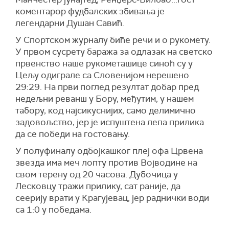
коментарор фудбалских збивања је
легендарни Душан Савић.
У Спортском журналу биће речи и о рукомету.
У првом сусрету баража за одлазак на светско
првенство наше рукометашице синоћ су у
Цељу одиграле са Словенијом нерешено
29:29. На први поглед резултат добар пред
недељни реванш у Бору, међутим, у нашем
табору, код најсикуснијих, само делимично
задовољство, јер је испуштена лепа прилика
да се победи на гостовању.
У полуфиналу одбојкашког плеј офа Црвена
звезда има меч лопту против Војводине на
свом терену од 20 часова. Дубочица у
Лесковцу тражи прилику, сат раније, да
сеерију врати у Крагујевац, јер раднички води
са 1:0 у победама.