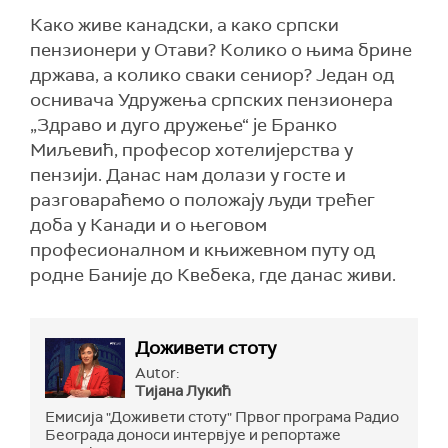
Како живе канадски, а како српски
пензионери у Отави? Колико о њима брине
држава, а колико сваки сениор? Један од
оснивача Удружења српских пензионера
„Здраво и дуго дружење“ је Бранко
Миљевић, професор хотелијерства у
пензији. Данас нам долази у госте и
разговараћемо о положају људи трећег
доба у Канади и о његовом
професионалном и књижевном путу од
родне Баније до Квебека, где данас живи.
Доживети стоту
Autor:
Тијана Лукић
Емисија "Доживети стоту" Првог програма Радио
Београда доноси интервјуе и репортаже