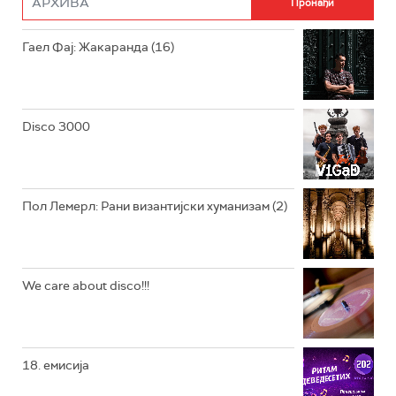
РАДИО ЏУБОКС
Гаел Фај: Жакаранда (16)
РАДИО ВРТЕШКА
РАДИО ЏЕЗЕР
Disco 3000
АРХИВ
Пол Лемерл: Рани византијски хуманизам (2)
We care about disco!!!
18. емисија