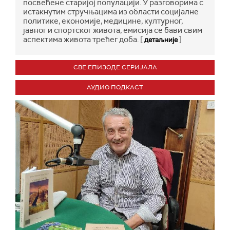
посвећене старијој популацији. У разговорима с
истакнутим стручњацима из области социјалне
политике, економије, медицине, културног,
јавног и спортског живота, емисија се бави свим
аспектима живота трећег доба. [
]
детаљније
СВЕ ЕПИЗОДЕ СЕРИЈАЛА
АУДИО ПОДКАСТ