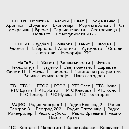
|
|
|
|
ВЕСТИ
Политика
Регион
Свет
Србија данас
|
|
|
|
Хроника
Друштво
Економија
Мерила времена
Рат
|
|
|
|
у Украјини
Време
Сервисне вести
Сматрачница
|
Подкаст
ЕУ могућности 2026
|
|
|
|
СПОРТ
Фудбал
Кошарка
Тенис
Одбојка
|
|
|
|
Рукомет
Ватерполо
Атлетика
Ауто-мото
Остали
|
спортови
Меморијал РТС
|
|
|
МАГАЗИН
Живот
Занимљивости
Музика
|
|
|
|
Технологијa
Путујемо
Свет познатих
Здравље
|
|
|
|
Филм и ТВ
Наука
Природа
Дигитални предузетник
|
За мале велике хероје
Наизглед здрав
|
|
|
|
|
ТВ
РТС 1
РТС 2
РТС 3
РТС Свет
РТС Наука
|
|
|
|
РТС Драма
РТС Живот
РТС Класика
РТС Коло
|
|
РТС Трезор
РТС Музика
РТС Полетарац
|
|
РАДИО
Радио Београд 1
Радио Београд 2
Радио
|
|
|
Београд 3
Београд 202
Радио Плетеница
Радио
|
|
|
Рокенролер
Радио Џубокс
Радио Вртешка
Радио
|
Џезер
Архив
|
|
|
|
РТС
Контакт
Маркетинг
Јавне набавке
Конкурси