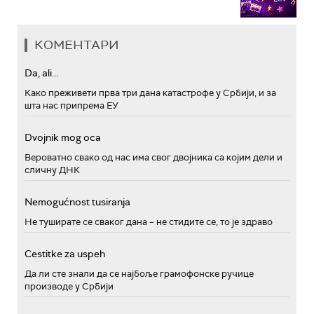
КОМЕНТАРИ
Da, ali...
Како преживети прва три дана катастрофе у Србији, и за
шта нас припрема ЕУ
Dvojnik mog oca
Вероватно свако од нас има свог двојника са којим дели и
сличну ДНК
Nemogućnost tusiranja
Не туширате се сваког дана – не стидите се, то је здраво
Cestitke za uspeh
Да ли сте знали да се најбоље грамофонске ручице
производе у Србији