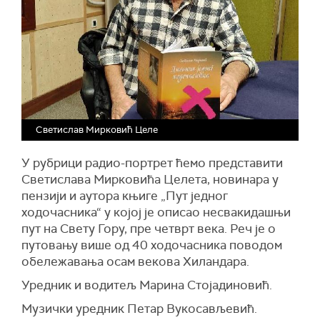
Светислав Мирковић Целе
У рубрици радио-портрет ћемо представити
Светислава Мирковића Целета, новинара у
пензији и аутора књиге „Пут једног
ходочасника“ у којој је описао несвакидашњи
пут на Свету Гору, пре четврт века. Реч је о
путовању више од 40 ходочасника поводом
обележавања осам векова Хиландара.
Уредник и водитељ Марина Стојадиновић.
Музички уредник Петар Вукосављевић.