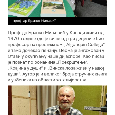
проф. др Бранко Миљевић
Проф. др Бранко Миљевић у Канади живи од
1970. године где је више од три деценије био
професор на престижном „ Algonquin Collegu“
и тамо дочекао пензију. Веома је ангажован у
Отави у окупљању наше дијаспоре. Као писац
је познат по романима „Прекрштење“,
„Крајина у души“ и „Винска лоза живи у нашој
души“. Аутор је и великог броја стручних књига
и уџбеника из области хотелијерства.