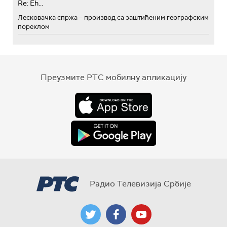
Re: Eh...
Лесковачка спржа – производ са заштићеним географским
пореклом
Преузмите РТС мобилну апликацију
Радио Телевизија Србије