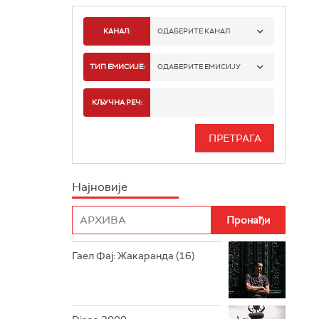
КАНАЛ:
ОДАБЕРИТЕ КАНАЛ
РАДИО БЕОГРАД 1
ТИП ЕМИСИЈЕ:
ОДАБЕРИТЕ ЕМИСИЈУ
РАДИО БЕОГРАД 2
СПОРТ
КЉУЧНА РЕЧ:
РАДИО БЕОГРАД 3
СЕРИЈА
БЕОГРАД 202
ИНФО
Најновије
РАДИО ПЛЕТЕНИЦА
ФИЛМ
РАДИО РОКЕНРОЛЕР
РАДИО ЏУБОКС
Гаел Фај: Жакаранда (16)
РАДИО ВРТЕШКА
РАДИО ЏЕЗЕР