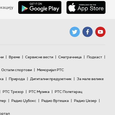
кацију
|
|
|
|
|
ни
Време
Сервисне вести
Сматрачница
Подкаст
|
Остали спортови
Меморијал РТС
|
|
|
ка
Природа
Дигитални предузетник
За мале велике
|
|
|
РТС Трезор
РТС Музика
РТС Полетарац
|
|
|
|
лер
Радио Џубокс
Радио Вртешка
Радио Џезер
ортал