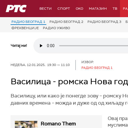
РТС
ВЕСТИ
СПОРТ
OKO
МАГАЗИН
ТВ
Р
РАДИО БЕОГРАД 1
РАДИО БЕОГРАД 2
РАДИО БЕОГРАД 3
Б
ФРЕКВЕНЦИЈЕ
РАДИО УЖИВО
Читај ми!
ИЗВОР:
НЕДЕЉА, 12.01.2025, 19:30 -> 11:10
РАДИО БЕОГРАД 1
Василица - ромска Нова го
Василицу, или како је понегде зову – ромску 
давних времена – можда и дуже од од хиљаду г
Овај пр
Romano Them
муслиман