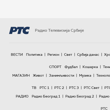
Радио Телевизија Србије
|
|
|
|
ВЕСТИ
Политика
Регион
Свет
Србија данас
Хр
|
|
СПОРТ
Фудбал
Кошарка
Тен
|
|
|
МАГАЗИН
Живот
Занимљивости
Музика
Техноло
|
|
|
|
ТВ
РТС 1
РТС 2
РТС 3
РТС Свет
РТ
|
|
РАДИО
Радио Београд 1
Радио Београд 2
Радио
РТС