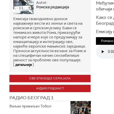
Autor:
Међутим,
Ромска редакција
обичаји 
Како се 
Емисија свакодневно доноси
Београду
најважније вести из земље и света на
ромском и српском језику. Бави се
Емисију
темама из живота Рома, приказујући
напоре и мере које се предузимају за
Романо 
еманципацију и интеграцију ове,
највеће европске мањинске заједнице.
Преноси актуелности везане за Роме и
на специфичан начин сензибилише
јавност за проблеме ове популације.
[
]
детаљније
СВЕ ЕПИЗОДЕ СЕРИЈАЛА
АУДИО ПОДКАСТ
РАДИО БЕОГРАД 1
Ваљак преваљао Тобол