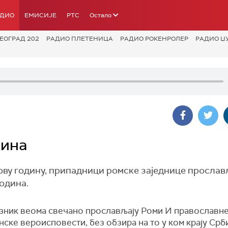
АДИО
ЕМИСИЈЕ
РТС
Остало
ЕОГРАД 202
РАДИО ПЛЕТЕНИЦА
РАДИО РОКЕНРОЛЕР
РАДИО Џ
дина
Нову годину, припадници ромске заједнице прослав
одина.
азник веома свечано прослављају Роми И православн
ске вероисповести, без обзира на то у ком крају Срб