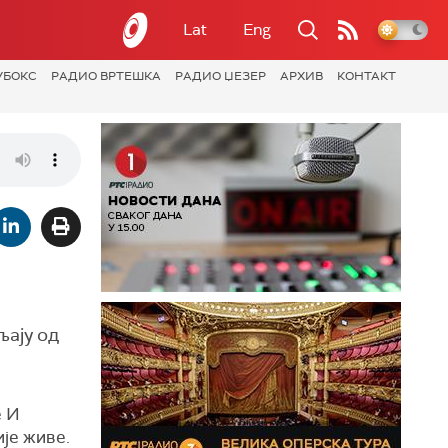
Lat
Eng
УБОКС
РАДИО ВРТЕШКА
РАДИО ЏЕЗЕР
АРХИВ
КОНТАКТ
љају од
е И
ије живе.