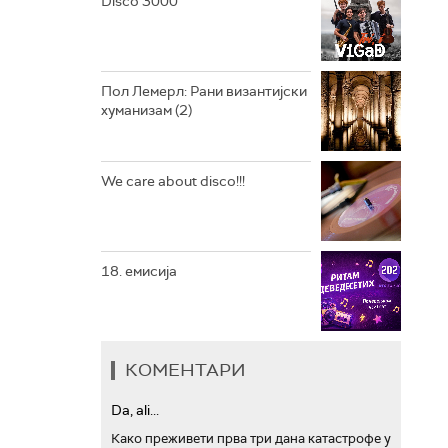
Disco 3000
АРХИВ
Пол Лемерл: Рани византијски
хуманизам (2)
We care about disco!!!
18. емисија
КОМЕНТАРИ
Da, ali...
Како преживети прва три дана катастрофе у