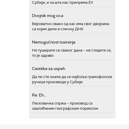
Србији, и за шта нас припрема ЕУ
Dvojnik mog oca
Вероватно свако од нас има свог двојника
са којим дели и сличну ДНК
Nemogućnost tusiranja
Не туширате се сваког дана – не стидите се,
то је здраво
Cestitke za uspeh
Да ли сте знали да се најбоље грамофонске
ручице производе у Србији
Re: Eh...
Лесковачка спржа – производ са
заштићеним географским пореклом