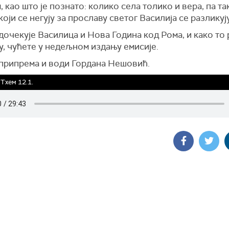
 као што је познато: колико села толико и вера, па та
који се негују за прославу светог Василија се разликују
дочекује Василица и Нова Година код Рома, и како то 
, чућете у недељном издању емисије.
 припрема и води Гордана Нешовић.
Тхем 12.1.