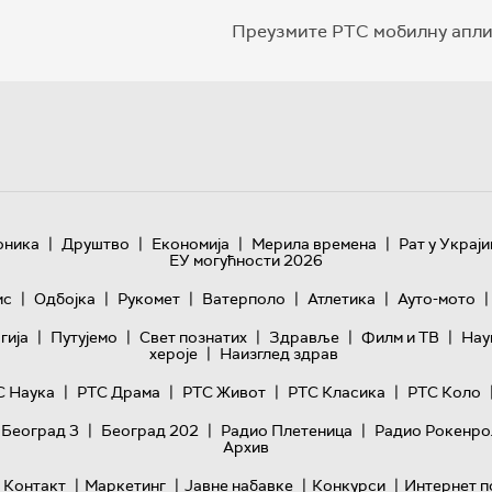
Преузмите РТС мобилну апли
|
|
|
|
оника
Друштво
Економија
Мерила времена
Рат у Украји
ЕУ могућности 2026
|
|
|
|
|
|
ис
Одбојка
Рукомет
Ватерполо
Атлетика
Ауто-мото
|
|
|
|
|
гијa
Путујемо
Свет познатих
Здравље
Филм и ТВ
Нау
|
хероје
Наизглед здрав
|
|
|
|
С Наука
РТС Драма
РТС Живот
РТС Класика
РТС Коло
|
|
|
 Београд 3
Београд 202
Радио Плетеница
Радио Рокенро
Архив
|
|
|
|
Контакт
Маркетинг
Јавне набавке
Конкурси
Интернет п