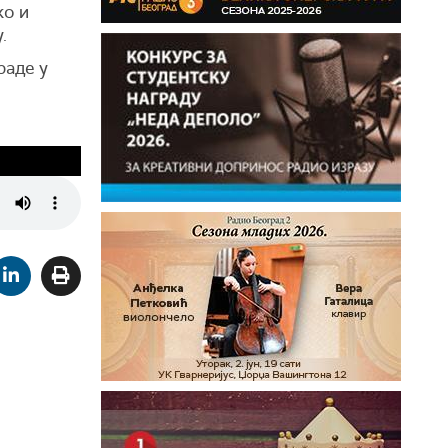
ко и
.
раде у