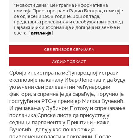
“Новости дана”, централна информативна
емисија Првог програма Радио Београда емитује
се од јесени 1958. године. Још од тада,
представља релевантан и свеобухватан преглед
најважнијих информација и догађаја из земље и
света. [
]
детаљније
СВЕ ЕПИЗОДЕ СЕРИЈАЛА
АУДИО ПОДКАСТ
Србија инсистира на међународној истрази
експлозије на каналу Ибар-Лепенац и да буду
укључени сви релевантни међународни
фактори, а спремна је да сарађује, поручио је
гостујући на РТС-у премијер Милош Вучевић.
И дешавања у Зубином Потоку и спречавање
посланика Српске листе да присуствују
седници парламента у Приштини - каже
Вучевић - делују као лоша режија
привремених власти у покрајини. После