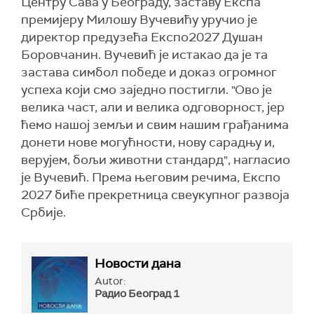
Центру Сава у Београду, заставу Експа
премијеру Милошу Вучевићу уручио је
директор предузећа Експо2027 Душан
Боровчанин. Вучевић је истакао да је та
застава симбол победе и доказ огромног
успеха који смо заједно постигли. "Ово је
велика част, али и велика одговорност, јер
ћемо нашој земљи и свим нашим грађанима
донети нове могућности, нову сарадњу и,
верујем, бољи животни стандард", нагласио
је Вучевић. Према његовим речима, Експо
2027 биће прекретница свеукупног развоја
Србије.
Новости дана
Autor:
Радио Београд 1