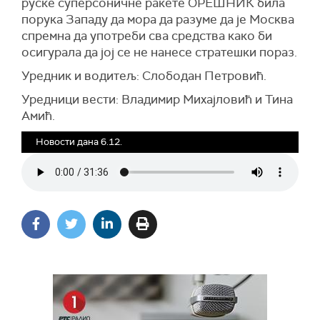
руске суперсоничне ракете ОРЕШНИК била
порука Западу да мора да разуме да је Москва
спремна да употреби сва средства како би
осигурала да јој се не нанесе стратешки пораз.
Уредник и водитељ: Слободан Петровић.
Уредници вести: Владимир Михајловић и Тина
Амић.
Новости дана 6.12.