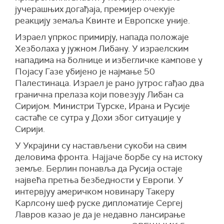
јучерашњих догађаја, премијер очекује
реакцију земаља Квинте и Европске уније.
Израел упркос примирју, напада положаје
Хезболаха у јужном Либану. У израелским
нападима на болнице и избегличке кампове у
Појасу Газе убијено је најмање 50
Палестинаца. Израел је рано јутрос гађао два
гранична прелаза који повезују Либан са
Сиријом. Министри Турске, Ирана и Русије
састаће се сутра у Дохи због ситуације у
Сирији.
У Украјини су настављени сукоби на свим
деловима фронта. Најјаче борбе су на истоку
земље. Берлин понавља да Русија остаје
највећа претња безбедности у Европи. У
интервјуу америчком новинару Такеру
Карлсону шеф руске дипломатије Сергеј
Лавров казао је да је недавно лансирање