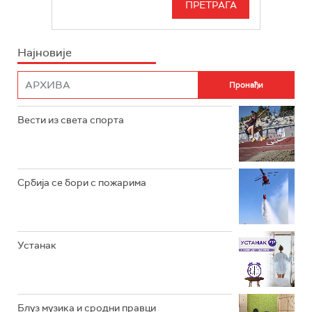
БЕОГРАД 202
ИНФО
Најновије
РАДИО ПЛЕТЕНИЦА
ФИЛМ
РАДИО РОКЕНРОЛЕР
РАДИО ЏУБОКС
Вести из света спорта
РАДИО ВРТЕШКА
РАДИО ЏЕЗЕР
Србија се бори с пожарима
АРХИВ
Устанак
Блуз музика и сродни правци