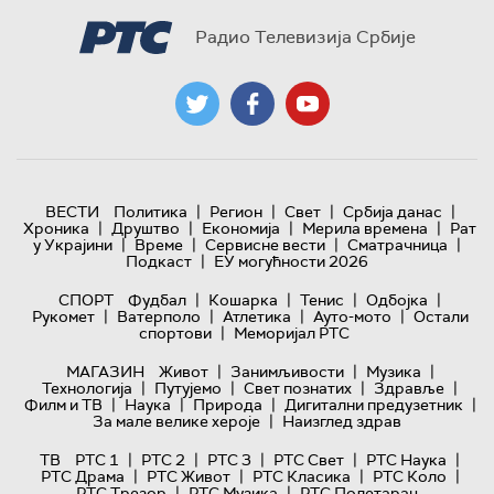
Радио Телевизија Србије
|
|
|
|
ВЕСТИ
Политика
Регион
Свет
Србија данас
|
|
|
|
Хроника
Друштво
Економија
Мерила времена
Рат
|
|
|
|
у Украјини
Време
Сервисне вести
Сматрачница
|
Подкаст
ЕУ могућности 2026
|
|
|
|
СПОРТ
Фудбал
Кошарка
Тенис
Одбојка
|
|
|
|
Рукомет
Ватерполо
Атлетика
Ауто-мото
Остали
|
спортови
Меморијал РТС
|
|
|
МАГАЗИН
Живот
Занимљивости
Музика
|
|
|
|
Технологијa
Путујемо
Свет познатих
Здравље
|
|
|
|
Филм и ТВ
Наука
Природа
Дигитални предузетник
|
За мале велике хероје
Наизглед здрав
|
|
|
|
|
ТВ
РТС 1
РТС 2
РТС 3
РТС Свет
РТС Наука
|
|
|
|
РТС Драма
РТС Живот
РТС Класика
РТС Коло
|
|
РТС Трезор
РТС Музика
РТС Полетарац