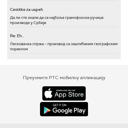
Cestitke za uspeh
Да ли сте знали да се најбоље грамофонске ручице
производе у Србији
Re: Eh...
Лесковачка спржа – производ са заштићеним географским
пореклом
Преузмите РТС мобилну апликацију